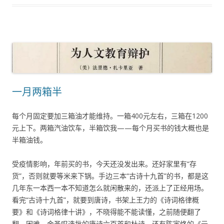
一月两箱半
每个月固定要加三箱油才能维持。一箱400元左右，三箱在1200
元上下。两箱汽油饮车，半箱饮我——每个月买书的钱大概也是
半箱油钱。
受疫情影响，年前买的书，今天还没发出来。还好家里有“存
货”，否则就要等米来下锅。手边三本“古诗十九首”的书，都是这
几年东一本西一本不知道怎么就闲散来的，还派上了正经用场。
看完“古诗十九首”，就要到唐诗，书架上王力的《诗词格律概
要》和《诗词格律十讲》，不晓得能不能读懂，之前随便翻了
翻，困难。金圣叹选批的唐诗六百首和杜诗，还有陈寅恪的《元