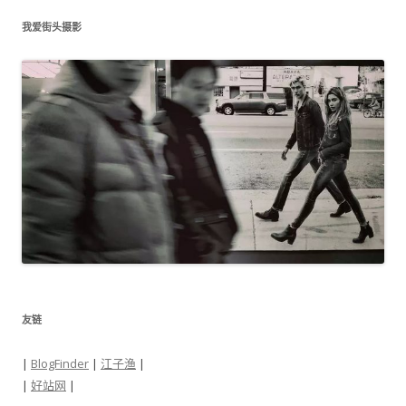
我爱街头摄影
友链
|
BlogFinder
|
江子渔
|
|
好站网
|