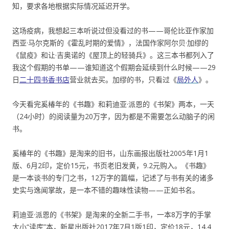
知，要求各地根据实际情况延迟开学。
这场疫病，我想起三本听说过但没看过的书——哥伦比亚作家加
西亚·马尔克斯的《霍乱时期的爱情》，法国作家阿尔贝·加缪的
《鼠疫》和让·吉奥诺的《屋顶上的轻骑兵》。这三本书都列入了
我这个假期的书单——谁知道这个假期会延续到什么时候——29
日
二十四书香书店
营业就去买。加缪的书，只看过《
局外人
》。
今天看完奚椿年的《书趣》和莉迪亚·派恩的《书架》两本，一天
（24小时）的阅读量为20万字，因为都是不需要怎么动脑子的闲
书。
奚椿年的《书趣》是淘来的旧书，山东画报出版社2005年1月1
版、6月2印，定价15元，书页老旧发黄，9.2元购入。《书趣》
是一本谈书的专门之书，12万字的篇幅，记述了与书有关的诸多
史实与逸闻掌故，是一本不错的趣味性读物——正如书名。
莉迪亚·派恩的《书架》是淘来的全新二手书，一本8万字的手掌
大小“读库”本，新星出版社2017年7月1版1印，定价18元，14.4