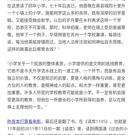
在这里读了四年小学，七十年后追已，他感慨在离县城四十里外
一个小镇上的小学，竟能网罗这么多的良师，既有深厚的旧学基
础，又能接受融会新学。以后的岁月要在乡村再求这样一个学
校，恐渺茫不可复得。那时，科举初废，老师在镇上受到普遍尊
敬。他举了一个例子，华倩朔曾在苏州一个学校兼课，每周往
返，每当他乘船穿镇而过，当地人沿岸注视如同神仙自天而降。
这样的故事此后哪里去找？”
“小学关乎一个民族的整体素质，小学提供的是文明的底线教育，
它绝不是今天升学流水线上的一道工序、一个环节，而是有自身
独立的价值，不仅是知识的启蒙，更是人格的熏陶与训练，是全
方位的人的教育，是精神成人的起点，和大学一样重要，甚至更
加重要。许多人所受的学校教育可能就是小学，不一定有机会接
受更高的教育，但他在一所健全的小学所获得的滋养，足以在精
神上支撑他的一生。”
昨夜本打算看电影
，最后还是翻了书。在《读库1105》，也就是
11年前的2011年11月的一期《读库》里，读到傅国涌《过去的小