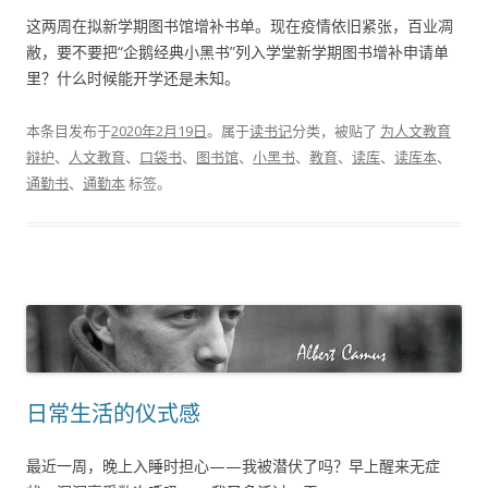
这两周在拟新学期图书馆增补书单。现在疫情依旧紧张，百业凋
敝，要不要把“企鹅经典小黑书”列入学堂新学期图书增补申请单
里？什么时候能开学还是未知。
本条目发布于
2020年2月19日
。属于
读书记
分类，被贴了
为人文教育
辩护
、
人文教育
、
口袋书
、
图书馆
、
小黑书
、
教育
、
读库
、
读库本
、
通勤书
、
通勤本
标签。
日常生活的仪式感
最近一周，晚上入睡时担心——我被潜伏了吗？早上醒来无症