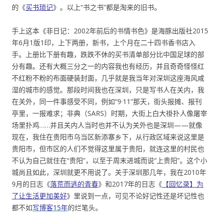
的《
买书琐记
》。以上“书之书”都是淘来的旧书。
手上这本《非日记：2002年前后的书情书色》是海豚出版社2015
年6月1版1印，上下两册，新书，上个月在二十四书香书店入
手。上册比下册有趣，跌跌不休的买书清单部分比中国足球的部
分有趣。还有大概三分之一的内容我也有经历，并且奇奇怪怪红
不红粉不粉的布面硬装封面，几乎就是我当年对深圳这座海风咸
湿的城市的感觉。那段时间我也在深圳，只是写书人在关内，我
在关外，同一件事感受不同，例如“9·11”那天，街头报摊、报刊
亭里，一报难求；非典（SARS）时期，大街上白大褂扑人像屠宰
场里扑鸡……并且关内人当时也并不认为关外也是深圳——就像
现在，我住在贵阳市乌当区新添寨乡下，从行政区域来说这里是
贵阳市，但市区的人们不觉得这里属于贵阳，就连这里的村民也
不认为自己就住在“贵阳”，以至于周末进城而说“上贵阳”。这个小
城尚且如此，深圳就更不用说了。关于深圳那几年，我在2010年
9月的日志《
落荒而逃的青春
》和2017年的日志《
【回忆录】为
了让生活更加美好
》里说到一点，可见不论好记性还是坏记性也
都不如
写博客15年
的烂笔头。