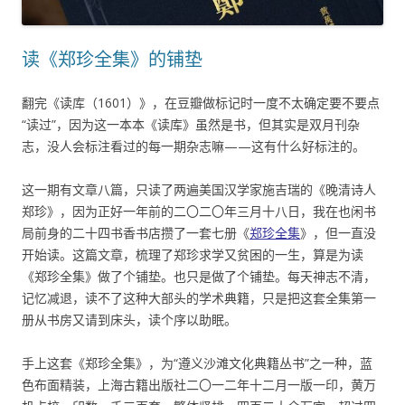
读《郑珍全集》的铺垫
翻完《读库（1601）》，在豆瓣做标记时一度不太确定要不要点
“读过”，因为这一本本《读库》虽然是书，但其实是双月刊杂
志，没人会标注看过的每一期杂志嘛——这有什么好标注的。
这一期有文章八篇，只读了两遍美国汉学家施吉瑞的《晚清诗人
郑珍》，因为正好一年前的二〇二〇年三月十八日，我在也闲书
局前身的二十四书香书店攒了一套七册《
郑珍全集
》，但一直没
开始读。这篇文章，梳理了郑珍求学又贫困的一生，算是为读
《郑珍全集》做了个铺垫。也只是做了个铺垫。每天神志不清，
记忆减退，读不了这种大部头的学术典籍，只是把这套全集第一
册从书房又请到床头，读个序以助眠。
手上这套《郑珍全集》，为“遵义沙滩文化典籍丛书”之一种，蓝
色布面精装，上海古籍出版社二〇一二年十二月一版一印，黄万