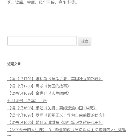
客
、
读库
、
金庸
、
风尘三侠
、
高阳
标签。
搜
索
：
近期文章
【读书记1701】埃利斯《革命之夏：美国独立的起源》
【读书记1700】房龙《美国的故事》
【读书记1699】余世存《人生顺时》
七月读书（八本）手账
【读书记1698】杨淏《关机：离线流浪中国134天》
【读书记1697】罗翔《圆圈正义：作为自由前提的信念》
【读书记1696】希阿荣博堪布《前行笔记之耕耘心田》
【乡下父母的人生课】13：毕业的仪式感与消费主义陷阱的人生死循