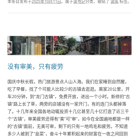
本条目发布于
2025年10月11日
。属于
读书记
分类，被贴了
读库
标签。
没有审美，只有疲劳
国庆中秋长假，热门旅游景点人山人海。我们在家睡到自然醒，
吃了早餐，找了个可能人比较少的古镇去逛逛。离家20公里，开
车20分钟，到“龙门古镇”，免费开放，进出一个小时。新修的“古
镇”路上长了草，两旁的店铺没有一家开门，有的连门头都掉落
了。十几年来全国各地动辄投资十几亿甚至几十亿打造了近三千
个“古镇”，审美疲劳还得有“美”可“审”，如今在全国遍地都是一样
的“古镇”面前，无美可审，剩下的只有一地鸡毛和疲劳。不知道
多少人被割了“韭菜”，奋斗十年累积起来的财富在一夜之间回到