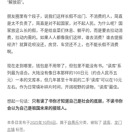
“解放前”。
朋友圈里有个段子，说我们这样长假不出门、不消费的人，简直
是太不负责了，简直是对不起国家，对不起人民。为什么呢？国
家放这么长的假，不是给韭菜们休息、躺平的，而是要去拉动消
费，拉动内需的。如果人人都像我们这样，谁去消费？谁去提振
经济？就算花呗没还，房贷、车贷还不上，也不能长假不消费
啊。
现在走到哪里，钱包是不用带了，但包里不能没有书。“读库”系
列最为适合。大陆没有像日本那样的100日元（约合人民币五
元）一本的文库本，但几年甚至十年前的二手“读库”可以在10元
左右。作为日常填补碎片时间，开阔视野的读物，“读库”最佳。
想起一句话：
只有读了书你才知道自己是社会的底层，不读书你
会以为自己是祖国未来的接班人。
本条目发布于
2025年10月6日
。属于
自愚乐
分类，被贴了
读库
、
龙门
古镇
标签。