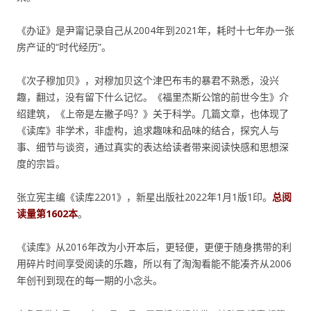
《办证》是尹甯记录自己从2004年到2021年，耗时十七年办一张
房产证的“时代经历”。
《次子穆加贝》，对穆加贝这个津巴布韦的暴君不熟悉，没兴
趣，翻过，没有留下什么记忆。《福里杰斯公馆的前世今生》介
绍建筑，《上帝是左撇子吗？》关于科学。几篇文章，也体现了
《读库》非学术，非虚构，追求趣味和品味的结合，探究人与
事、细节与谈资，通过真实的表达给读者带来阅读快感和思想深
度的宗旨。
张立宪主编《读库2201》，新星出版社2022年1月1版1印。
总阅
读量第1602本
。
《读库》从2016年改为小开本后，更轻便，更便于随身携带的利
用碎片时间享受阅读的乐趣，所以有了淘淘看能不能凑齐从2006
年创刊到现在的每一期的小念头。