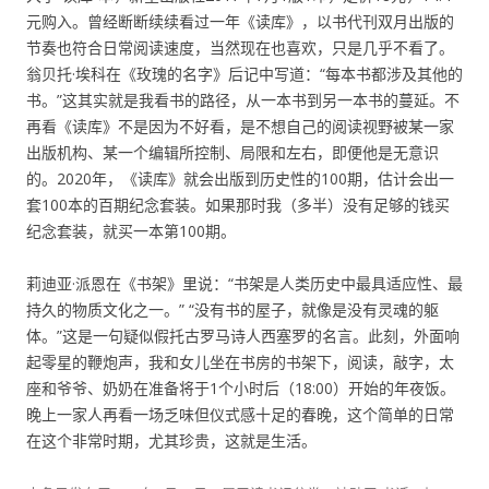
元购入。曾经断断续续看过一年《读库》，以书代刊双月出版的
节奏也符合日常阅读速度，当然现在也喜欢，只是几乎不看了。
翁贝托·埃科在《玫瑰的名字》后记中写道：“每本书都涉及其他的
书。”这其实就是我看书的路径，从一本书到另一本书的蔓延。不
再看《读库》不是因为不好看，是不想自己的阅读视野被某一家
出版机构、某一个编辑所控制、局限和左右，即便他是无意识
的。2020年，《读库》就会出版到历史性的100期，估计会出一
套100本的百期纪念套装。如果那时我（多半）没有足够的钱买
纪念套装，就买一本第100期。
莉迪亚·派恩在《书架》里说：“书架是人类历史中最具适应性、最
持久的物质文化之一。” “没有书的屋子，就像是没有灵魂的躯
体。”这是一句疑似假托古罗马诗人西塞罗的名言。此刻，外面响
起零星的鞭炮声，我和女儿坐在书房的书架下，阅读，敲字，太
座和爷爷、奶奶在准备将于1个小时后（18:00）开始的年夜饭。
晚上一家人再看一场乏味但仪式感十足的春晚，这个简单的日常
在这个非常时期，尤其珍贵，这就是生活。