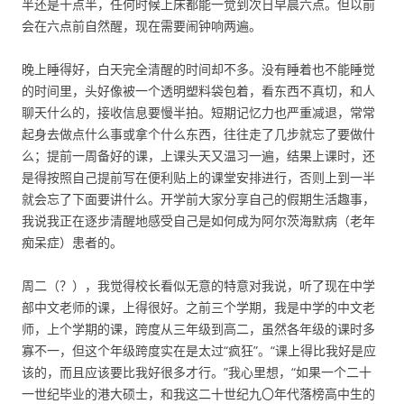
半还是十点半，任何时候上床都能一觉到次日早晨六点。但以前
会在六点前自然醒，现在需要闹钟响两遍。
晚上睡得好，白天完全清醒的时间却不多。没有睡着也不能睡觉
的时间里，头好像被一个透明塑料袋包着，看东西不真切，和人
聊天什么的，接收信息要慢半拍。短期记忆力也严重减退，常常
起身去做点什么事或拿个什么东西，往往走了几步就忘了要做什
么；提前一周备好的课，上课头天又温习一遍，结果上课时，还
是得按照自己提前写在便利贴上的课堂安排进行，否则上到一半
就会忘了下面要讲什么。开学前大家分享自己的假期生活趣事，
我说我正在逐步清醒地感受自己是如何成为阿尔茨海默病（老年
痴呆症）患者的。
周二（？），我觉得校长看似无意的特意对我说，听了现在中学
部中文老师的课，上得很好。之前三个学期，我是中学的中文老
师，上个学期的课，跨度从三年级到高二，虽然各年级的课时多
寡不一，但这个年级跨度实在是太过“疯狂”。“课上得比我好是应
该的，而且应该要比我好很多才行。”我心里想，“如果一个二十
一世纪毕业的港大硕士，和我这二十世纪九〇年代落榜高中生的