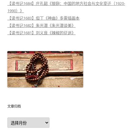
【读书记1684】庄孔韶《银翅：中国的地方社会与文化变迁（1920-
1990）》
【读书记1683】但丁《神曲》多雷插画本
【读书记1682】朱光潜《朱光潜谈美》
【读书记1681】刘义良《辣椒的征途》
文章归档
文
章
归
档