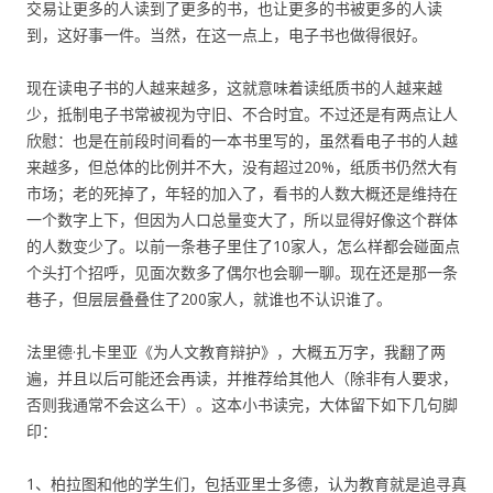
交易让更多的人读到了更多的书，也让更多的书被更多的人读
到，这好事一件。当然，在这一点上，电子书也做得很好。
现在读电子书的人越来越多，这就意味着读纸质书的人越来越
少，抵制电子书常被视为守旧、不合时宜。不过还是有两点让人
欣慰：也是在前段时间看的一本书里写的，虽然看电子书的人越
来越多，但总体的比例并不大，没有超过20%，纸质书仍然大有
市场；老的死掉了，年轻的加入了，看书的人数大概还是维持在
一个数字上下，但因为人口总量变大了，所以显得好像这个群体
的人数变少了。以前一条巷子里住了10家人，怎么样都会碰面点
个头打个招呼，见面次数多了偶尔也会聊一聊。现在还是那一条
巷子，但层层叠叠住了200家人，就谁也不认识谁了。
法里德·扎卡里亚《为人文教育辩护》，大概五万字，我翻了两
遍，并且以后可能还会再读，并推荐给其他人（除非有人要求，
否则我通常不会这么干）。这本小书读完，大体留下如下几句脚
印：
1、柏拉图和他的学生们，包括亚里士多德，认为教育就是追寻真