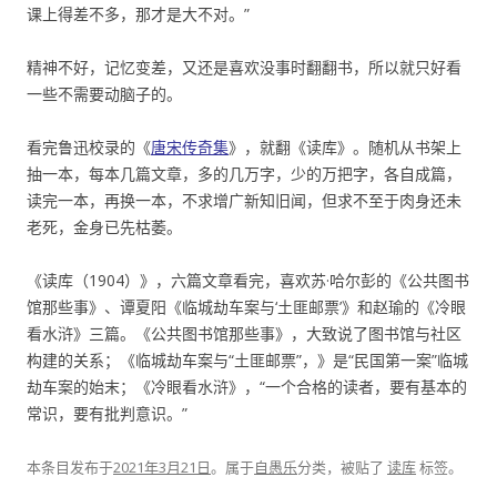
课上得差不多，那才是大不对。”
精神不好，记忆变差，又还是喜欢没事时翻翻书，所以就只好看
一些不需要动脑子的。
看完鲁迅校录的《
唐宋传奇集
》，就翻《读库》。随机从书架上
抽一本，每本几篇文章，多的几万字，少的万把字，各自成篇，
读完一本，再换一本，不求增广新知旧闻，但求不至于肉身还未
老死，金身已先枯萎。
《读库（1904）》，六篇文章看完，喜欢苏·哈尔彭的《公共图书
馆那些事》、谭夏阳《临城劫车案与‘土匪邮票’》和赵瑜的《冷眼
看水浒》三篇。《公共图书馆那些事》，大致说了图书馆与社区
构建的关系；《临城劫车案与“土匪邮票”，》是“民国第一案”临城
劫车案的始末；《冷眼看水浒》，“一个合格的读者，要有基本的
常识，要有批判意识。”
本条目发布于
2021年3月21日
。属于
自愚乐
分类，被贴了
读库
标签。