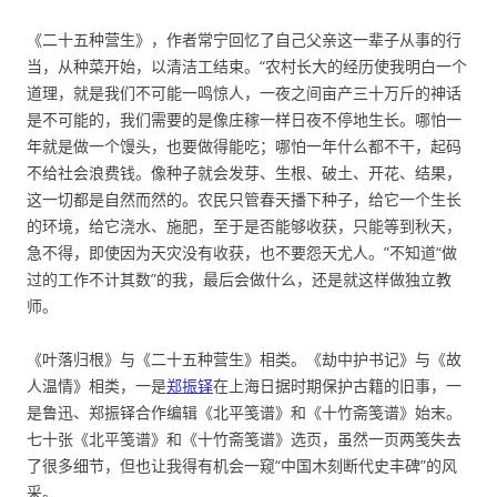
《二十五种营生》，作者常宁回忆了自己父亲这一辈子从事的行
当，从种菜开始，以清洁工结束。“农村长大的经历使我明白一个
道理，就是我们不可能一鸣惊人，一夜之间亩产三十万斤的神话
是不可能的，我们需要的是像庄稼一样日夜不停地生长。哪怕一
年就是做一个馒头，也要做得能吃；哪怕一年什么都不干，起码
不给社会浪费钱。像种子就会发芽、生根、破土、开花、结果，
这一切都是自然而然的。农民只管春天播下种子，给它一个生长
的环境，给它浇水、施肥，至于是否能够收获，只能等到秋天，
急不得，即使因为天灾没有收获，也不要怨天尤人。”不知道“做
过的工作不计其数”的我，最后会做什么，还是就这样做独立教
师。
《叶落归根》与《二十五种营生》相类。《劫中护书记》与《故
人温情》相类，一是
郑振铎
在上海日据时期保护古籍的旧事，一
是鲁迅、郑振铎合作编辑《北平笺谱》和《十竹斋笺谱》始末。
七十张《北平笺谱》和《十竹斋笺谱》选页，虽然一页两笺失去
了很多细节，但也让我得有机会一窥“中国木刻断代史丰碑”的风
采。