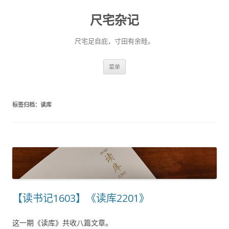
尺宅杂记
尺宅足自庇，寸田有余畦。
跳
菜单
至
正
文
标签归档：
读库
【读书记1603】《读库2201》
这一期《读库》共收八篇文章。