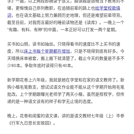
学》一篇，以上两段即摘录于该文，越读越是感慨当下教育的不
堪，更惭愧自己忝列教职，在追随前辈的路上也
给学堂校歌填
词
，也在语文基础上努力兼顾历史地理，但还是难望前辈项背。
截至目前，对我而言最好的睡前读物还是《读库》。一晚上一个
“有趣、有料、有种”的中篇，一本正好可以打发一两个星期。
买书如山倒，读书如抽丝。只晓得看书的速度比不上买书的速
度，所以
床上书每个星期都在增加
，只是不晓得到底有好多。今
天晴换床单被套，搬上搬下就清楚了，截止今天的数量是不多不
少80本。争取年底时读得只有40本。
新学期花卷上六年级，我就是她在学堂和在家的语文教师了。新
购小楷毛笔数支，想试试语文作业能不能从这个学期开始用毛笔
批改。上个学期跟曙光老师学了两天小楷，虽然是杈杈字，但传
递的是一种语文该有的样子和学无止境的态度。
晚上，花卷和闺蜜的语文课，讲的是语文教材七年级（上）岑参
《行军九日思长安故园》。