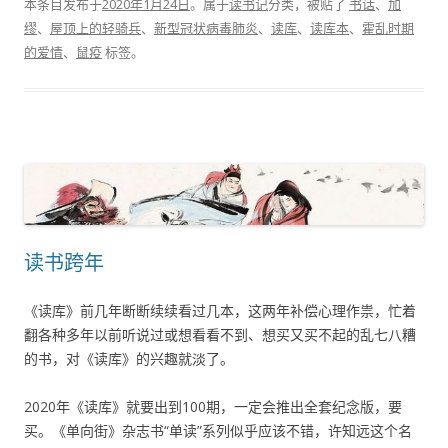
本条目发布于
2020年1月24日
。属于
读书记
分类，被贴了
书话
、
加
缪
、
屋顶上的轻骑兵
、
新型冠状病毒肺炎
、
读库
、
读库本
、
霍乱时期
的爱情
、
鼠疫
标签。
读书跨年
《读库》前几年断断续续看过几本，这两年补偿心理作祟，忙着
翻各种多年以前听说过或想看看不到、想买又买不起的乱七八糟
的书，对《读库》的兴趣就淡了。
2020年《读库》就要出到100期，一定会推出全套纪念版，要
买。《单向街》杂志书“单读”系列似乎应该不错，许知远这个名