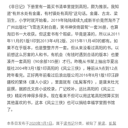
《非日记》下册里有一篇买书清单里提到高阳，颇为推崇。我知
道“有井水处有金庸，有村镇处有高阳”这句话。金庸、古龙、梁
羽生，小学时就开始看，2019年陆陆续续九成新半价竟然淘齐了
广州出版社“飞雪连天射白鹿，笑书神侠倚碧鸳”一套36册，也算
淘旧书一大收获。但这套书有个瑕疵，毕竟是凑的，所以从2011
年11月的1版1印到2013年4月2版、2015年11月4印的都有。如
果不在乎版本，也是整整齐齐一套。但从来没看过高阳的书。以
前想这么厉害的人和书，有机会（有钱时遇到合适的版本）也要
凑齐一套高阳（90余部105册）才行。昨晚从书架上抽出华夏出
版社2004年3月1版1印高阳的《风尘三侠》，睡前从9点到12点
跨年看完。正好两年前看过后浪出版公司2016年8月1版1印汪辟
疆校的繁体《唐人小说》，里面就有《虬髯客传》，是唐末杜光
庭撰，据颜氏文房小说校录，广记校补，远比高阳的《风尘三
侠》精彩传神得多得多。现在看来不但可以用这笔高阳预算买到
其他喜欢的书，这本《风尘三侠》也可以捐给幸福学堂图书馆
了。
本条目发布于
2020年1月1日
。属于
读书记
分类，被贴了
单读
、
虬髯