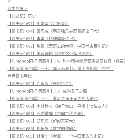
环
众生易度不
【儿女记】历史
【读书记1695】奥勒留《沉思录》
【读书记1694】梁思成《蓟县独乐寺观音阁山门考》
【读书记1693】李辛《精神健康讲记》
【读书记1692】张泉《荒野上的大师：中国考古百年纪》
【读书记1691】陈荻洲辑《纪文达公笔记摘要》
【与Mondo同行·第四季】14：科学精神就是要质疑要较真（终章）
【也闲谈·第四季】十七：斯人若彩虹，遇上方知有（终章）
六月读书手账
【读书记1690】卢永康《朱启钤传》
【与Mondo同行·第四季】13：成为君子之路
【也闲谈·第四季】十六：此间之乐不足为外人道也
【读书记1689】小林尚礼《梅里雪山：寻找十七位友人》
【读书记1688】乔志霞编《中国古代寺庙》
【读书记1687】郑乐隽《超越无穷大》
【读书记1686】郑乐隽《数学的逻辑》
【读书记1685】林耀华《金翼：一个中国家族的史记》