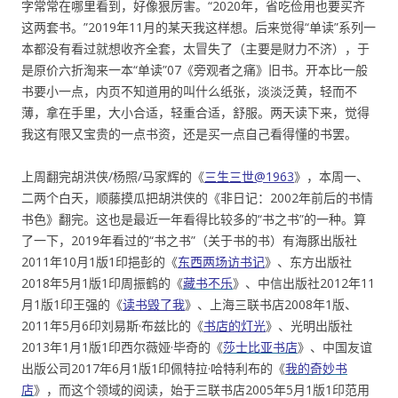
字常常在哪里看到，好像狠厉害。“2020年，省吃俭用也要买齐
这两套书。”2019年11月的某天我这样想。后来觉得“单读”系列一
本都没有看过就想收齐全套，太冒失了（主要是财力不济），于
是原价六折淘来一本“单读”07《旁观者之痛》旧书。开本比一般
书要小一点，内页不知道用的叫什么纸张，淡淡泛黄，轻而不
薄，拿在手里，大小合适，轻重合适，舒服。两天读下来，觉得
我这有限又宝贵的一点书资，还是买一点自己看得懂的书罢。
上周翻完胡洪侠/杨照/马家辉的《
三生三世@1963
》，本周一、
二两个白天，顺藤摸瓜把胡洪侠的《非日记：2002年前后的书情
书色》翻完。这也是最近一年看得比较多的“书之书”的一种。算
了一下，2019年看过的“书之书”（关于书的书）有海豚出版社
2011年10月1版1印挹彭的《
东西两场访书记
》、东方出版社
2018年5月1版1印周振鹤的《
藏书不乐
》、中信出版社2012年11
月1版1印王强的《
读书毁了我
》、上海三联书店2008年1版、
2011年5月6印刘易斯·布兹比的《
书店的灯光
》、光明出版社
2013年1月1版1印西尔薇娅·毕奇的《
莎士比亚书店
》、中国友谊
出版公司2017年6月1版1印佩特拉·哈特利布的《
我的奇妙书
店
》，而这个领域的阅读，始于三联书店2005年5月1版1印范用