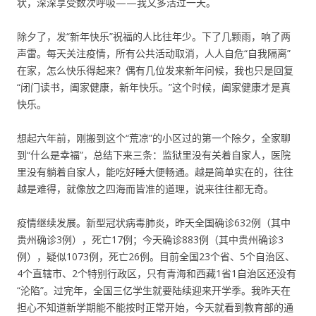
状，深深享受数次呼吸——我又多活过一天。
除夕了，发“新年快乐”祝福的人比往年少。下了几颗雨，响了两
声雷。每天关注疫情，所有公共活动取消，人人自危“自我隔离”
在家，怎么快乐得起来？偶有几位发来新年问候，我也只是回复
“闭门读书，阖家健康，新年快乐。”这个时候，阖家健康才是真
快乐。
想起六年前，刚搬到这个“荒凉”的小区过的第一个除夕，全家聊
到“什么是幸福”，总结下来三条：监狱里没有关着自家人，医院
里没有躺着自家人，能吃好睡大便畅通。越是简单实在的，往往
越是难得，就像放之四海而皆准的道理，说来往往都无奇。
疫情继续发展。新型冠状病毒肺炎，昨天全国确诊632例（其中
贵州确诊3例），死亡17例；今天确诊883例（其中贵州确诊3
例），疑似1073例，死亡26例。目前全国23个省、5个自治区、
4个直辖市、2个特别行政区，只有青海和西藏1省1自治区还没有
“沦陷”。过完年，全国三亿学生就要陆续迎来开学季。我昨天在
担心不知道新学期能不能按时正常开始，今天就看到教育部的通