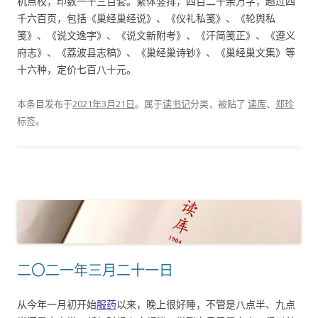
机点校，印数一千三百套。繁体竖排，四百二十余万字，超过四
千六百页，包括《巢经巢经说》、《仪礼私笺》、《轮舆私
笺》、《说文逸字》、《说文新附考》、《汗简笺正》、《遵义
府志》、《荔波县志稿》、《巢经巢诗钞》、《巢经巢文集》等
十六种，定价七百八十元。
本条目发布于
2021年3月21日
。属于
读书记
分类，被贴了
读库
、
郑珍
标签。
二〇二一年三月二十一日
从今年一月初开始
服药
以来，晚上很好睡，不管是八点半、九点