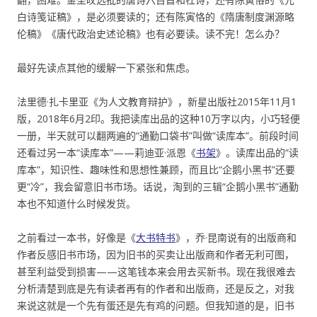
白诗笺证稿》，是必须要读的；还有陈寅恪的《隋唐制度渊源略
伦稿》《唐代政治史述论稿》也有必要读。读不完！怎么办？
最好先读点其他的缓解一下紧张和焦虑。
法里德·扎卡里亚《为人文教育辩护》，新星出版社2015年11月1
版，2018年6月2印。我把读库出品的这种10万字以内，小巧轻便
一册，半天就可以翻两遍的“通勤口袋书”叫做“读库本”。前段时间
还看过另一本“读库本”——莉迪亚·派恩《
书架
》。读库出品的“读
库本”，知识性、趣味性和思想性兼顾，而且比“企鹅小黑书”还要
更“冷”，我会留意旧书市场。话说，淘到的三辑“企鹅小黑书”通勤
本也不知道什么时候发货。
之前看过一本书，好像是《
大书特书
》，乔·昆南说有的出版商和
作者反感旧书市场，因为旧书的买卖让出版商和作者无利可图，
甚至利益受到损害——这笔钱本来会用去买新书。现在我很难去
分析清楚到底是先有读者再有的作者和出版商，还是反之，对我
来说这就是一个先有蛋还是先有鸡的问题。但我知道的是，旧书