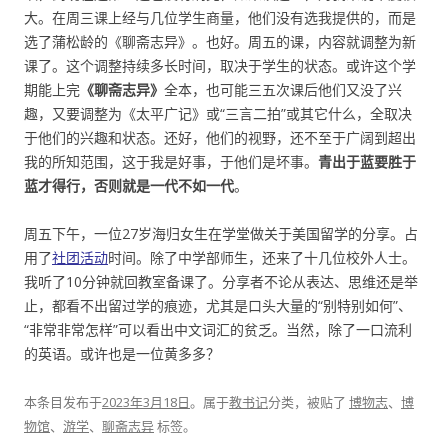
大。在周三课上经与几位学生商量，他们没有选我提供的，而是
选了蒲松龄的《聊斋志异》。也好。周五的课，内容就调整为新
课了。这个调整持续多长时间，取决于学生的状态。或许这个学
期能上完
《聊斋志异》
全本，也可能三五次课后他们又没了兴
趣，又要调整为《太平广记》或“三言二拍”或其它什么，全取决
于他们的兴趣和状态。还好，他们的视野，还不至于广阔到超出
我的所知范围，这于我是好事，于他们是坏事。
青出于蓝要胜于
蓝才得行，否则就是一代不如一代
。
周五下午，一位27岁海归女生在学堂做关于美国留学的分享。占
用了
社团活动
时间。除了中学部师生，还来了十几位校外人士。
我听了10分钟就回教室备课了。分享者不论从表达、思维还是举
止，都看不出留过学的痕迹，尤其是口头大量的“别特别如何”、
“非常非常怎样”可以看出中文词汇的贫乏。当然，除了一口流利
的英语。或许也是一位黄多多？
本条目发布于
2023年3月18日
。属于
教书记
分类，被贴了
博物志
、
博
物馆
、
游学
、
聊斋志异
标签。