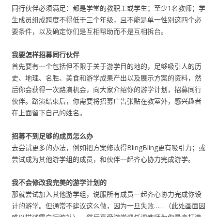
同行伙伴必须满足：都是学堂的教职工或学生；至少1名教师；学
生成员组成跨度不得低于三个年级，且不能是单一性别这四个必
要条件，以及确定你们是互相帮助而不是互相拆台。
我要怎样招募同行伙伴
首先要有一个包括但不限于关于游学目的地的，足够吸引人的历
史、地理、名胜、美食和游学成果产出以及展示方案的资料，然
后你会获得一次路演机会，向大家介绍你的游学计划，招募同行
伙伴。​路演结束后，你需要将招募广告张贴在教室外，感兴趣者
在上面留下自己的姓名。
招募不到足够的成员怎么办
去尝试更多的办法，例如把方案修改得BlingBling更有吸引力；或
尝试成为其他游学组的成员，和伙伴一起齐心协力完成游学。
我不会修改我完美的游学计划的
那就尝试加入其他游学组，说服所有成员一起齐心协力完成你设
计的游学。但通常不建议这么做，因为一旦失败……（此处画面因