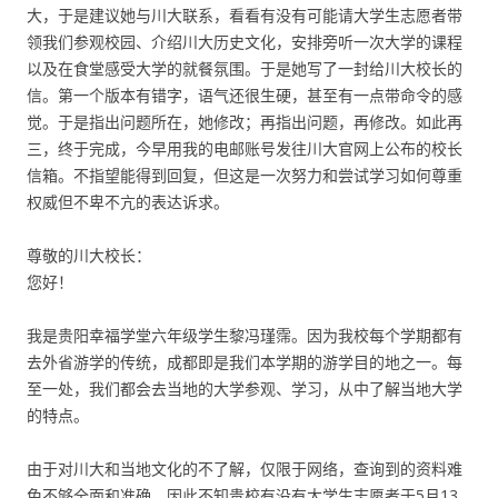
大，于是建议她与川大联系，看看有没有可能请大学生志愿者带
领我们参观校园、介绍川大历史文化，安排旁听一次大学的课程
以及在食堂感受大学的就餐氛围。于是她写了一封给川大校长的
信。第一个版本有错字，语气还很生硬，甚至有一点带命令的感
觉。于是指出问题所在，她修改；再指出问题，再修改。如此再
三，终于完成，今早用我的电邮账号发往川大官网上公布的校长
信箱。不指望能得到回复，但这是一次努力和尝试学习如何尊重
权威但不卑不亢的表达诉求。
尊敬的川大校长：
您好！
我是贵阳幸福学堂六年级学生黎冯瑾霈。因为我校每个学期都有
去外省游学的传统，成都即是我们本学期的游学目的地之一。每
至一处，我们都会去当地的大学参观、学习，从中了解当地大学
的特点。
由于对川大和当地文化的不了解，仅限于网络，查询到的资料难
免不够全面和准确，因此不知贵校有没有大学生志愿者于5月13