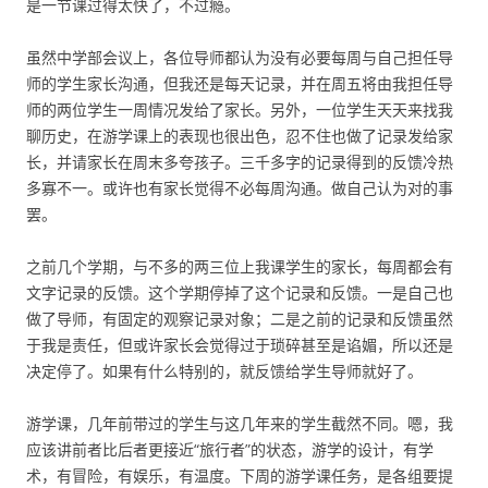
是一节课过得太快了，不过瘾。
虽然中学部会议上，各位导师都认为没有必要每周与自己担任导
师的学生家长沟通，但我还是每天记录，并在周五将由我担任导
师的两位学生一周情况发给了家长。另外，一位学生天天来找我
聊历史，在游学课上的表现也很出色，忍不住也做了记录发给家
长，并请家长在周末多夸孩子。三千多字的记录得到的反馈冷热
多寡不一。或许也有家长觉得不必每周沟通。做自己认为对的事
罢。
之前几个学期，与不多的两三位上我课学生的家长，每周都会有
文字记录的反馈。这个学期停掉了这个记录和反馈。一是自己也
做了导师，有固定的观察记录对象；二是之前的记录和反馈虽然
于我是责任，但或许家长会觉得过于琐碎甚至是谄媚，所以还是
决定停了。如果有什么特别的，就反馈给学生导师就好了。
游学课，几年前带过的学生与这几年来的学生截然不同。嗯，我
应该讲前者比后者更接近“旅行者”的状态，游学的设计，有学
术，有冒险，有娱乐，有温度。下周的游学课任务，是各组要提