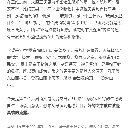
在王维之前，太原王氏更为学堂诸生所知的是一位才貌均可与潘
安有得一比的美男子，在《世说新语》中这位美男死得比较特
别，是被“看死”的，他是——“我知道，是那个卫什么。”我问是卫
什么，“卫玠！”对了，有个成语就叫“看杀卫玠”。卫玠妈妈就是太
原王氏女子。所以“正是江南好风景，落花时节又逢君”传递的还
有一层五姓七望也流落至此的无奈和感慨。
《望岳》中“岱宗”即泰山。先普及了五岳的地理位置，再解释“泰”
即“太”，极大、通畅、安宁，大而稳，稳而安之意，所以说“国泰
民安”。泰山是帝王封禅之地，封是祭天，禅是祭地，是皇权正统
的象征。所以泰山成为五岳之首更重要的是其人文原因。孔子登
东山而小鲁，登泰山而小天下，所以“会当凌绝顶，一览众山
小”。
今天是第二个六周语文笔试提交日，3班诸生为家人所写的传记或
自传，均情真意切，想来父母读到也必泪目。
好的文字就应该是
真情的流露
。
本条目发布于
2024年5月15日
。属于
教书记
分类，被贴了
杜甫
、
游学