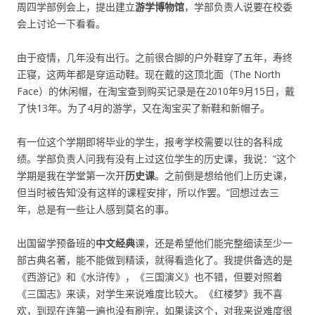
周四学部例会上，提出建立
游学博物馆
，学部负责人说要在校委
会上讨论一下看看。
由于疫情，几年没有出行。之前很合脚的户外鞋穿了五年，寿终
正寝，这两年都是穿运动鞋。现在戴的这顶北面（The North
Face）的休闲帽，在淘宝查到购买记录是在2010年9月15日，戴
了快13年。为了4月的游学，又在淘宝买了新鞋和新帽子。
有一位这个学期即将毕业的学生，报考学校需要以往的各科成
绩。学部负责人问我有没有上过这位学生的历史课，我说：“这个
学期是我在学堂第一次开
历史课
。之前倒是想给他们上历史课，
但当时被告知‘没有这样的课程安排’，所以作罢。”回想过去三
年，总是有一些让人感到莫名的事。
出国留学预备班的
中文经典
课，还是希望他们能完整细读至少一
部古典名著，能不能做到精读，就得看造化了。我提供备选的是
《西游记》和《水浒传》，《三国演义》也不错，但要对照着
《三国志》来读，对学生来说难度比较大。《红楼梦》我不喜
欢，到现在连第一遍也没有刷完，如果读这个，对我来说难度很