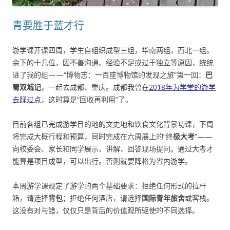
青要胜于蓝才行
游学课开课四周，学生自组织成型三组，华南两组，西北一组。
余下的十几位，因不善沟通、经验不足或过于独立等原因，统统
进了我的组——“博物志：一百座博物馆的发现之旅”第一回：
巴
蜀双城记
，一起去成都、重庆。成都我曾在
2018年为学堂的游学
去踩过点
，这时算是“回收再利用”了。
目前各组已完成游学目的地的文史地和饮食文化背景功课，下周
将完成大概行程和预算，同时完成在六周展上的“终
极大考
”——
向校委会、家长和同学展示、讲解、回答现场提问。通过大考才
能算是项目成型，可以出行。否则就要降格为省内游学。
本周游学课规定了游学的两个基础要求：拒绝任何形式的拉杆
箱，请选择
背包
；拒绝任何酒店，请选择
国际青年旅舍
或客栈。
这没有对与错，仅仅只是背后的价值观所驱使的不同选择。