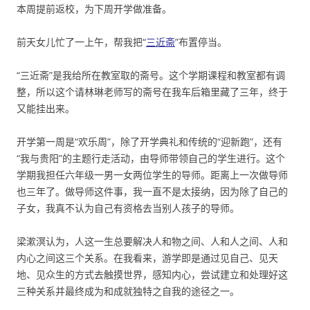
本周提前返校，为下周开学做准备。
前天女儿忙了一上午，帮我把“
三近斋
”布置停当。
“三近斋”是我给所在教室取的斋号。这个学期课程和教室都有调
整，所以这个请林琳老师写的斋号在我车后箱里藏了三年，终于
又能挂出来。
开学第一周是“欢乐周”，除了开学典礼和传统的“迎新跑”，还有
“我与贵阳”的主题行走活动，由导师带领自己的学生进行。这个
学期我担任六年级一男一女两位学生的导师。距离上一次做导师
也三年了。做导师这件事，我一直不是太接纳，因为除了自己的
子女，我真不认为自己有资格去当别人孩子的导师。
梁漱溟认为，人这一生总要解决人和物之间、人和人之间、人和
内心之间这三个关系。在我看来，游学即是通过见自己、见天
地、见众生的方式去触摸世界，感知内心，尝试建立和处理好这
三种关系并最终成为和成就独特之自我的途径之一。