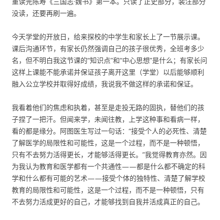
重读完陈寿《三国志·魏书》第一本。只读了正史部分，裴注部分
没读，还要再刷一遍。
今天学堂的开放日，给来探校的中学生和家长上了一节展示课。
课后沟通环节，有家长仍然强调自己的孩子很优秀，全班考多少
名，但不明白我这节课的“知识点”和“中心思想”是什么；有家长问
这样上课能不能承诺并保证孩子离开这里（学堂）以后能够顺利
融入公立学校并取得好成绩，我说我不做这样的承诺和保证。
我看着他们的焦虑和执着，甚至是走投无路的固执，替他们的孩
子捏了一把汗。但闻来学，未闻往教，上学这种事和看病一样，
看的都是缘分。阿图医生写过一句话：“接受个人的必死性、清楚
了解医学的局限性和可能性，这是一个过程，而不是一种顿悟，
只有不去努力活得更长，才能够活得更长。”我觉得教育亦然。因
为我认为教育和医学都有一个共通性——都是什么都不确定的科
学和什么都有可能的艺术——接受个体的独特性、清楚了解学校
教育的局限性和可能性，这是一个过程，而不是一种顿悟，只有
不去努力活成更好的自己，才能够找到自我并活成真正的自己。