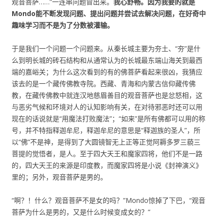
观音菩萨……”一连串问题冒出来。
我心舒畅。因为我要的就是
Mondo能不断发现问题、提出问题并尝试去解决问题，在好奇中
趣味学习而不是为了分数被灌输。
于是我们一个问题一个问题来。从秦长城主要为夯土、“夯”是什
么到明长城的砖石结构和从通常认为的长城最东端山海关到最西
端的嘉峪关；为什么这次看到的有的佛菩萨看起来很凶，我猜应
该去的是一个藏传佛教寺院。西藏、青海和内蒙古信仰藏传佛
教，在藏传佛教中就连汉地慈眉善目的观音菩萨也是忿怒相，这
与恶劣气候和环境对人的认知影响有关，在对待邪恶时还可以用
现在的话说就是“用魔法打败魔法”；“如来”是所有佛都可以用的称
号，并不特指释迦牟尼，释迦牟尼的意思是“释迦族的圣人”，所
以“佛”不是神，是得到了大圆镜智无上正等正觉阿耨多罗三藐三
菩提的觉悟者，是人。至于四大天王和魔家四将，他们不是一路
的，四大天王的来源是印度教，而魔家四将是小说《封神演义》
里的；另外，观音菩萨是男的。
“啊？！什么？观音菩萨不是女的吗？”Mondo惊掉了下巴，“观音
菩萨为什么是男的，又是什么时候变成女的？”