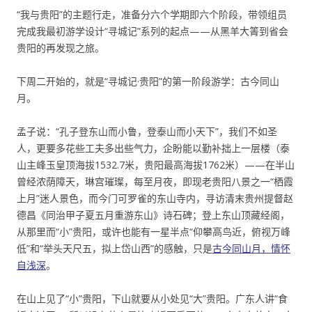
“我与贵阳”的主题行走，准备分六个学期即六个阶段，带领组员
完成我最初游学设计“寻城记”系列的起点——从黑羊大箐到省会
贵阳的再发现之旅。
下周二开始的，就是“寻城记·贵阳”的第一阶段游学：古今同山
月。
孟子说：“孔子登东山而小鲁，登泰山而小天下”，我们不如圣
人，更要多花些工夫多出些气力，企盼能以勤补拙上一层楼（泰
山主峰玉皇顶海拔1532.7米，贵阳最高海拔1762米）——在半山
曾经浓荫障天，琳宫璀璨，每至月夜，即现老贵阳八景之一“栖霞
上月”迷人景色，而今门可罗雀的东山寺内，寻访清末贵州提督赵
德昌《同治甲子夏五月重游东山》诗石碑；登上东山顶藏经阁，
从那里而“小”贵阳，或许也能有一星半点“仰攀高鸟近，俯视万峰
低”和“举头天尺五，拟上岱山西”的感触，只是
古今同山月，情怀
自浅深
。
在山上见了“小”贵阳，下山就要从小处见“大”贵阳。广东人讲“食