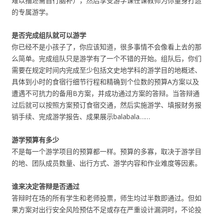
难以描述需自行脑补），然后享受游学课任课教师为你量身打造
的专属游学。
是否完成组队就可以游学
你已经不是小孩子了，你应该知道，很多事情不会像看上去的那
么简单。完成组队只是游学有了一个不错的开始。组队后，你们
需要在规定时间内完成至少包括文史地学科的游学目的地概述、
具体到小时的食宿行细节行程和精确到个位数的预算A方案以及
遭遇不可抗力的备用B方案，并成功通过方案的答辩。当答辩通
过后就可以按照方案预订食宿交通，然后实施游学、填报财务报
销手续、完成游学报告、成果展示balabala……
游学预算有多少
不是每一个游学项目的预算都一样。预算的多寡，取决于游学目
的地、团队成员数量、出行方式、游学内容和作业难度等因素。
谁来决定答辩是否通过
答辩时在场的所有学生和老师投票，师生均过半数即通过。但如
果方案对出行安全风险预估不足或存在严重设计漏洞时，不论投