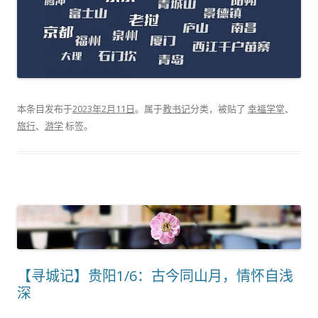
本条目发布于
2023年2月11日
。属于
教书记
分类，被贴了
幸福学堂
、
旅行
、
游学
标签。
【寻城记】贵阳1/6：古今同山月，情怀自浅
深