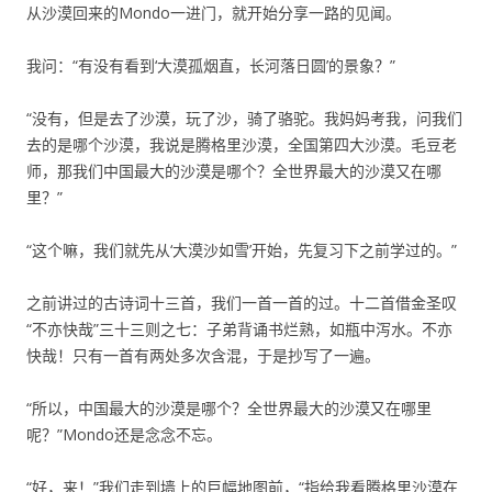
从沙漠回来的Mondo一进门，就开始分享一路的见闻。
我问：“有没有看到‘大漠孤烟直，长河落日圆’的景象？”
“没有，但是去了沙漠，玩了沙，骑了骆驼。我妈妈考我，问我们
去的是哪个沙漠，我说是腾格里沙漠，全国第四大沙漠。毛豆老
师，那我们中国最大的沙漠是哪个？全世界最大的沙漠又在哪
里？”
“这个嘛，我们就先从‘大漠沙如雪’开始，先复习下之前学过的。”
之前讲过的古诗词十三首，我们一首一首的过。十二首借金圣叹
“不亦快哉”三十三则之七：子弟背诵书烂熟，如瓶中泻水。不亦
快哉！只有一首有两处多次含混，于是抄写了一遍。
“所以，中国最大的沙漠是哪个？全世界最大的沙漠又在哪里
呢？”Mondo还是念念不忘。
“好，来！”我们走到墙上的巨幅地图前，“指给我看腾格里沙漠在