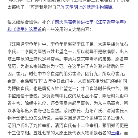
太那啥了。”可是我觉得自己
昨天明明上的就是生物课嘛
。
语文继续合班课。补充了
前天熊猫老师讲杜甫《江南逢李龟年》
和《望岳》这两首
的一些没用的文史地内容：
《江南逢李龟年》中，李龟年是赵郡李氏子弟，大唐皇族为陇右
李氏，二李同为唐初五姓七望之一，所以就算不是歌唱家，出入
岐王李范的王府也是寻常事。李范为玄宗李隆基的弟弟，原名李
隆范，为避玄宗讳改名为李范。在这里讲了古时避讳背后的原
因。崔九，时任中书令崔湜的弟弟崔涤，因行九，所以称崔九。
崔湜、崔涤和写下“去年今日此门中，人面桃花相映红”的崔护同
为博陵崔氏，也是唐初五姓七望之一；并且崔涤时任殿中监。殿
中监始设于曹魏，是负责朝中礼仪的从七品小官；隋唐时为殿中
省主官，除朝中礼仪，还负责皇帝起居事务，为从三品高官，所
以李龟年出入崔府也在当然。荥阳郑氏、范阳卢氏、清河崔氏人
物学堂诸生没怎么听说，主要原因是这三个家族官员多过诗人，
范阳卢氏出了九位宰相，清河崔氏有十二位宰相，荥阳郑氏更是
十三位宰相。五姓七望的太原王氏代表人物则是著名的
王维
。而