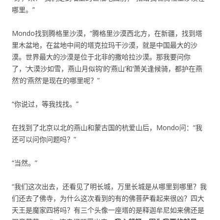
哪里。”
Mondo找到腾格里沙漠，“腾格里沙漠西北方，在新疆，找到塔
里木盆地，在盆地中间的塔克拉玛干沙漠，就是中国最大的沙
漠。世界最大的沙漠是位于北非的撒哈拉沙漠。那我要问你
了，‘大漠沙如雪，燕山月似钩’的‘燕山’和‘萧关逢候骑，都护在燕
然’的‘燕然’是现在的哪里呢？”
“你说过，等我找找。”
在找到了北京以北的燕山和蒙古国的杭爱山后，Mondo问：“我
还可以问你问题吗？”
“当然。”
“我们这次出去，还看见了明长城，万里长城是从哪里到哪里？我
们还去了佛寺，为什么这次看到的有的佛菩萨看起来很凶？四大
天王是魔家四将吗？有三个头像一座塔的是释迦牟尼如来佛还是