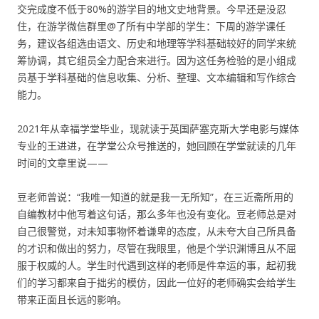
交完成度不低于80%的游学目的地文史地背景。今早还是没忍
住，在游学微信群里@了所有中学部的学生：下周的游学课任
务，建议各组选由语文、历史和地理等学科基础较好的同学来统
筹协调，其它组员全力配合来进行。因为这任务检验的是小组成
员基于学科基础的信息收集、分析、整理、文本编辑和写作综合
能力。
2021年从幸福学堂毕业，现就读于英国萨塞克斯大学电影与媒体
专业的王进进，在学堂公众号推送的，她回顾在学堂就读的几年
时间的文章里说——
豆老师曾说：“我唯一知道的就是我一无所知”，在三近斋所用的
自编教材中他写着这句话，那么多年也没有变化。豆老师总是对
自己很警觉，对未知事物怀着谦卑的态度，从未夸大自己所具备
的才识和做出的努力，尽管在我眼里，他是个学识渊博且从不屈
服于权威的人。学生时代遇到这样的老师是件幸运的事，起初我
们的学习都来自于拙劣的模仿，因此一位好的老师确实会给学生
带来正面且长远的影响。