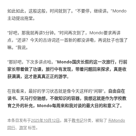
如此如此，这般这般，时间就到了。“不要停，继续讲。”Mondo
主动提出拖堂。
“好吧，那我就再讲5分钟。”时间再次到了，Mondo要求再讲
点，“还讲？今天的古诗词还一首新的都没讲嘞，再说肚子也饿了
嘛。”我说。
“那好吧，下次多讲点哈。”
Mondo国庆长假的这一次旅行，行前
家长带着做了功课，旅行中有发现，带着问题回来探求，真是收
获满满，这才是真真正正的游学
。
在我看来，最好的学习状态就是像今天这样的“闲聊”。
自由自在
读书、天马行空驰想，不做知识的容器，我想这就是作为学校教
育之外的补充，Mondo每周来和我对谈的最大目的和意义了
。
本条目发布于
2025年10月12日
。属于
教书记
分类，被贴了
与Mondo
同行
、
游学
标签。