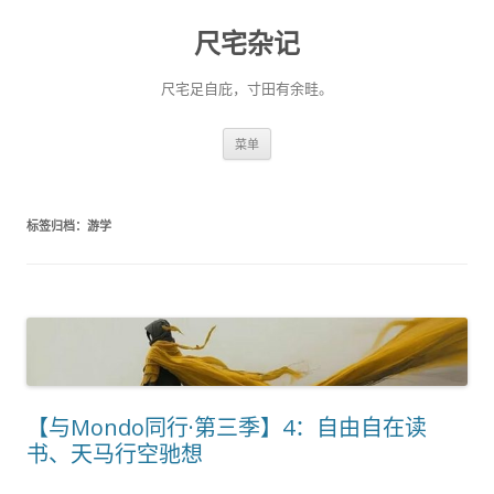
尺宅杂记
尺宅足自庇，寸田有余畦。
跳
菜单
至
正
文
标签归档：
游学
【与Mondo同行·第三季】4：自由自在读
书、天马行空驰想