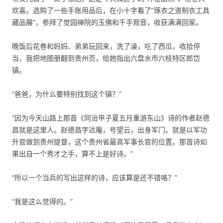
欢喜。选购了一些手账用品后，在小十字看了“琢衣之道制衣工具
藏品展”，参拜了觉园禅院的玉佛和千手观音，收获满满回家。
晚饭后花卷和妈妈、弟弟玩回来，洗了澡，吃了西瓜，收拾停
当，我把地图册翻到贵州页，给她指出六盘水市六枝特区郎岱
镇。
“爸爸，为什么要特别找到这个镇？”
“因为今天山路上那首《同治甲子夏五月重游东山》诗的作者赵德
昌就是这里人。赵德昌字达庵，号望云，出身军门。就是以军功
升官做到贵州提督，这个贵州省最高军事长官的位置。那首诗如
果出自一个秀才之手，算不上是好诗。”
“所以一个当兵的写出这样的诗，应该算是还不错咯？”
“我是这么觉得的。”