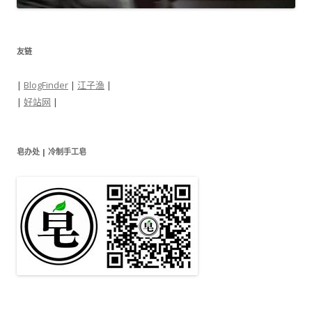
友链
|
BlogFinder
|
江子渔
|
|
好站网
|
皂办处 | 冷制手工皂