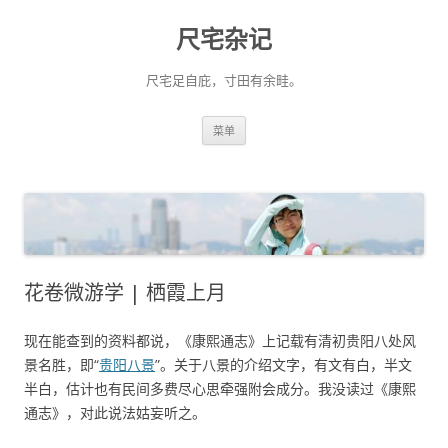
尺宅杂记
尺宅足自庇，寸田有余畦。
跳
菜单
至
正
文
花卷微游学 | 栖霞上月
现在能查到的资料都说，《康熙通志》上记载有清初贵阳八处风
景名胜，即“
贵阳八景
”。关于八景的介绍文字，有文有白，半文
半白，估计也有民间多费尽心思牵强附会成分。我没读过《康熙
通志》，对此说法姑妄听之。