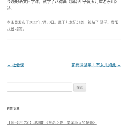
今晚的语文自学课，就学了赵德昌《同治甲子夏五月重游东山》
诗。
本条目发布于
2022年7月30日
。属于
儿女记
分类，被贴了
游学
、
贵阳
八景
标签。
文
←
社会课
花卷微游学 | 有女儿如此
→
章
导
搜
航
索
：
近期文章
【读书记1701】埃利斯《革命之夏：美国独立的起源》