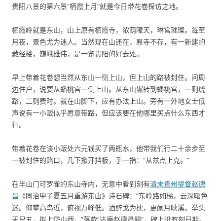
贵阳八景的第六景“栖霞上月”就是今日带花卷探访之地。
栖霞岭就是东山，山上原有栖霞寺，浓荫障天，琳宫璀璨。每至
月夜，景色尤为迷人。当然现在山还在，原寺不存，有一新建的
藏经楼，巍峨雄伟，是一览贵阳的好去处。
早上带着花卷想当然从东山一侧上山，但上山的路被封住。问周
边住户，说要从蟠桃宫一侧上山。从东山辗转到蟠桃宫，一则绕
路，二则费时。就在山脚下，应有办法上山。旁有一外地女士低
声说有一小贩似乎愿意带路，但应该要在他哪里买点什么东西才
行。
带着花卷在该小贩处六元钱买了两瓶水，他带我们行二十余步至
一被封住的路口，几下掀开挡板，手一指：“从兹点上克。”
在半山门可罗雀的东山寺内，无意中看到刻有
清末贵州提督赵德
昌
《同治甲子夏五月重游东山》诗石碑：“东岭路如梯，云深曙色
迷。仰攀高鸟近，俯视万峰低。酒醉戈为枕，更阑月映溪。举头
天尺五，拟上岱山西。”落款“达庵赵德昌题”，碑上没有刻日期。