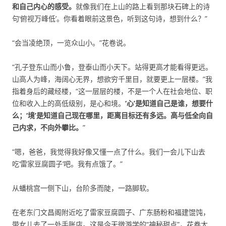
和自己内心的感受。
就像我们在上山的路上看到那块石碑上的诗
句‘俯视万峰低’。你看着眼前这景色，听到这句诗，想到什么？”
“会当凌绝顶，一览众山小。”花卷说。
“孔子登东山而小鲁，登泰山而小天下。站得更高才能看得更远。
山高人为峰，海阔心无界，想欲穷千里目，就要更上一层楼。”我
指着身后的藏经楼，“这一层层的楼，不是一个人在社会地位、职
位和收入上的高低级别，是心和境。
‘心’是知道自己是谁，想要什
么；‘境’是知道自己现在哪里，距离目标还有多远。高与低全向自
己内求，不向外攀比。
”
“嗯，爸爸，我觉得我好像又懂一点了什么。我们一会儿下山去
吃‘雷家豆腐圆子’吧。我有点饿了。”
从蟠桃宫一侧下山，台阶多而陡，一路脚软。
在老东门文昌阁附近吃了雷家豆腐圆子、广东肠粉和福建馄饨，
带女儿去了一处手账店。这是今天微游学的“神秘甜点”，花卷大