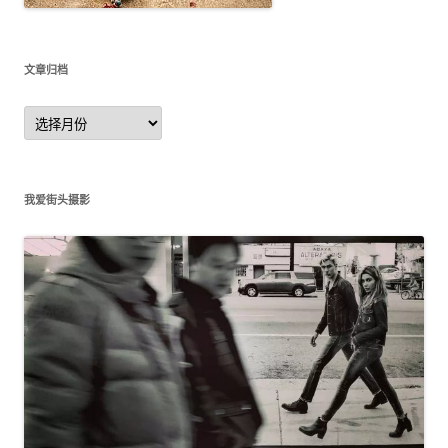
文章归档
文
章
归
档
我爱街头摄影