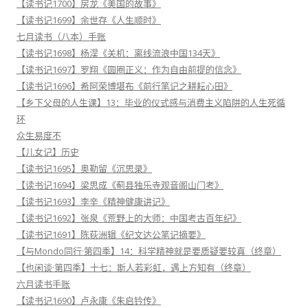
【读书记1700】房龙《美国的故事》
【读书记1699】余世存《人生顺时》
七月读书（八本）手账
【读书记1698】杨淏《关机：离线流浪中国134天》
【读书记1697】罗翔《圆圈正义：作为自由前提的信念》
【读书记1696】希阿荣博堪布《前行笔记之耕耘心田》
【乡下父母的人生课】13：毕业的仪式感与消费主义陷阱的人生死循
环
众生易度不
【儿女记】历史
【读书记1695】奥勒留《沉思录》
【读书记1694】梁思成《蓟县独乐寺观音阁山门考》
【读书记1693】李辛《精神健康讲记》
【读书记1692】张泉《荒野上的大师：中国考古百年纪》
【读书记1691】陈荻洲辑《纪文达公笔记摘要》
【与Mondo同行·第四季】14：科学精神就是要质疑要较真（终章）
【也闲谈·第四季】十七：斯人若彩虹，遇上方知有（终章）
六月读书手账
【读书记1690】卢永康《朱启钤传》