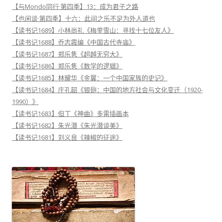
【与Mondo同行·第四季】13：成为君子之路
【也闲谈·第四季】十六：此间之乐不足为外人道也
【读书记1689】小林尚礼《梅里雪山：寻找十七位友人》
【读书记1688】乔志霞编《中国古代寺庙》
【读书记1687】郑乐隽《超越无穷大》
【读书记1686】郑乐隽《数学的逻辑》
【读书记1685】林耀华《金翼：一个中国家族的史记》
【读书记1684】庄孔韶《银翅：中国的地方社会与文化变迁（1920-
1990）》
【读书记1683】但丁《神曲》多雷插画本
【读书记1682】朱光潜《朱光潜谈美》
【读书记1681】刘义良《辣椒的征途》