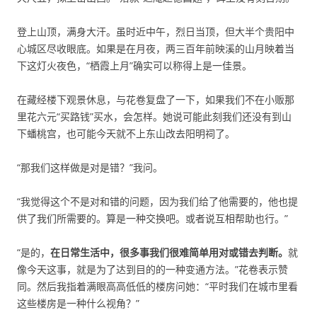
登上山顶，满身大汗。虽时近中午，烈日当顶，但大半个贵阳中
心城区尽收眼底。如果是在月夜，两三百年前映溪的山月映着当
下这灯火夜色，“栖霞上月”确实可以称得上是一佳景。
在藏经楼下观景休息，与花卷复盘了一下，如果我们不在小贩那
里花六元“买路钱”买水，会怎样。她说可能此刻我们还没有到山
下蟠桃宫，也可能今天就不上东山改去阳明祠了。
“那我们这样做是对是错？”我问。
“我觉得这个不是对和错的问题，因为我们给了他需要的，他也提
供了我们所需要的。算是一种交换吧。或者说互相帮助也行。”
“是的，
在日常生活中，很多事我们很难简单用对或错去判断。
就
像今天这事，就是为了达到目的的一种变通方法。”花卷表示赞
同。然后我指着满眼高高低低的楼房问她：“平时我们在城市里看
这些楼房是一种什么视角？”