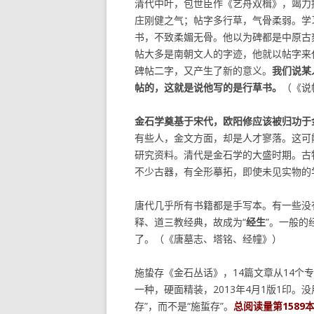
清代中叶，包世臣作《艺舟双楫》，竭力
庄刚健之气；帖字多行草，气骨柔弱。学
书，不致柔媚无骨。他以为碑都是中原古
帖大多是南朝文人的字迹，他就以帖字来
碑帖二字，又产生了新的意义。
我们说某
帖的，这就是说他写的是行草书。
（《说
金石学奠基于宋代，欧阳修应该被归功于
有些人，金文方面，却是人才寥落。这可
研究资料。清代是金石学的大盛时期。古
不少古器，有全形摹拓，即使未见实物的
唐代几乎所有书籍都是手写本。有一些没
释、道三教经典，故成为“
经生
”。一般的
了。（《唐墓志、塔铭、经幢》）
施蛰存《金石丛话》，14篇文章从14个
一种，硬面精装，2013年4月1版1印
存”，而不是“施蜇存”。
总阅读量第1589