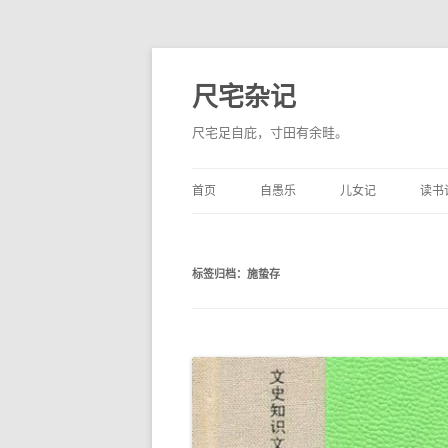
尺宅杂记
尺宅足自庇，寸田有余畦。
首页
自愚乐
儿女记
读书
标签归档：
施蛰存