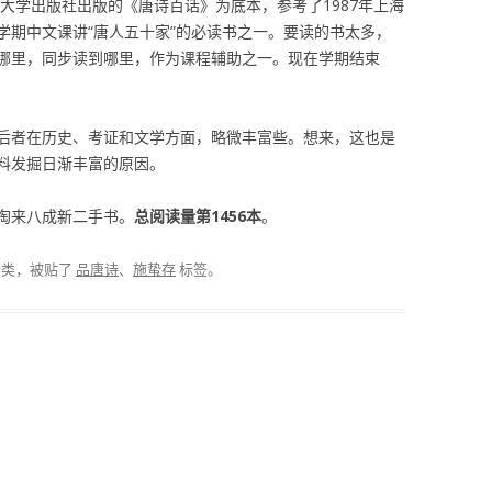
范大学出版社出版的《唐诗百话》为底本，参考了1987年上海
学期中文课讲“唐人五十家”的必读书之一。要读的书太多，
哪里，同步读到哪里，作为课程辅助之一。现在学期结束
后者在历史、考证和文学方面，略微丰富些。想来，这也是
料发掘日渐丰富的原因。
，淘来八成新二手书。
总阅读量第1456本
。
分类，被贴了
品唐诗
、
施蛰存
标签。