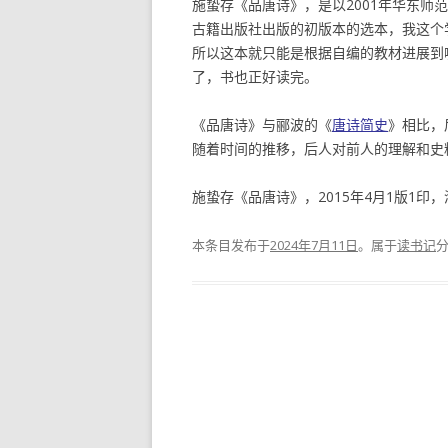
施蛰存《品唐诗》，是以2001年华东师
古籍出版社出版的初版本的选本，我这个
所以这本就只能是根据自编的教材进展到
了，书也正好读完。
《品唐诗》与郦波的《
唐诗简史
》相比，
随着时间的推移，后人对前人的理解和史
施蛰存《品唐诗》，2015年4月1版1印
本条目发布于
2024年7月11日
。属于
读书记