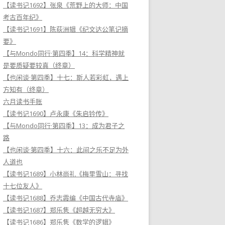
【读书记1692】张泉《荒野上的大师：中国
考古百年纪》
【读书记1691】陈荻洲辑《纪文达公笔记摘
要》
【与Mondo同行·第四季】14：科学精神就
是要质疑要较真（终章）
【也闲谈·第四季】十七：斯人若彩虹，遇上
方知有（终章）
六月读书手账
【读书记1690】卢永康《朱启钤传》
【与Mondo同行·第四季】13：成为君子之
路
【也闲谈·第四季】十六：此间之乐不足为外
人道也
【读书记1689】小林尚礼《梅里雪山：寻找
十七位友人》
【读书记1688】乔志霞编《中国古代寺庙》
【读书记1687】郑乐隽《超越无穷大》
【读书记1686】郑乐隽《数学的逻辑》