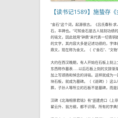
【读书记1589】施蛰存
“金石”这个词，起源很古。《吕氏春秋·
石，丰碑也。”可知金石是古人铭刻功绩
的铭文，因此就用“钟鼎”来代表一切青
的文字，其内容大多是记述功绩的，字体
鼎文，现在称为金文。（《“金石”、“文物
大约在西汉晚期，有人开始在石板上刻上
东西称作墓表……以后石板上刻的文辞渐
加上写颂扬和悼念的诗铭。这样就成为一
块石板，就成为墓碑。（《说碑》）这么
葬，子孙人等所立的石板不是墓碑，而是
汉碑《北海相景君铭》有“竖建虎口（上
翟云升、翁方纲，都不识得，所有的字典