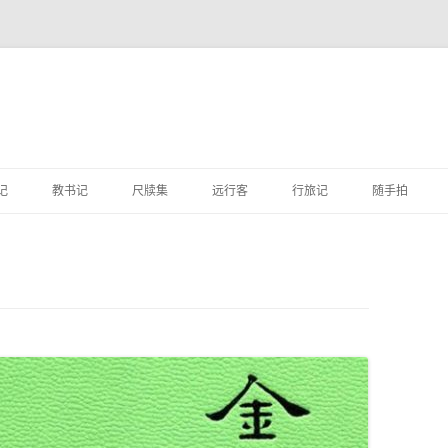
跳
至
记
教书记
尺牍集
远行客
行旅记
随手拍
正
文