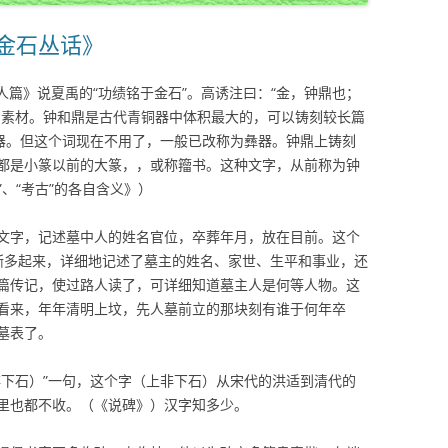
《金石丛话》
求人篇》说夏禹的“功绩铭于金石”。高诱注曰：“金，钟鼎也；
的素材。钟和鼎是古代青铜器中体积最大的，可以铸刻较长篇
铜器。但这个词现在不用了，一般已改称为彝器。钟鼎上铸刻
都是小篆以前的大篆，，或称籀书。这种文字，从前称为钟
”、“考古”的各自含义》）
文字，记述墓中人的姓名官位，卒葬年月，放在目前。这个
渐多起来，详细地记述了墓主的姓名、家世、生平和事业，还
篇传记，使过路人读了，可详细知道墓主人是何等人物。这
看来，年年清明上坟，先人墓前立的那块刻有谁于何年卒
墓表了。
非下石）”一句，这个字（上非下石）从宋代的洪适到清代的
里也都不收。（《说碑》）汉字知多少。