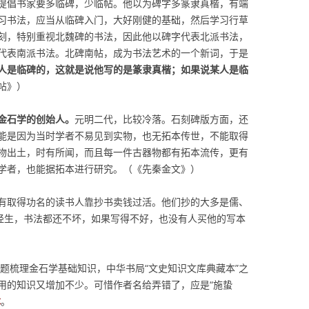
提倡书家要多临碑，少临帖。他以为碑字多篆隶真楷，有端
习书法，应当从临碑入门，大好刚健的基础，然后学习行草
刻，特别重视北魏碑的书法，因此他以碑字代表北派书法，
代表南派书法。北碑南帖，成为书法艺术的一个新词，于是
人是临碑的，这就是说他写的是篆隶真楷；如果说某人是临
帖》）
金石学的创始人。
元明二代，比较冷落。石刻碑版方面，还
能是因为当时学者不易见到实物，也无拓本传世，不能取得
物出土，时有所闻，而且每一件古器物都有拓本流传，更有
学者，也能据拓本进行研究。（《先秦金文》）
有取得功名的读书人靠抄书卖钱过活。他们抄的大多是儒、
经生，书法都还不坏，如果写得不好，也没有人买他的写本
专题梳理金石学基础知识，中华书局“文史知识文库典藏本”之
。没用的知识又增加不少。可惜作者名给弄错了，应是“施蛰
本
。