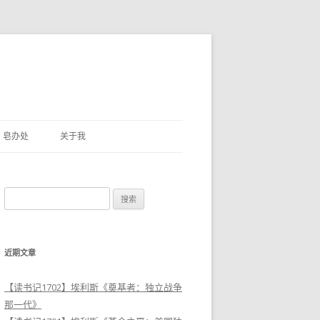
皂办处
关于我
搜
索
：
近期文章
【读书记1702】埃利斯《奠基者：独立战争
那一代》