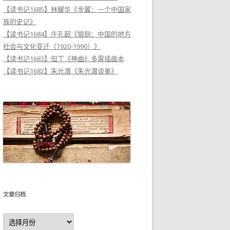
【读书记1685】林耀华《金翼：一个中国家
族的史记》
【读书记1684】庄孔韶《银翅：中国的地方
社会与文化变迁（1920-1990）》
【读书记1683】但丁《神曲》多雷插画本
【读书记1682】朱光潜《朱光潜谈美》
文章归档
文
章