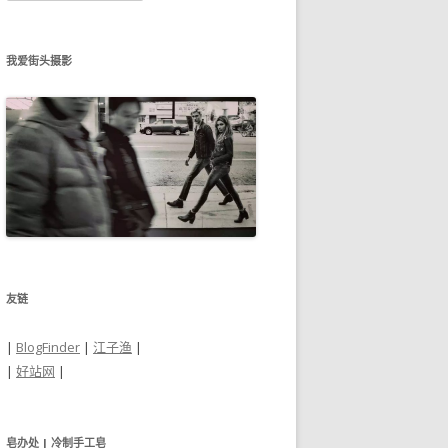
归
档
我爱街头摄影
友链
|
BlogFinder
|
江子渔
|
|
好站网
|
皂办处 | 冷制手工皂