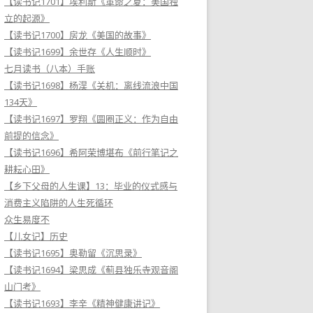
【读书记1701】埃利斯《革命之夏：美国独
立的起源》
【读书记1700】房龙《美国的故事》
【读书记1699】余世存《人生顺时》
七月读书（八本）手账
【读书记1698】杨淏《关机：离线流浪中国
134天》
【读书记1697】罗翔《圆圈正义：作为自由
前提的信念》
【读书记1696】希阿荣博堪布《前行笔记之
耕耘心田》
【乡下父母的人生课】13：毕业的仪式感与
消费主义陷阱的人生死循环
众生易度不
【儿女记】历史
【读书记1695】奥勒留《沉思录》
【读书记1694】梁思成《蓟县独乐寺观音阁
山门考》
【读书记1693】李辛《精神健康讲记》