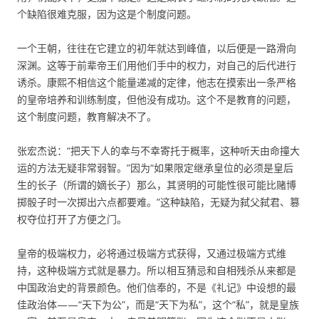
个缺陷很难克服，因为这是个制度问题。
一个王朝，往往在它建立的初年就达到峰值，以后便是一路滑向
深渊。这等于前辈帝王们用他们手中的权力，对自己的后代进行
诱杀。康熙不相信这个能量递减的定律，他志在摸索出一条严格
的皇帝培养和训练制度，但他没有成功。这个不是教育的问题，
这个制度问题，教育解决不了。
张宏杰说：“把天下人的幸与不幸寄托于概率，这种听天由命撞大
运的方法无疑非常弱智。”因为“如果限定继承皇位的必须是皇后
生的长子（所谓的嫡长子）那么，其贤明的可能性很可能比赌博
掷骰子时一次掷出六点都要难。”这种缺陷，无疑为弑父弑君、篡
权夺位打开了方便之门。
皇帝的极端权力，必将通过极端方式获得，又通过极端方式维
持，这种极端方式就是暴力。所以相互猜忌和自相残杀从来都是
中国政治史的背景颜色。他们信奉的，不是《礼记》中设想的最
佳政治体——“天下为公”，而是“天下为私”，这个“私”，就是皇族