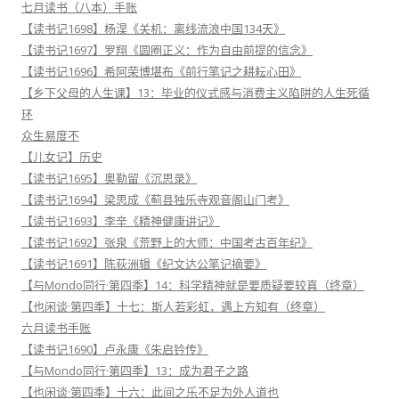
七月读书（八本）手账
【读书记1698】杨淏《关机：离线流浪中国134天》
【读书记1697】罗翔《圆圈正义：作为自由前提的信念》
【读书记1696】希阿荣博堪布《前行笔记之耕耘心田》
【乡下父母的人生课】13：毕业的仪式感与消费主义陷阱的人生死循
环
众生易度不
【儿女记】历史
【读书记1695】奥勒留《沉思录》
【读书记1694】梁思成《蓟县独乐寺观音阁山门考》
【读书记1693】李辛《精神健康讲记》
【读书记1692】张泉《荒野上的大师：中国考古百年纪》
【读书记1691】陈荻洲辑《纪文达公笔记摘要》
【与Mondo同行·第四季】14：科学精神就是要质疑要较真（终章）
【也闲谈·第四季】十七：斯人若彩虹，遇上方知有（终章）
六月读书手账
【读书记1690】卢永康《朱启钤传》
【与Mondo同行·第四季】13：成为君子之路
【也闲谈·第四季】十六：此间之乐不足为外人道也