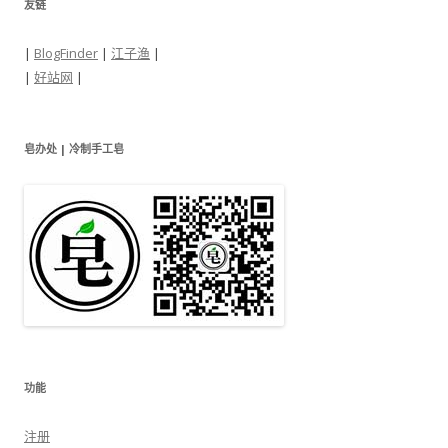
友链
|
BlogFinder
|
江子渔
|
|
好站网
|
皂办处 | 冷制手工皂
功能
注册