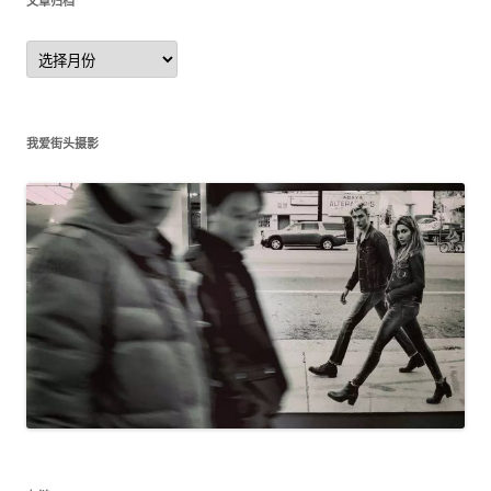
文章归档
文
章
归
档
我爱街头摄影