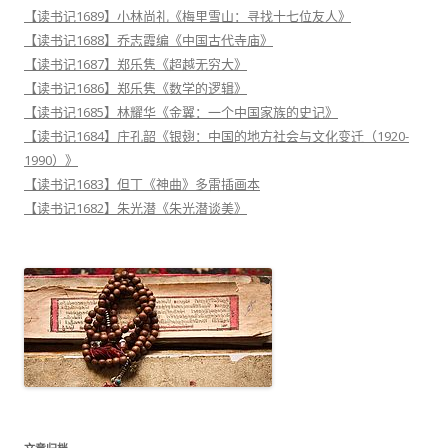
【读书记1689】小林尚礼《梅里雪山：寻找十七位友人》
【读书记1688】乔志霞编《中国古代寺庙》
【读书记1687】郑乐隽《超越无穷大》
【读书记1686】郑乐隽《数学的逻辑》
【读书记1685】林耀华《金翼：一个中国家族的史记》
【读书记1684】庄孔韶《银翅：中国的地方社会与文化变迁（1920-
1990）》
【读书记1683】但丁《神曲》多雷插画本
【读书记1682】朱光潜《朱光潜谈美》