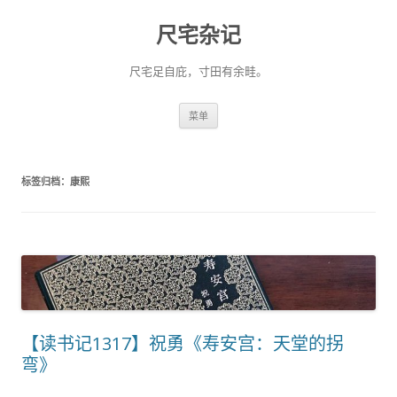
尺宅杂记
尺宅足自庇，寸田有余畦。
跳
菜单
至
正
文
标签归档：
康熙
【读书记1317】祝勇《寿安宫：天堂的拐
弯》