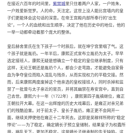
在接近六百年的时间里，
紫禁城
里只住着两户人家，一户姓朱，
一户姓爱新觉罗。人的命，天注定。这世上没人能比宫墙内的皇
子们更能体会这句话的深意。在帝王宫殿内部所奉行的“出生
论”，一个人的血统和出生顺序，决定了他在历史中的地位，他的
一举一动都牵动着那个庞大的整体。
皇后赫舍里氏在生下孩子一个时辰后，就在坤宁宫里咽了气。这
个孩子就是胤礽。一年半后，康熙正式宣布立胤礽为太子。早早
选定接班人，康熙无疑是想确立一个稳定的皇位继承制度，只有
这样，无论王朝还是胤礽个人，都会少走弯路，才能避免自家骨
血为争夺皇位而陷入混乱与残杀，从而实现权力的平稳交接。然
而，后来康熙两度废掉这个他亲选的皇权接班人，同时杀掉和监
禁了一批曾与太子亲近的官员，并将其幽禁在寿安宫中，直到自
己去世。康熙六十一年（1722年），康熙第四子胤禛继位，雍正
王朝拉开大幕。在这一出辉煌的历史大戏幕后，是雍正对亲兄弟
们的残酷迫害。对于前太子、皇长子胤礽，雍正更不会网开一
面，继续关押使他在雍正十二年死去。这即是吴稼祥所称的“稳定
悖论”——为了稳定，确定嫡长子预立皇储制，结果皇子为权蠹所
用，祸乱天下，更加不稳定。这是嫡长子继承制的先天缺陷。这