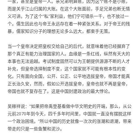
一家，甚至是皇帝一人。亲兄弟明算账，因为这个账不是小账，
而是关乎江山归属的大账。在这个大账面前，手足兄弟也断无情
义可讲。为了这个“私”家利益，他们宁可错杀一千，也不放过一
个。儒生因此也与帝王永远存在着一种紧张关系。对于帝王的残
暴，儒家知识分子的理想无论多么远大，都束手无策。
当一个皇帝决定把皇权交给自己的后代，就意味着他已经摒弃了
那个真正有能力治理国家的人。血缘是一条红线，纵然有天大的
本事也无法逾越。考试制度固然可以为王朝提供源源不断的人才
补充，但皇帝选择制度不变，这个国家就不可能有根本性的变
化。只有面向全国，公开、公正、公平地选拔皇帝，帝国才能真
正长治久安，然而，假如公开选拔皇帝，皇帝也就不再是皇帝，
帝国也就不复存在了。这是中国封建政治的最大悖论。
吴稼祥说：“如果把帝禹登基看做中华文明史的开端，那么，从公
元前2070年到今天，四千多年时间里，中国就一直没有摆脱这样
一个政治困境。”所以中国的历史就像一次次的涨潮和退潮，带来
带走的只是一些鱼蟹和泥沙。