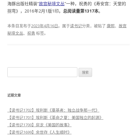
海豚出版社精装“
故宫秘境文丛
”一种，祝勇的《寿安宫：天堂的
拐弯》，2016年2月1版1印。
总阅读量第1317本
。
本条目发布于
2023年4月16日
。属于
读书记
分类，被贴了
康熙
、
故宫
秘境文丛
、
祝勇
标签。
搜
索
：
近期文章
【读书记1702】埃利斯《奠基者：独立战争那一代》
【读书记1701】埃利斯《革命之夏：美国独立的起源》
【读书记1700】房龙《美国的故事》
【读书记1699】余世存《人生顺时》