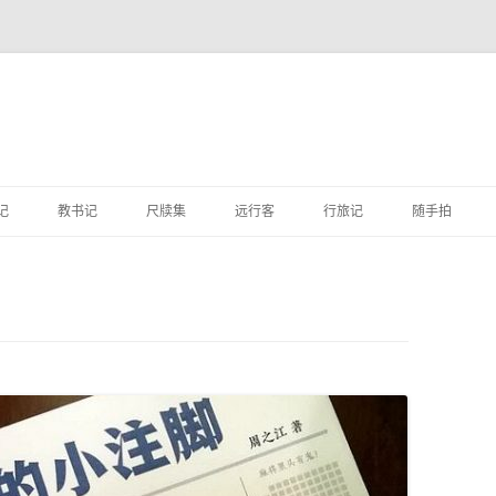
跳
至
记
教书记
尺牍集
远行客
行旅记
随手拍
正
文