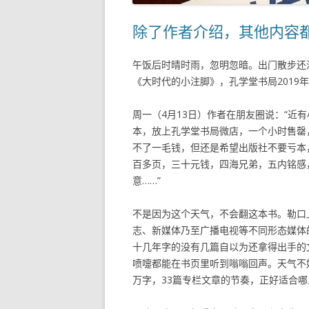
除了作者介绍，其他内容
午饭后时晴时雨，忽明忽暗。出门散步还
《大时代的小注脚》，孔学堂书局2019年
周一（4月13日）作者在朋友圈说：“近
本，放上孔学堂书局微店，一个小时售罄
不了一毛钱，但还是希望出版社不要亏本
百多页，三十元钱，四海兄弟，五内铭感
意……”
不是因为这个天气，不会翻这本书。勒口
志、新媒体乃至广播电视等不同形态媒体
十几年字的没有几篇自以为还拿得出手的
喷嚏都能在书页里听到嗡嗡回声。天气不好
万字，33篇专栏文章的节奏，正好适合