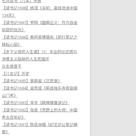
七月读书（八本）手账
【读书记1698】杨淏《关机：离线流浪中国
134天》
【读书记1697】罗翔《圆圈正义：作为自由
前提的信念》
【读书记1696】希阿荣博堪布《前行笔记之
耕耘心田》
【乡下父母的人生课】13：毕业的仪式感与
消费主义陷阱的人生死循环
众生易度不
【儿女记】历史
【读书记1695】奥勒留《沉思录》
【读书记1694】梁思成《蓟县独乐寺观音阁
山门考》
【读书记1693】李辛《精神健康讲记》
【读书记1692】张泉《荒野上的大师：中国
考古百年纪》
【读书记1691】陈荻洲辑《纪文达公笔记摘
要》