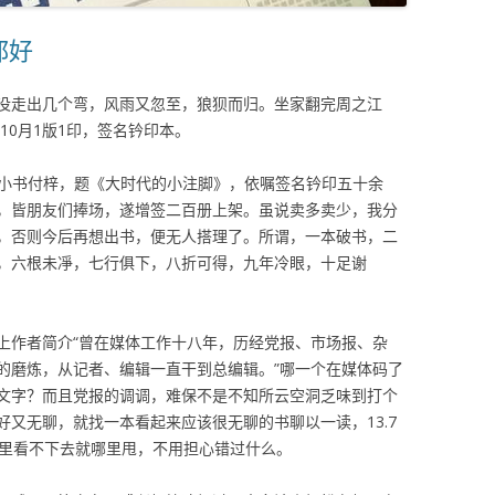
都好
没走出几个弯，风雨又忽至，狼狈而归。坐家翻完周之江
10月1版1印，签名钤印本。
有小书付梓，题《大时代的小注脚》，依嘱签名钤印五十余
，皆朋友们捧场，遂增签二百册上架。虽说卖多卖少，我分
，否则今后再想出书，便无人搭理了。所谓，一本破书，二
，六根未凈，七行俱下，八折可得，九年冷眼，十足谢
上作者简介“曾在媒体工作十八年，历经党报、市场报、杂
的磨炼，从记者、编辑一直干到总编辑。”哪一个在媒体码了
文字？而且党报的调调，难保不是不知所云空洞乏味到打个
又无聊，就找一本看起来应该很无聊的书聊以一读，13.7
哪里看不下去就哪里甩，不用担心错过什么。