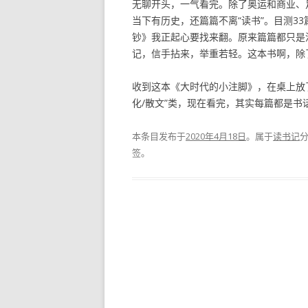
无聊开头，一气看完。除了奥运和商业、
当下有历史，还篇篇不离“读书”。目测33
钞》我正起心要找来翻。原来篇篇都只是
记，信手拈来，举重若轻。这本书啊，除
收到这本《大时代的小注脚》，在桌上放了
化/散文”类，现在看完，其实每篇都是书
本条目发布于
2020年4月18日
。属于
读书记
签。