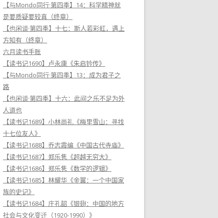
【与Mondo同行·第四季】14：科学精神就
是要质疑要较真（终章）
【也闲谈·第四季】十七：斯人若彩虹，遇上
方知有（终章）
六月读书手账
【读书记1690】卢永康《朱启钤传》
【与Mondo同行·第四季】13：成为君子之
路
【也闲谈·第四季】十六：此间之乐不足为外
人道也
【读书记1689】小林尚礼《梅里雪山：寻找
十七位友人》
【读书记1688】乔志霞编《中国古代寺庙》
【读书记1687】郑乐隽《超越无穷大》
【读书记1686】郑乐隽《数学的逻辑》
【读书记1685】林耀华《金翼：一个中国家
族的史记》
【读书记1684】庄孔韶《银翅：中国的地方
社会与文化变迁（1920-1990）》