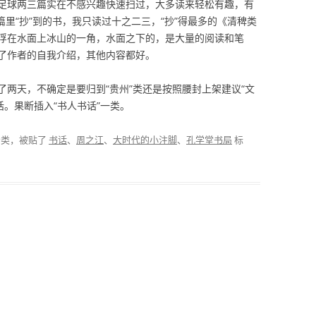
足球两三篇实在不感兴趣快速扫过，大多读来轻松有趣，有
篇里“抄”到的书，我只读过十之二三，“抄”得最多的《清稗类
浮在水面上冰山的一角，水面之下的，是大量的阅读和笔
了作者的自我介绍，其他内容都好。
两天，不确定是要归到“贵州”类还是按照腰封上架建议“文
话。果断插入“书人书话”一类。
分类，被贴了
书话
、
周之江
、
大时代的小注脚
、
孔学堂书局
标