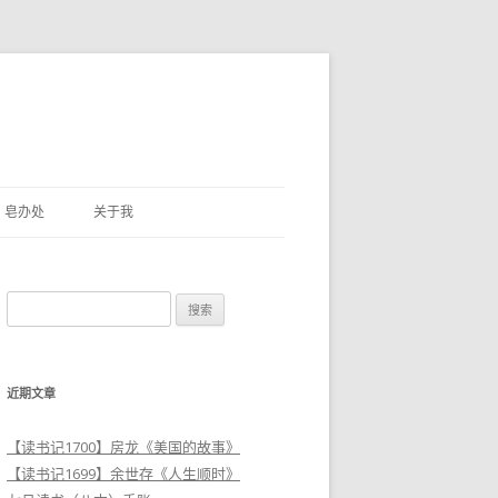
皂办处
关于我
搜
索
：
近期文章
【读书记1700】房龙《美国的故事》
【读书记1699】余世存《人生顺时》