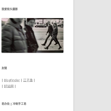
我爱街头摄影
友链
|
BlogFinder
|
江子渔
|
|
好站网
|
皂办处 | 冷制手工皂