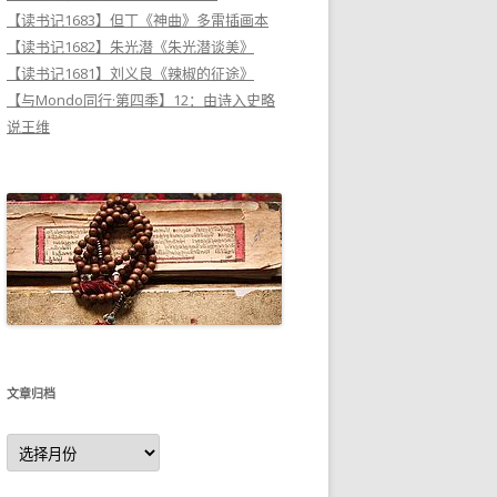
【读书记1683】但丁《神曲》多雷插画本
【读书记1682】朱光潜《朱光潜谈美》
【读书记1681】刘义良《辣椒的征途》
【与Mondo同行·第四季】12：由诗入史略
说王维
文章归档
文
章
归
档