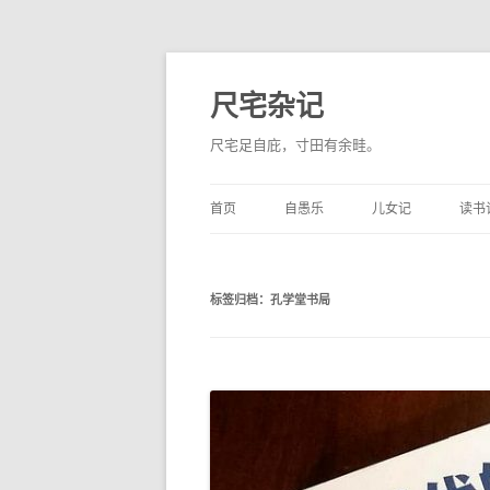
尺宅杂记
尺宅足自庇，寸田有余畦。
首页
自愚乐
儿女记
读书
标签归档：
孔学堂书局