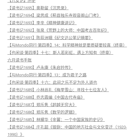
【儿女记】历史
【读书记1695】奥勒留《沉思录》
【读书记1694】梁思成《蓟县独乐寺观音阁山门考》
【读书记1693】李辛《精神健康讲记》
【读书记1692】张泉《荒野上的大师：中国考古百年纪》
【读书记1691】陈荻洲辑《纪文达公笔记摘要》
【与Mondo同行·第四季】14：科学精神就是要质疑要较真（终章）
【也闲谈·第四季】十七：斯人若彩虹，遇上方知有（终章）
六月读书手账
【读书记1690】卢永康《朱启钤传》
【与Mondo同行·第四季】13：成为君子之路
【也闲谈·第四季】十六：此间之乐不足为外人道也
【读书记1689】小林尚礼《梅里雪山：寻找十七位友人》
【读书记1688】乔志霞编《中国古代寺庙》
【读书记1687】郑乐隽《超越无穷大》
【读书记1686】郑乐隽《数学的逻辑》
【读书记1685】林耀华《金翼：一个中国家族的史记》
【读书记1684】庄孔韶《银翅：中国的地方社会与文化变迁（1920-
1990）》