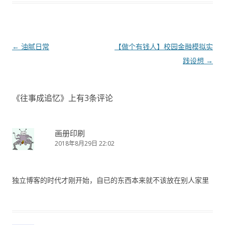
文
←
油腻日常
【做个有钱人】校园金融模拟实
章
践设想
→
导
航
《
往事成追忆
》上有3条评论
画册印刷
2018年8月29日 22:02
独立博客的时代才刚开始，自已的东西本来就不该放在别人家里