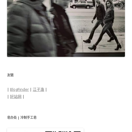
友链
|
BlogFinder
|
江子渔
|
|
好站网
|
皂办处 | 冷制手工皂