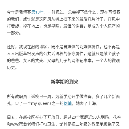
今年是我博客
第13年
。一阵风过，总会掉下些什么，现在写博客
的我们，或许就是这阵风从树上拽下来的最后几片叶子，在风中
打着旋，掉在地上，也是早晚，最佳的谢幕，是成为个人遗产的
一部分。
还好，我现在敲的博客，既不是自媒体的泛媒体属性，也不再是
人人出版草根发声的公共话语权的争夺属性，这就只是某个孩子
的爸爸、女人的丈夫、父母的儿子的网络记事本，一个人的微观
历史。
新学期将到来
所有教职员工返校已一周，为新学期开学做准备。多了几个新面
孔，少了一个my queens之一的
刘灿
，她去了上海。
周五，在新校区举办了开放日，超过20个家庭近50人到场。花卷
和权权帮着老师们打扫卫生，尤其是把二年级的教室地板拖了又