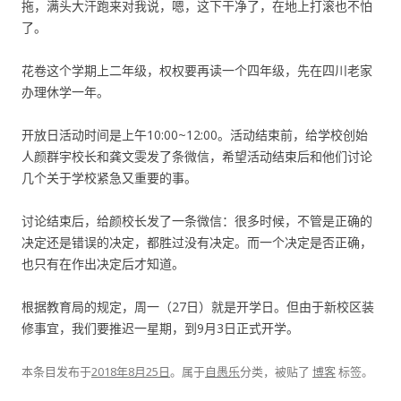
拖，满头大汗跑来对我说，嗯，这下干净了，在地上打滚也不怕
了。
花卷这个学期上二年级，权权要再读一个四年级，先在四川老家
办理休学一年。
开放日活动时间是上午10:00~12:00。活动结束前，给学校创始
人颜群宇校长和龚文雯发了条微信，希望活动结束后和他们讨论
几个关于学校紧急又重要的事。
讨论结束后，给颜校长发了一条微信：很多时候，不管是正确的
决定还是错误的决定，都胜过没有决定。而一个决定是否正确，
也只有在作出决定后才知道。
根据教育局的规定，周一（27日）就是开学日。但由于新校区装
修事宜，我们要推迟一星期，到9月3日正式开学。
本条目发布于
2018年8月25日
。属于
自愚乐
分类，被贴了
博客
标签。