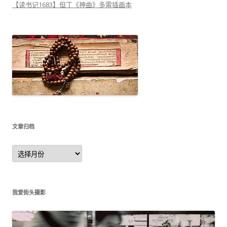
【读书记1683】但丁《神曲》多雷插画本
文章归档
文
章
归
档
我爱街头摄影