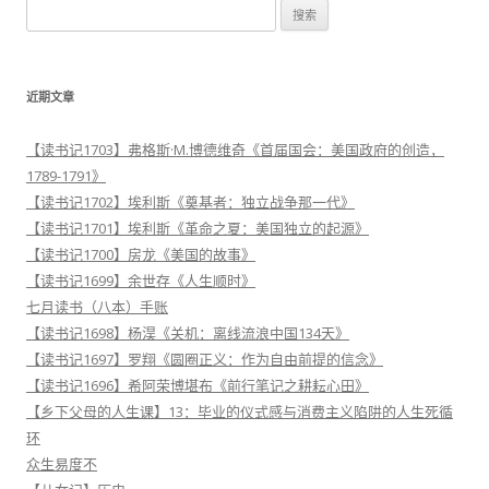
搜
索
：
近期文章
【读书记1703】弗格斯·M.博德维奇《首届国会：美国政府的创造，
1789-1791》
【读书记1702】埃利斯《奠基者：独立战争那一代》
【读书记1701】埃利斯《革命之夏：美国独立的起源》
【读书记1700】房龙《美国的故事》
【读书记1699】余世存《人生顺时》
七月读书（八本）手账
【读书记1698】杨淏《关机：离线流浪中国134天》
【读书记1697】罗翔《圆圈正义：作为自由前提的信念》
【读书记1696】希阿荣博堪布《前行笔记之耕耘心田》
【乡下父母的人生课】13：毕业的仪式感与消费主义陷阱的人生死循
环
众生易度不