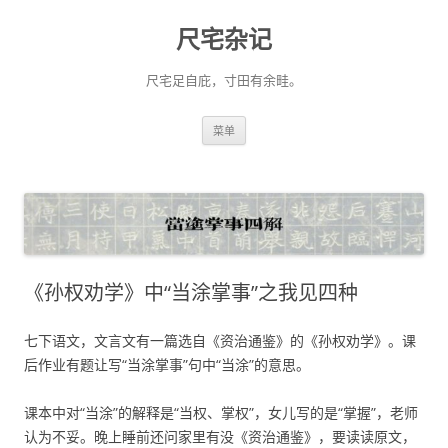
尺宅杂记
尺宅足自庇，寸田有余畦。
跳
菜单
至
正
文
《孙权劝学》中“当涂掌事”之我见四种
七下语文，文言文有一篇选自《资治通鉴》的《孙权劝学》。课
后作业有题让写“当涂掌事”句中“当涂”的意思。
课本中对“当涂”的解释是“当权、掌权”，女儿写的是“掌握”，老师
认为不妥。晚上睡前还问家里有没《资治通鉴》，要读读原文，