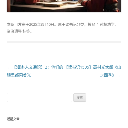
本条目发布于
2025年3月10日
。属于
读书记
分类，被贴了
孙权劝学
、
资治通鉴
标签。
文
←
【知途·人文通识】2：他们的
【读书记1535】高村光太郎《山
章
眼里都闪着光
之四季》
→
导
航
搜
索
：
近期文章