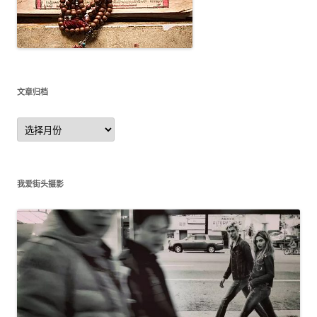
文章归档
文
章
归
档
我爱街头摄影