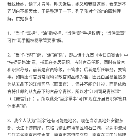
我找给她，读了才肯睡。昨天饭后，她又和我聊这事，看来是不
弄明白不想罢休，于是整理了一下，列了我对“当涂”的四种理
解，供她参考：
1、“当”作“掌握”，“涂”指权柄，“当涂”即“手握权柄”；“当涂掌事”
可作“现手握权柄掌管要事”解。
2、“当”作“现在”解，“涂”通“途”，即古诗十九首《今日良宴会》中
“先据要路津”意，指现在身居要职。古时官员任职，同时有散官
和职官称号，前者是官员等级，不管事；后者是所任职务，要管
事。如隋唐时官员常服均以散官的品级为准，因此白居易虽然身
为从五品下的江州司马（职事官），但并不能穿绯衫，而是依散
官将仕郎的从九品下的官品穿青衫，所以才“江州司马青衫湿”
（《琵琶行》）。所以此处“当涂掌事”可作“现在身居要职掌管具
体事务”解。
3、我个人认为“当涂”还有可能是地名。现在当涂县地处安徽东
部、长江下游南岸，东临马鞍山市博望区和石臼湖，以湖中流河
与江苏省南京市溧水区、南京市高淳区交界。南京在三国时称建