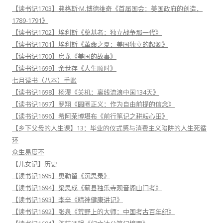
【读书记1703】弗格斯·M.博德维奇《首届国会：美国政府的创造，
1789-1791》
【读书记1702】埃利斯《奠基者：独立战争那一代》
【读书记1701】埃利斯《革命之夏：美国独立的起源》
【读书记1700】房龙《美国的故事》
【读书记1699】余世存《人生顺时》
七月读书（八本）手账
【读书记1698】杨淏《关机：离线流浪中国134天》
【读书记1697】罗翔《圆圈正义：作为自由前提的信念》
【读书记1696】希阿荣博堪布《前行笔记之耕耘心田》
【乡下父母的人生课】13：毕业的仪式感与消费主义陷阱的人生死循
环
众生易度不
【儿女记】历史
【读书记1695】奥勒留《沉思录》
【读书记1694】梁思成《蓟县独乐寺观音阁山门考》
【读书记1693】李辛《精神健康讲记》
【读书记1692】张泉《荒野上的大师：中国考古百年纪》