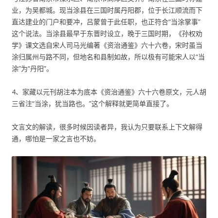
业，为吴都城。现当涂县在三国时属丹阳郡，位于长江顺流而下
直达建业的门户和要冲，吕蒙曾于此任职，也正符合“当涂掌事”
这个说法。当涂县最早于东晋时设立，晚于三国时期，《孙权劝
学》课文选自宋人司马光编著《资治通鉴》六十六卷，宋时虽当
涂归属州与路不同，但地名和县制如故，所以极有可能宋人以“当
涂”为“丹阳”。
4、家藏以元刊胡注本为底本《资治通鉴》六十六卷原文，元人胡
三省注“当涂，犹当路也。”这个解释就更简单直接了。
文言文的解读，很多时候因读者异，我认为只要联系上下文解得
通，哪怕是一家之言也不妨。