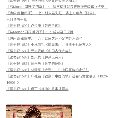
【读书记1691】陈荻洲辑《纪文达公笔记摘要》
【与Mondo同行·第四季】14：科学精神就是要质疑要较真（终章）
【也闲谈·第四季】十七：斯人若彩虹，遇上方知有（终章）
六月读书手账
【读书记1690】卢永康《朱启钤传》
【与Mondo同行·第四季】13：成为君子之路
【也闲谈·第四季】十六：此间之乐不足为外人道也
【读书记1689】小林尚礼《梅里雪山：寻找十七位友人》
【读书记1688】乔志霞编《中国古代寺庙》
【读书记1687】郑乐隽《超越无穷大》
【读书记1686】郑乐隽《数学的逻辑》
【读书记1685】林耀华《金翼：一个中国家族的史记》
【读书记1684】庄孔韶《银翅：中国的地方社会与文化变迁（1920-
1990）》
【读书记1683】但丁《神曲》多雷插画本