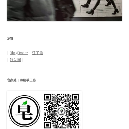
友链
|
BlogFinder
|
江子渔
|
|
好站网
|
皂办处 | 冷制手工皂