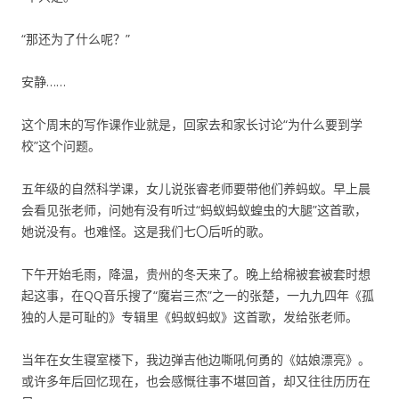
“那还为了什么呢？”
安静……
这个周末的写作课作业就是，回家去和家长讨论“为什么要到学
校”这个问题。
五年级的自然科学课，女儿说张睿老师要带他们养蚂蚁。早上晨
会看见张老师，问她有没有听过“蚂蚁蚂蚁蝗虫的大腿”这首歌，
她说没有。也难怪。这是我们七〇后听的歌。
下午开始毛雨，降温，贵州的冬天来了。晚上给棉被套被套时想
起这事，在QQ音乐搜了“魔岩三杰”之一的张楚，一九九四年《孤
独的人是可耻的》专辑里《蚂蚁蚂蚁》这首歌，发给张老师。
当年在女生寝室楼下，我边弹吉他边嘶吼何勇的《姑娘漂亮》。
或许多年后回忆现在，也会感慨往事不堪回首，却又往往历历在