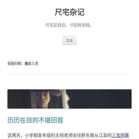
尺宅杂记
尺宅足自庇，寸田有余畦。
跳
菜单
至
正
文
标签归档：
魔岩三杰
历历在目的不堪回首
这两天，小学部各年级的主班老师去往黔东南从江县的
三宝侗寨