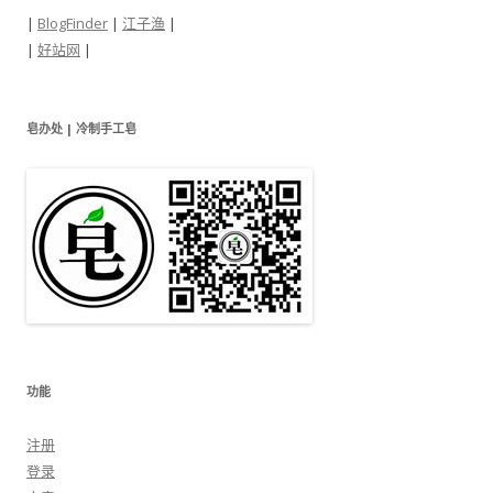
|
BlogFinder
|
江子渔
|
|
好站网
|
皂办处 | 冷制手工皂
功能
注册
登录