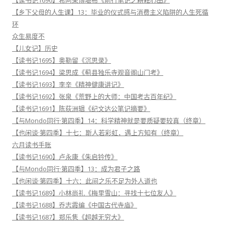
【乡下父母的人生课】13：毕业的仪式感与消费主义陷阱的人生死循
环
众生易度不
【儿女记】历史
【读书记1695】奥勒留《沉思录》
【读书记1694】梁思成《蓟县独乐寺观音阁山门考》
【读书记1693】李辛《精神健康讲记》
【读书记1692】张泉《荒野上的大师：中国考古百年纪》
【读书记1691】陈荻洲辑《纪文达公笔记摘要》
【与Mondo同行·第四季】14：科学精神就是要质疑要较真（终章）
【也闲谈·第四季】十七：斯人若彩虹，遇上方知有（终章）
六月读书手账
【读书记1690】卢永康《朱启钤传》
【与Mondo同行·第四季】13：成为君子之路
【也闲谈·第四季】十六：此间之乐不足为外人道也
【读书记1689】小林尚礼《梅里雪山：寻找十七位友人》
【读书记1688】乔志霞编《中国古代寺庙》
【读书记1687】郑乐隽《超越无穷大》