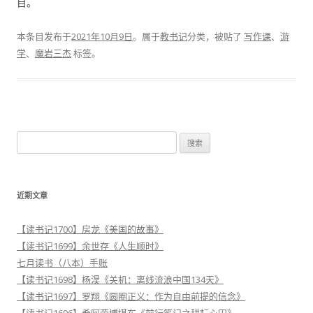
目。
本条目发布于
2021年10月9日
。属于
教书记
分类，被贴了
写作课
、
游
学
、
魔岩三杰
标签。
搜
索
：
近期文章
【读书记1700】房龙《美国的故事》
【读书记1699】余世存《人生顺时》
七月读书（八本）手账
【读书记1698】杨淏《关机：离线流浪中国134天》
【读书记1697】罗翔《圆圈正义：作为自由前提的信念》
【读书记1696】希阿荣博堪布《前行笔记之耕耘心田》