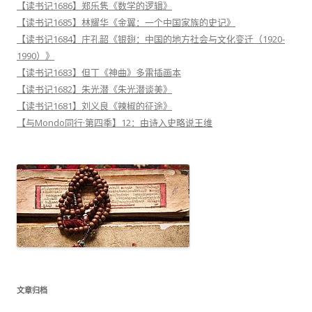
【读书记1686】郑乐隽《数学的逻辑》
【读书记1685】林耀华《金翼：一个中国家族的史记》
【读书记1684】庄孔韶《银翅：中国的地方社会与文化变迁（1920-
1990）》
【读书记1683】但丁《神曲》多雷插画本
【读书记1682】朱光潜《朱光潜谈美》
【读书记1681】刘义良《辣椒的征途》
【与Mondo同行·第四季】12：由诗入史略说王维
文章归档