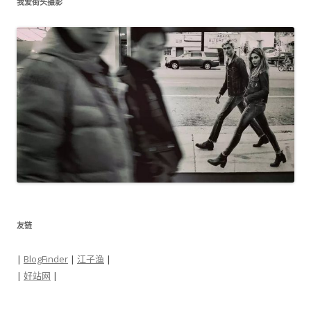
我爱街头摄影
友链
|
BlogFinder
|
江子渔
|
|
好站网
|