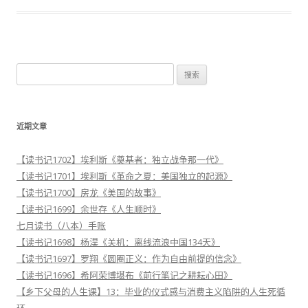
搜
索
：
近期文章
【读书记1702】埃利斯《奠基者：独立战争那一代》
【读书记1701】埃利斯《革命之夏：美国独立的起源》
【读书记1700】房龙《美国的故事》
【读书记1699】余世存《人生顺时》
七月读书（八本）手账
【读书记1698】杨淏《关机：离线流浪中国134天》
【读书记1697】罗翔《圆圈正义：作为自由前提的信念》
【读书记1696】希阿荣博堪布《前行笔记之耕耘心田》
【乡下父母的人生课】13：毕业的仪式感与消费主义陷阱的人生死循
环