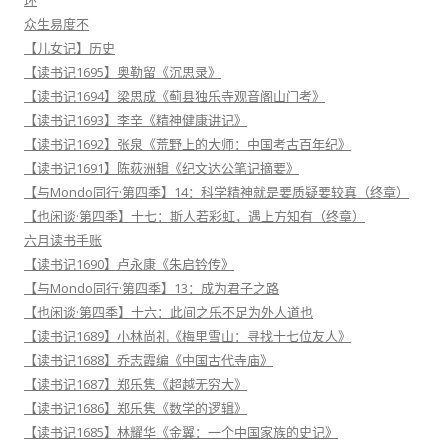
众生易度不
【儿女记】历史
【读书记1695】奥勒留《沉思录》
【读书记1694】梁思成《蓟县独乐寺观音阁山门考》
【读书记1693】李辛《精神健康讲记》
【读书记1692】张泉《荒野上的大师：中国考古百年纪》
【读书记1691】陈荻洲辑《纪文达公笔记摘要》
【与Mondo同行·第四季】14：科学精神就是要质疑要较真（终章）
【也闲谈·第四季】十七：斯人若彩虹，遇上方知有（终章）
六月读书手账
【读书记1690】卢永康《朱启钤传》
【与Mondo同行·第四季】13：成为君子之路
【也闲谈·第四季】十六：此间之乐不足为外人道也
【读书记1689】小林尚礼《梅里雪山：寻找十七位友人》
【读书记1688】乔志霞编《中国古代寺庙》
【读书记1687】郑乐隽《超越无穷大》
【读书记1686】郑乐隽《数学的逻辑》
【读书记1685】林耀华《金翼：一个中国家族的史记》