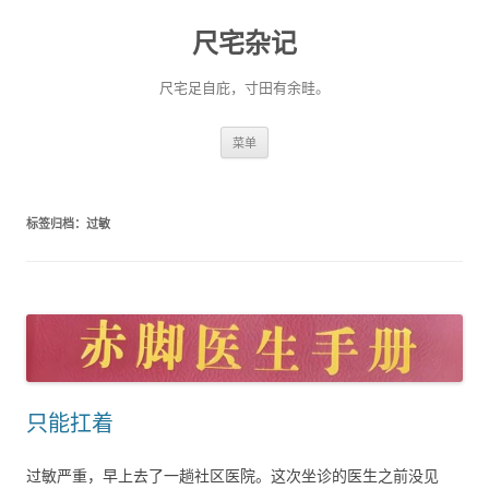
尺宅杂记
尺宅足自庇，寸田有余畦。
跳
菜单
至
正
文
标签归档：
过敏
只能扛着
过敏严重，早上去了一趟社区医院。这次坐诊的医生之前没见