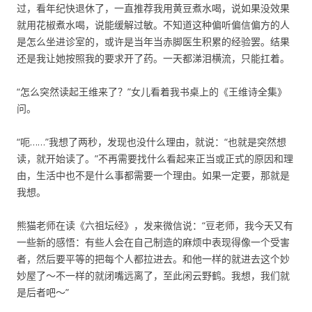
过，看年纪快退休了，一直推荐我用黄豆煮水喝，说如果没效果
就用花椒煮水喝，说能缓解过敏。不知道这种偏听偏信偏方的人
是怎么坐进诊室的，或许是当年当赤脚医生积累的经验罢。结果
还是我让她按照我的要求开了药。一天都涕泪横流，只能扛着。
“怎么突然读起王维来了？”女儿看着我书桌上的《王维诗全集》
问。
“呃……”我想了两秒，发现也没什么理由，就说：“也就是突然想
读，就开始读了。”不再需要找什么看起来正当或正式的原因和理
由，生活中也不是什么事都需要一个理由。如果一定要，那就是
我想。
熊猫老师在读《六祖坛经》，发来微信说：“豆老师，我今天又有
一些新的感悟：有些人会在自己制造的麻烦中表现得像一个受害
者，然后要平等的把每个人都拉进去。和他一样的就进去这个妙
妙屋了～不一样的就闭嘴远离了，至此闲云野鹤。我想，我们就
是后者吧～”