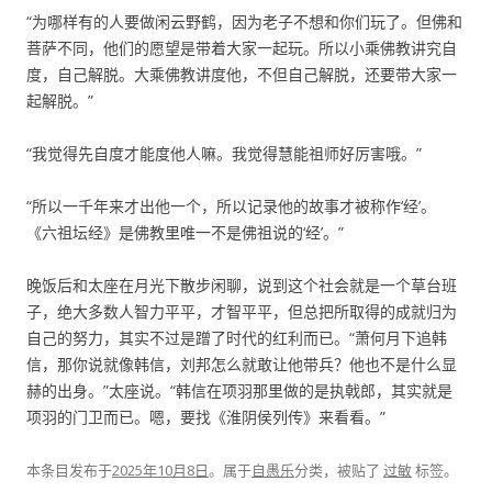
“为哪样有的人要做闲云野鹤，因为老子不想和你们玩了。但佛和
菩萨不同，他们的愿望是带着大家一起玩。所以小乘佛教讲究自
度，自己解脱。大乘佛教讲度他，不但自己解脱，还要带大家一
起解脱。”
“我觉得先自度才能度他人嘛。我觉得慧能祖师好厉害哦。”
“所以一千年来才出他一个，所以记录他的故事才被称作‘经’。
《六祖坛经》是佛教里唯一不是佛祖说的‘经’。”
晚饭后和太座在月光下散步闲聊，说到这个社会就是一个草台班
子，绝大多数人智力平平，才智平平，但总把所取得的成就归为
自己的努力，其实不过是蹭了时代的红利而已。“萧何月下追韩
信，那你说就像韩信，刘邦怎么就敢让他带兵？他也不是什么显
赫的出身。”太座说。“韩信在项羽那里做的是执戟郎，其实就是
项羽的门卫而已。嗯，要找《淮阴侯列传》来看看。”
本条目发布于
2025年10月8日
。属于
自愚乐
分类，被贴了
过敏
标签。