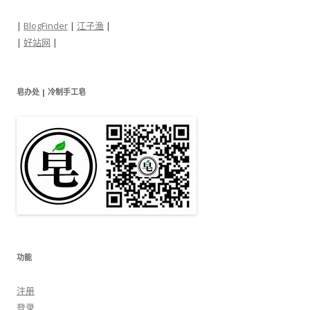
|
BlogFinder
|
江子渔
|
|
好站网
|
皂办处 | 冷制手工皂
功能
注册
登录