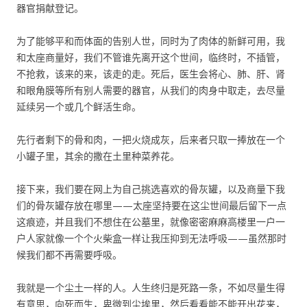
器官捐献登记。
为了能够平和而体面的告别人世，同时为了肉体的新鲜可用，我
和太座商量好，我们不管谁先离开这个世间，临终时，不插管，
不抢救，该来的来，该走的走。死后，医生会将心、肺、肝、肾
和眼角膜等所有别人需要的器官，从我们的肉身中取走，去尽量
延续另一个或几个鲜活生命。
先行者剩下的骨和肉，一把火烧成灰，后来者只取一捧放在一个
小罐子里，其余的撒在土里种菜养花。
接下来，我们要在网上为自己挑选喜欢的骨灰罐，以及商量下我
们的骨灰罐存放在哪里——太座坚持要在这尘世间最后留下一点
这痕迹，并且我们不想住在公墓里，就像密密麻麻高楼里一户一
户人家就像一个个火柴盒一样让我压抑到无法呼吸——虽然那时
候我们都不再需要呼吸。
我就是一个尘土一样的人。人生终归是死路一条，不如尽量生得
有意思，向死而生，卑微到尘埃里，然后看看能不能开出花来，