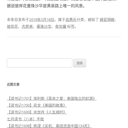
据说彼岸花曼珠沙华是黄泉路上唯一的风景。
本条目发布于
2019年3月18日
。属于
自愚乐
分类，被贴了
器官捐献
、
彼岸花
、
志愿者
、
曼珠沙华
、
骨灰罐
标签。
搜
索
：
近期文章
【读书记1701】埃利斯《革命之夏：美国独立的起源》
【读书记1700】房龙《美国的故事》
【读书记1699】余世存《人生顺时》
七月读书（八本）手账
【读书记1698】杨淏《关机：离线流浪中国134天》