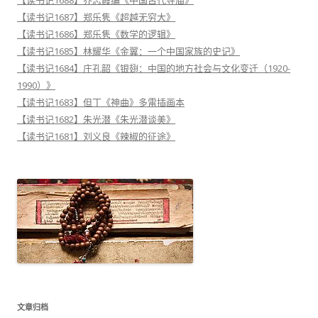
【读书记1687】郑乐隽《超越无穷大》
【读书记1686】郑乐隽《数学的逻辑》
【读书记1685】林耀华《金翼：一个中国家族的史记》
【读书记1684】庄孔韶《银翅：中国的地方社会与文化变迁（1920-
1990）》
【读书记1683】但丁《神曲》多雷插画本
【读书记1682】朱光潜《朱光潜谈美》
【读书记1681】刘义良《辣椒的征途》
文章归档