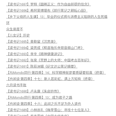
【读书记1697】罗翔《圆圈正义：作为自由前提的信念》
【读书记1696】希阿荣博堪布《前行笔记之耕耘心田》
【乡下父母的人生课】13：毕业的仪式感与消费主义陷阱的人生死循
环
众生易度不
【儿女记】历史
【读书记1695】奥勒留《沉思录》
【读书记1694】梁思成《蓟县独乐寺观音阁山门考》
【读书记1693】李辛《精神健康讲记》
【读书记1692】张泉《荒野上的大师：中国考古百年纪》
【读书记1691】陈荻洲辑《纪文达公笔记摘要》
【与Mondo同行·第四季】14：科学精神就是要质疑要较真（终章）
【也闲谈·第四季】十七：斯人若彩虹，遇上方知有（终章）
六月读书手账
【读书记1690】卢永康《朱启钤传》
【与Mondo同行·第四季】13：成为君子之路
【也闲谈·第四季】十六：此间之乐不足为外人道也
【读书记1689】小林尚礼《梅里雪山：寻找十七位友人》
【读书记1688】乔志霞编《中国古代寺庙》