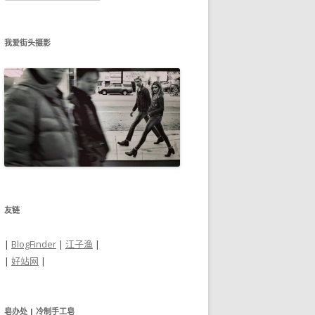
归
档
我爱街头摄影
友链
|
BlogFinder
|
江子渔
|
|
好站网
|
皂办处 | 冷制手工皂