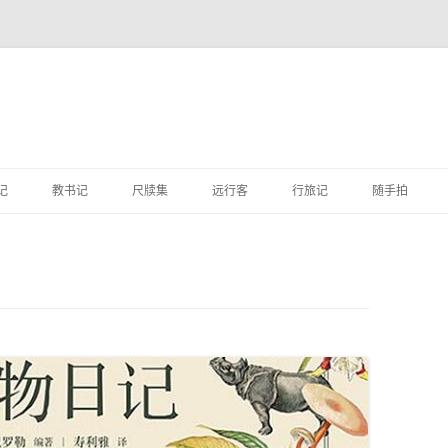
跳
至
记
教书记
尺牍集
远行客
行旅记
随手拍
正
文