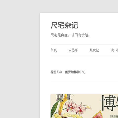
尺宅杂记
尺宅足自庇，寸田有余畦。
首页
自愚乐
儿女记
读书
标签归档：
戴罗勒博物日记