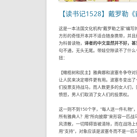
【读书记1528】戴罗勒
这是一本法国文化机构“戴罗勒之家”编
方形的奇怪开本并不适合随身携带，并且
为科普读物，
译者的中文显然并不好，甚
句不通，无头无尾。带娃空隙读不了什么
扭：
【橄榄树和民主】雅典娜和波塞冬争夺对
让人民来决定哪件更有用。波塞冬变出了
们投票支持战马，而人数更多的女人们，
愤怒，男人们取消了女人们的投票权。
这一则不到150个字，“每人送一件礼物
所有雅典人？用“所向披靡”来形容一匹
风溃散，一切障碍皆被清除，而在战场上
用“支持”，对象应该是波塞冬而不是一匹