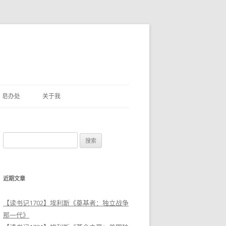
皂办处
关于我
搜
索
：
近期文章
【读书记1702】埃利斯《奠基者：独立战争
那一代》