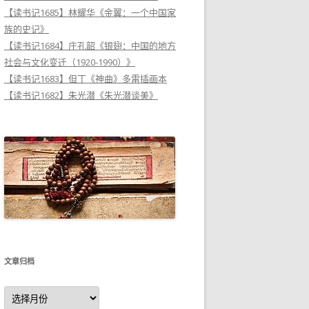
【读书记1685】林耀华《金翼：一个中国家
族的史记》
【读书记1684】庄孔韶《银翅：中国的地方
社会与文化变迁（1920-1990）》
【读书记1683】但丁《神曲》多雷插画本
【读书记1682】朱光潜《朱光潜谈美》
文章归档
文
章