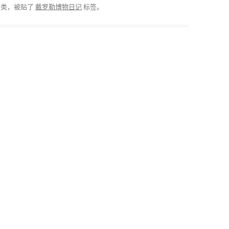
分类，被贴了
戴罗勒博物日记
标签。