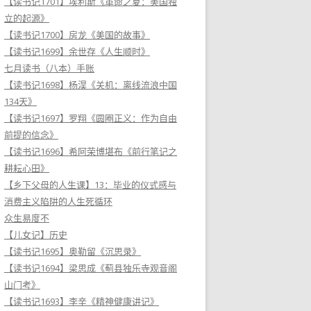
【读书记1701】埃利斯《革命之夏：美国独
立的起源》
【读书记1700】房龙《美国的故事》
【读书记1699】余世存《人生顺时》
七月读书（八本）手账
【读书记1698】杨淏《关机：离线流浪中国
134天》
【读书记1697】罗翔《圆圈正义：作为自由
前提的信念》
【读书记1696】希阿荣博堪布《前行笔记之
耕耘心田》
【乡下父母的人生课】13：毕业的仪式感与
消费主义陷阱的人生死循环
众生易度不
【儿女记】历史
【读书记1695】奥勒留《沉思录》
【读书记1694】梁思成《蓟县独乐寺观音阁
山门考》
【读书记1693】李辛《精神健康讲记》