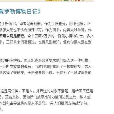
《戴罗勒博物日记》
写的手账历书，译者是寿利雅。作为手账也好，历书也罢，正
纸张太硬也不适合摊开书写。作为图书，内容太过单薄。作
至可以说是糟糕
，全书区区2万字的一则则小博物贴士，多文
书，正好拿来消遣翻过，也得几则新知，但病句读来是在别
雅典的庇护权。国王凯克洛普斯要求他们每人送一件礼物，
一匹所向披靡的战马，而雅典娜则拿出了一根橄榄枝。男人
则选择了橄榄枝，于是雅典娜当选。不过为了平息波塞冬的
”，这是两位神，不是人，并且送的对象不清楚，是给国王还是
战马，莫名其妙。因为所向披靡比喻力量所达到之处，敌人望
作战和主导战局的是人不是马。“男人们投票支持战马”句，
马。