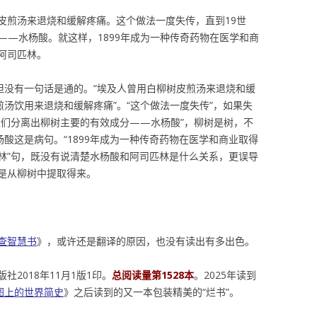
皮煎汤来退烧和缓解疼痛。这个做法一度失传，直到19世
——水杨酸。就这样，1899年成为一种传奇药物在医学和商
阿司匹林。
但没有一句话是通的。“埃及人曾用白柳树皮煎汤来退烧和缓
煎汤饮用来退烧和缓解疼痛”。“这个做法一度失传”，如果失
家们分离出柳树主要的有效成分——水杨酸”，柳树是树，不
杨酸这是病句。“1899年成为一种传奇药物在医学和商业取得
林”句，既没有说清楚水杨酸和阿司匹林是什么关系，更误导
是从柳树中提取得来。
查智慧书
》，或许还是翻译的原因，也没有读出有多出色。
2018年11月1版1印。
总阅读量第1528本
。2025年读到
图上的世界简史
》之后读到的又一本包装精美的“烂书”。