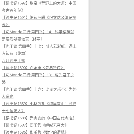
【读书记1692】张泉《荒野上的大师：中国
考古百年纪》
【读书记1691】陈荻洲辑《纪文达公笔记摘
要》
【与Mondo同行·第四季】14：科学精神就
是要质疑要较真（终章）
【也闲谈·第四季】十七：斯人若彩虹，遇上
方知有（终章）
六月读书手账
【读书记1690】卢永康《朱启钤传》
【与Mondo同行·第四季】13：成为君子之
路
【也闲谈·第四季】十六：此间之乐不足为外
人道也
【读书记1689】小林尚礼《梅里雪山：寻找
十七位友人》
【读书记1688】乔志霞编《中国古代寺庙》
【读书记1687】郑乐隽《超越无穷大》
【读书记1686】郑乐隽《数学的逻辑》