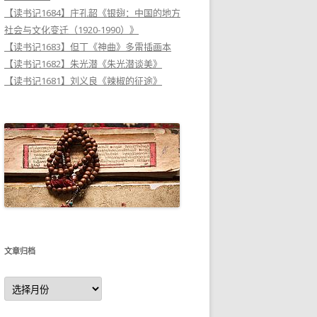
【读书记1684】庄孔韶《银翅：中国的地方
社会与文化变迁（1920-1990）》
【读书记1683】但丁《神曲》多雷插画本
【读书记1682】朱光潜《朱光潜谈美》
【读书记1681】刘义良《辣椒的征途》
文章归档
文
章
归
档