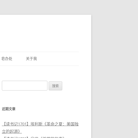
皂办处
关于我
搜
索
：
近期文章
【读书记1701】埃利斯《革命之夏：美国独
立的起源》