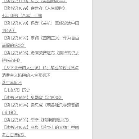
【读书记1700】房龙《美国的故事》
【读书记1699】余世存《人生顺时》
七月读书（八本）手账
【读书记1698】杨淏《关机：离线流浪中国
134天》
【读书记1697】罗翔《圆圈正义：作为自由
前提的信念》
【读书记1696】希阿荣博堪布《前行笔记之
耕耘心田》
【乡下父母的人生课】13：毕业的仪式感与
消费主义陷阱的人生死循环
众生易度不
【儿女记】历史
【读书记1695】奥勒留《沉思录》
【读书记1694】梁思成《蓟县独乐寺观音阁
山门考》
【读书记1693】李辛《精神健康讲记》
【读书记1692】张泉《荒野上的大师：中国
考古百年纪》