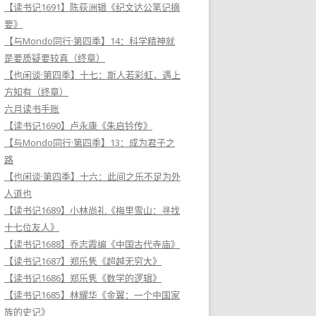
【读书记1691】陈荻洲辑《纪文达公笔记摘
要》
【与Mondo同行·第四季】14：科学精神就
是要质疑要较真（终章）
【也闲谈·第四季】十七：斯人若彩虹，遇上
方知有（终章）
六月读书手账
【读书记1690】卢永康《朱启钤传》
【与Mondo同行·第四季】13：成为君子之
路
【也闲谈·第四季】十六：此间之乐不足为外
人道也
【读书记1689】小林尚礼《梅里雪山：寻找
十七位友人》
【读书记1688】乔志霞编《中国古代寺庙》
【读书记1687】郑乐隽《超越无穷大》
【读书记1686】郑乐隽《数学的逻辑》
【读书记1685】林耀华《金翼：一个中国家
族的史记》