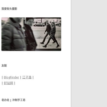
我爱街头摄影
友链
|
BlogFinder
|
江子渔
|
|
好站网
|
皂办处 | 冷制手工皂