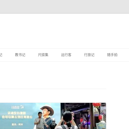
跳
至
记
教书记
尺牍集
远行客
行旅记
随手拍
正
文