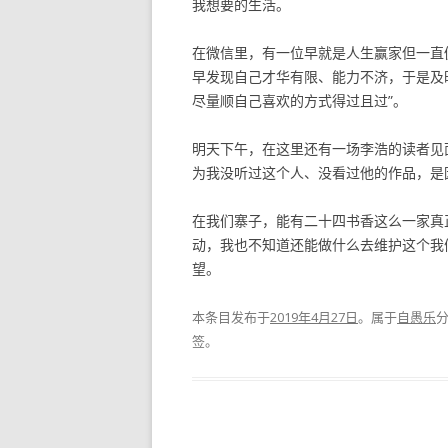
我想要的生活。
在微信里，有一位早就是人生赢家但一直仍
早发现自己才华有限、能力不济，于是及
尽量顺自己喜欢的方式得过且过”。
明天下午，在这里还有一场李浩的读者见
为我没听过这个人、没看过他的作品，是
在我们寨子，能有二十四书香这么一家真
动，我也不知道还能做什么去维护这个我
望。
本条目发布于
2019年4月27日
。属于
自愚乐
签。