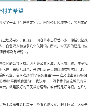
全村的希望
队买了一本《尘埃落定》后，回到公共区域座位，等阿来的
《尘埃落定》，到现在，内容基本忘得差不多，搜括记忆残
人、白色汉人和战争几个关键词。所以，今天买的还是《尘
但我都没有听说过。
在街区的公共区域。因为是公共区域，大人喊小孩、孩子找
的人停下来听几耳朵、旁边的店铺自顾自动次打次自己的
联系的老友。我喜欢这样的“街头民主”——谁又比谁更有权拥
阳初和“平民教育运动”，我认为二十四书香书店这种具有公
售会，就是狠好的平民教育运动，或者说是好得狠，也许讲
后挎上装着书菜的袋子，牵着老婆和女儿的手回家。这就是