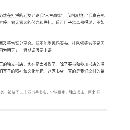
然在打拼的老友评论我“人生赢家”。我回复她，“我赢在尽
时停止做无意义的努力和挣扎，反正日子怎么都得过，不如
面及签售暨分享会。我不能到现场买书、排队领签名不是因
因为明天五一假期调假要上课。
正的独立书店，实在是太难得了，除了买书和参加书店的活
们寨子的精神和文化地标。这家书店，真的是我们全村的希
分类，被贴了
二十四书香书店
、
尘埃落定
、
独立书店
、
阿来
标