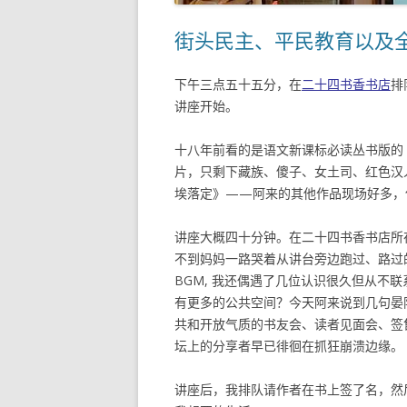
街头民主、平民教育以及
下午三点五十五分，在
二十四书香书店
排
讲座开始。
十八年前看的是语文新课标必读丛书版的
片，只剩下藏族、傻子、女土司、红色汉
埃落定》——阿来的其他作品现场好多，
讲座大概四十分钟。在二十四书香书店所
不到妈妈一路哭着从讲台旁边跑过、路过
BGM, 我还偶遇了几位认识很久但从不
有更多的公共空间？今天阿来说到几句晏
共和开放气质的书友会、读者见面会、签
坛上的分享者早已徘徊在抓狂崩溃边缘。
讲座后，我排队请作者在书上签了名，然