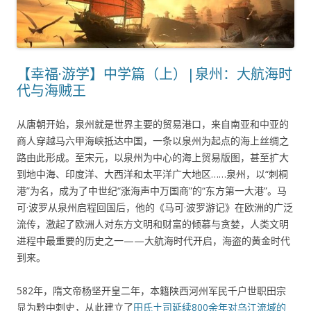
【幸福·游学】中学篇（上）|泉州：大航海时
代与海贼王
从唐朝开始，泉州就是世界主要的贸易港口，来自南亚和中亚的
商人穿越马六甲海峡抵达中国，一条以泉州为起点的海上丝绸之
路由此形成。至宋元，以泉州为中心的海上贸易版图，甚至扩大
到地中海、印度洋、大西洋和太平洋广大地区……泉州，以“刺桐
港”为名，成为了中世纪“涨海声中万国商”的“东方第一大港”。马
可·波罗从泉州启程回国后，他的《马可·波罗游记》在欧洲的广泛
流传，激起了欧洲人对东方文明和财富的倾慕与贪婪，人类文明
进程中最重要的历史之一——大航海时代开启，海盗的黄金时代
到来。
582年，隋文帝杨坚开皇二年，本籍陕西河州军民千户世职田宗
显为黔中刺史，从此建立了
田氏土司延续800余年对乌江流域的