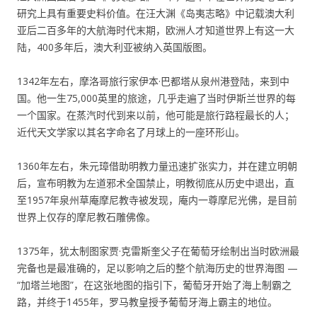
研究上具有重要史料价值。在汪大渊《岛夷志略》中记载澳大利
亚后二百多年的大航海时代末期，欧洲人才知道世界上有这一大
陆，400多年后，澳大利亚被纳入英国版图。
1342年左右，摩洛哥旅行家伊本·巴都塔从泉州港登陆，来到中
国。他一生75,000英里的旅途，几乎走遍了当时伊斯兰世界的每
一个国家。在蒸汽时代到来以前，他可能是旅行路程最长的人；
近代天文学家以其名字命名了月球上的一座环形山。
1360年左右，朱元璋借助明教力量迅速扩张实力，并在建立明朝
后，宣布明教为左道邪术全国禁止，明教彻底从历史中退出，直
至1957年泉州草庵摩尼教寺被发现，庵内一尊摩尼光佛，是目前
世界上仅存的摩尼教石雕佛像。
1375年，犹太制图家贾·克雷斯奎父子在葡萄牙绘制出当时欧洲最
完备也是最准确的，足以影响之后的整个航海历史的世界海图 —
“加塔兰地图”，在这张地图的指引下，葡萄牙开始了海上制霸之
路，并终于1455年，罗马教皇授予葡萄牙海上霸主的地位。