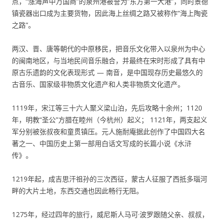
点，“涨海声中万国商”的泉州港被誉为”东方第一大港”，同时景德
镇瓷器出口成为主要货物，因此海上丝绸之路又被称作“海上陶瓷
之路”。
两汉、晋、唐等朝代的中原移民，把音乐文化带入以泉州为中心
的闽南地区，与当地民间音乐融合，并最终在宋时形成了具有中
原古乐遗韵的文化表现形式 — 南音，是中国现存历史最悠久的
古音乐、国家级非物质文化遗产和人类非物质文化遗产。
1119年，宋江等三十六人聚义梁山泊，先后攻略十余州；1120
年，明教“圣公”方腊在睦州（今杭州）起义； 1121年，两支起义
军分别被张叔夜和童贯镇压。元人施耐庵据此创作了中国四大名
著之一、中国历史上第一部用白话文写成的长篇小说《水浒
传》。
1219年起，成吉思汗祖孙的三次西征，蒙古人征服了西抵多瑙河
畔的大片土地，东西交通也因此畅行无阻。
1275年，经过四年的旅行，威尼斯人马可·波罗跟随父亲、叔叔，