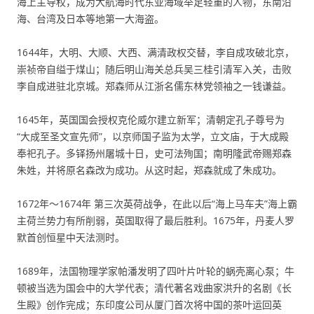
海上主导权，成为大航海时代东亚海域举足轻重的人物，东南沿
海、台湾及日本等地第一大海盗。
1644年，大明、大顺、大西、满清政权交替，李自成攻破北京，
崇祯帝自缢于煤山；随后明山海关总兵吴三桂引清军入关，击败
李自成进驻北京城。郑森师从江浙名儒东林党领袖之一钱谦益。
1645年，英国国会授权克伦威尔建立新军；清朝定孔子尊号为
“大成至圣文宣先师”，以京师国子监为太学，立文庙，于大成殿
奉祀孔子。多铎扬州屠城十日，史可法殉国；南明隆武帝赐郑森
朱姓，并将原名森改为成功。从这时起，郑森就成了朱成功。
1672年～1674年 第三次英荷战争，在此以后“海上马车夫”海上霸
主荷兰势力有所削弱，英国取得了最后胜利。1675年，丹麦人罗
默首创恒星中天法测时。
1689年，法国物理学家帕潘发明了四叶片叶轮的蜗壳离心泵；牛
顿被当选为国会中的大学代表；清代著名戏曲家洪升的名剧《长
生殿》创作完成；东印度公司从厦门首次将中国的茶叶运回英