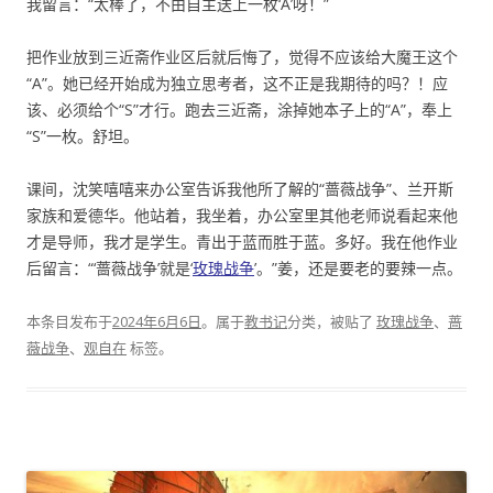
我留言：“太棒了，不由自主送上一枚‘A’呀！”
把作业放到三近斋作业区后就后悔了，觉得不应该给大魔王这个
“A”。她已经开始成为独立思考者，这不正是我期待的吗？！应
该、必须给个“S”才行。跑去三近斋，涂掉她本子上的“A”，奉上
“S”一枚。舒坦。
课间，沈笑嘻嘻来办公室告诉我他所了解的“蔷薇战争”、兰开斯
家族和爱德华。他站着，我坐着，办公室里其他老师说看起来他
才是导师，我才是学生。青出于蓝而胜于蓝。多好。我在他作业
后留言：“‘蔷薇战争’就是‘
玫瑰战争
’。”姜，还是要老的要辣一点。
本条目发布于
2024年6月6日
。属于
教书记
分类，被贴了
玫瑰战争
、
蔷
薇战争
、
观自在
标签。