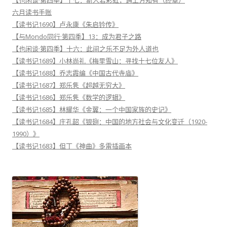
六月读书手账
【读书记1690】卢永康《朱启钤传》
【与Mondo同行·第四季】13：成为君子之路
【也闲谈·第四季】十六：此间之乐不足为外人道也
【读书记1689】小林尚礼《梅里雪山：寻找十七位友人》
【读书记1688】乔志霞编《中国古代寺庙》
【读书记1687】郑乐隽《超越无穷大》
【读书记1686】郑乐隽《数学的逻辑》
【读书记1685】林耀华《金翼：一个中国家族的史记》
【读书记1684】庄孔韶《银翅：中国的地方社会与文化变迁（1920-
1990）》
【读书记1683】但丁《神曲》多雷插画本