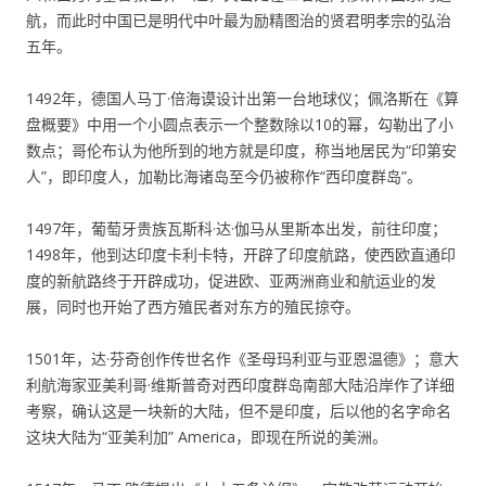
航，而此时中国已是明代中叶最为励精图治的贤君明孝宗的弘治
五年。
1492年，德国人马丁·倍海谟设计出第一台地球仪；佩洛斯在《算
盘概要》中用一个小圆点表示一个整数除以10的幂，勾勒出了小
数点；哥伦布认为他所到的地方就是印度，称当地居民为“印第安
人”，即印度人，加勒比海诸岛至今仍被称作“西印度群岛”。
1497年，葡萄牙贵族瓦斯科·达·伽马从里斯本出发，前往印度；
1498年，他到达印度卡利卡特，开辟了印度航路，使西欧直通印
度的新航路终于开辟成功，促进欧、亚两洲商业和航运业的发
展，同时也开始了西方殖民者对东方的殖民掠夺。
1501年，达·芬奇创作传世名作《圣母玛利亚与亚恩温德》；意大
利航海家亚美利哥·维斯普奇对西印度群岛南部大陆沿岸作了详细
考察，确认这是一块新的大陆，但不是印度，后以他的名字命名
这块大陆为“亚美利加” America，即现在所说的美洲。