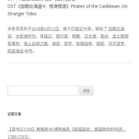
OST《加勒比海盗4：惊涛怪浪》Pirates of the Caribbean: On
Stranger Tides
本条目发布于
2018年5月12日
。属于
行旅记
分类，被贴了
加勒比海
盗
、
大航海时代
、
寻城记
、
旅行家
、
明教
、
汪大渊
、
泉州
、
波士顿倾
茶事件
、
海上丝绸之路
、
海盗
、
游学
、
玫瑰战争
、
郑和
、
马可波罗
、
鸣梁海战
标签。
搜
索
：
近期文章
【读书记1703】弗格斯·M.博德维奇《首届国会：美国政府的创造，
1789-1791》