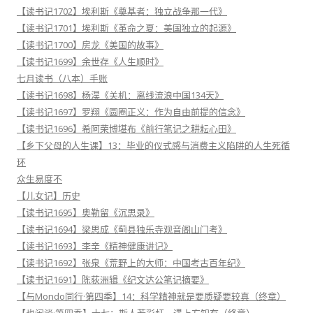
【读书记1702】埃利斯《奠基者：独立战争那一代》
【读书记1701】埃利斯《革命之夏：美国独立的起源》
【读书记1700】房龙《美国的故事》
【读书记1699】余世存《人生顺时》
七月读书（八本）手账
【读书记1698】杨淏《关机：离线流浪中国134天》
【读书记1697】罗翔《圆圈正义：作为自由前提的信念》
【读书记1696】希阿荣博堪布《前行笔记之耕耘心田》
【乡下父母的人生课】13：毕业的仪式感与消费主义陷阱的人生死循
环
众生易度不
【儿女记】历史
【读书记1695】奥勒留《沉思录》
【读书记1694】梁思成《蓟县独乐寺观音阁山门考》
【读书记1693】李辛《精神健康讲记》
【读书记1692】张泉《荒野上的大师：中国考古百年纪》
【读书记1691】陈荻洲辑《纪文达公笔记摘要》
【与Mondo同行·第四季】14：科学精神就是要质疑要较真（终章）
【也闲谈·第四季】十七：斯人若彩虹，遇上方知有（终章）