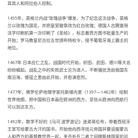
耳其人和阿拉伯人控制。
1455年，英格兰内战“玫瑰战争”爆发，为了纪念这次战争，英格
兰以玫瑰为国花，并把皇室徽章改为红白玫瑰；德国人古腾堡用
活字印刷机第一次印刷了《圣经》，标志着西方图书批量生产的
开始；罗马教皇尼古拉五世颁布特权令，授予葡萄牙海上霸主的
地位。
1467年 日本应仁之乱，战国时代开始，织田、武田、德川等大名
纷纷崛起。战乱之中的失败武士沦为浪人，不断骚扰洗劫我国东
南沿海，倭寇之患由此开始，并愈演愈烈。
1477年，佛罗伦萨地理学家托斯堪内里（1397—1482年）绘制
世界地图，把中国和日本画在欧洲的西方，坚信从欧洲向西航行
可以到达东方。
1492年，数学不好的《马可.波罗游记》迷弟哥伦布，带着西班牙
王室写给蒙古大汗的国书，开始他向西寻找元帝国并要说服蒙古
人和西方的基督教世界一起，夹击处在二者之间穆斯林国家的远