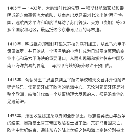
1405年 — 1433年，大航海时代的先驱 — 穆斯林航海家郑和奉
明成祖之命率领庞大船队，从南京出发经福州七次出使“西洋”各
国，远航西太平洋和印度洋拜访了苏门答腊、天方（麦加）等30
多个国家和地区，最远抵达今东非肯尼亚的马林迪。
1410年，明成祖命郑和封拜里米苏拉为满喇加王，从此马六甲不
隶属暹罗，并开始从一个沼泽地的小渔村成为日渐富庶繁荣的商
业中心和马六甲海峡的重要港口，从而实现郑和掌控往来中国及
南亚海洋贸易的要道 — 马六甲海峡的海外政治干预目的。
1415年，葡萄牙王子恩里克创立了航海学校和天文台并开设船坞
建造船只，使葡萄牙成了欧洲的航海中心。无论对葡萄牙还是对
整个欧洲，航海时代每一个从事地理大发现的人，都是沿着他的
足迹前进。
1453年，法国收复除加莱以外的全部领土，标志着英法百年战争
的结束；奥斯曼土耳其帝国攻陷君士坦丁堡，东罗马帝国灭亡，
欧洲中世纪结束，通往东方的陆上丝绸之路和海上商路分别被土