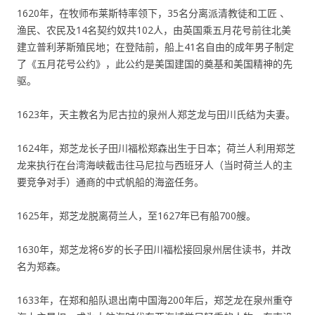
1620年，在牧师布莱斯特率领下，35名分离派清教徒和工匠 、
渔民、农民及14名契约奴共102人，由英国乘五月花号前往北美
建立普利茅斯殖民地；在登陆前，船上41名自由的成年男子制定
了《五月花号公约》，此公约是美国建国的奠基和美国精神的先
驱。
1623年，天主教名为尼古拉的泉州人郑芝龙与田川氏结为夫妻。
1624年，郑芝龙长子田川福松郑森出生于日本；荷兰人利用郑芝
龙来执行在台湾海峡截击往马尼拉与西班牙人（当时荷兰人的主
要竞争对手）通商的中式帆船的海盗任务。
1625年，郑芝龙脱离荷兰人，至1627年已有船700艘。
1630年，郑芝龙将6岁的长子田川福松接回泉州居住读书，并改
名为郑森。
1633年，在郑和船队退出南中国海200年后，郑芝龙在泉州重夺