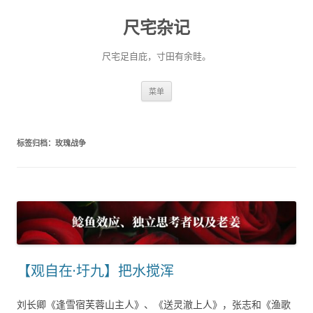
尺宅杂记
尺宅足自庇，寸田有余畦。
跳
菜单
至
正
文
标签归档：
玫瑰战争
【观自在·圩九】把水搅浑
刘长卿《逢雪宿芙蓉山主人》、《送灵澈上人》，张志和《渔歌