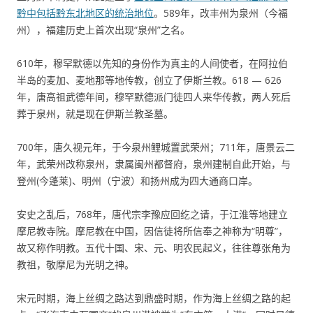
黔中包括黔东北地区的统治地位
。589年，改丰州为泉州（今福
州），福建历史上首次出现“泉州”之名。
610年，穆罕默德以先知的身份作为真主的人间使者，在阿拉伯
半岛的麦加、麦地那等地传教，创立了伊斯兰教。618 — 626
年，唐高祖武德年间，穆罕默德派门徒四人来华传教，两人死后
葬于泉州，就是现在伊斯兰教圣墓。
700年，唐久视元年，于今泉州鲤城置武荣州；711年，唐景云二
年，武荣州改称泉州，隶属闽州都督府，泉州建制自此开始，与
登州(今蓬莱)、明州（宁波）和扬州成为四大通商口岸。
安史之乱后，768年，唐代宗李豫应回纥之请，于江淮等地建立
摩尼教寺院。摩尼教在中国，因信徒将所信奉之神称为“明尊”，
故又称作明教。五代十国、宋、元、明农民起义，往往尊张角为
教祖，敬摩尼为光明之神。
宋元时期，海上丝绸之路达到鼎盛时期，作为海上丝绸之路的起