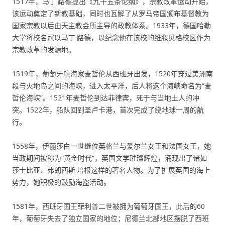
1517年，马丁·路德提出《九十五条论纲》，宗教改革运动开始，
该运动奠定了新教基础，同时也瓦解了从罗马帝国颁布基督教为
国家宗教以后由天主教会所主导的政教体系。1933年，德国哈勒
大学将校名冠以马丁·路德，以纪念他在该校的维滕贝格校区作为
宗教改革的发源地。
1519年，葡萄牙航海家麦哲伦从西班牙出发，1520年穿过美洲南
段与火地岛之间的海峡，进入太平洋，后人将这个海峡命名为“麦
哲伦海峡”。1521年麦哲伦到达菲律宾，死于与当地土人的冲
突。1522年，船队回到圣卢卡港，首次完成了绕地球一周的航
行。
1558年，伊丽莎白一世继位英格兰与爱尔兰女王和法国女王，她
当政期间被称为“黄金时代”，英国文学璀璨辉煌，涌现出了诸如
莎士比亚、弗朗西斯·培根这样的著名人物。为了扩展英国的海上
势力，她积极的鼓励海盗活动。
1581年，西班牙国王菲利普二世被拥为葡萄牙国王，此后的60
年，葡萄牙失去了独立国家的地位；尼德兰北部地区摆脱了西班