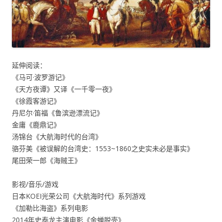
延伸阅读：
《马可·波罗游记》
《天方夜谭》又译《一千零一夜》
《徐霞客游记》
丹尼尔·笛福《鲁滨逊漂流记》
金庸《鹿鼎记》
汤锦台《大航海时代的台湾》
骆芬美《被误解的台湾史：1553~1860之史实未必是事实》
尾田荣一郎《海贼王》
影视/音乐/游戏
日本KOEI光荣公司《大航海时代》系列游戏
《加勒比海盗》系列电影
2014年史泰龙主演电影《金蝉脱壳》