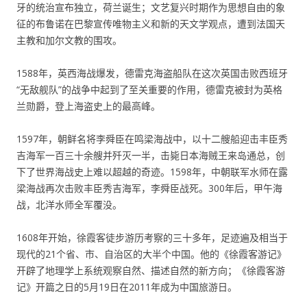
牙的统治宣布独立，荷兰诞生；文艺复兴时期作为思想自由的象
征的布鲁诺在巴黎宣传唯物主义和新的天文学观点，遭到法国天
主教和加尔文教的围攻。
1588年，英西海战爆发，德雷克海盗船队在这次英国击败西班牙
“无敌舰队”的战争中起到了至关重要的作用，德雷克被封为英格
兰勋爵，登上海盗史上的最高峰。
1597年，朝鲜名将李舜臣在鸣梁海战中，以十二艘船迎击丰臣秀
吉海军一百三十余艘并歼灭一半，击毙日本海贼王来岛通总，创
下了世界海战史上难以超越的奇迹。1598年，中朝联军水师在露
梁海战再次击败丰臣秀吉海军，李舜臣战死。300年后，甲午海
战，北洋水师全军覆没。
1608年开始，徐霞客徒步游历考察的三十多年，足迹遍及相当于
现代的21个省、市、自治区的大半个中国。他的《徐霞客游记》
开辟了地理学上系统观察自然、描述自然的新方向；《徐霞客游
记》开篇之日的5月19日在2011年成为中国旅游日。