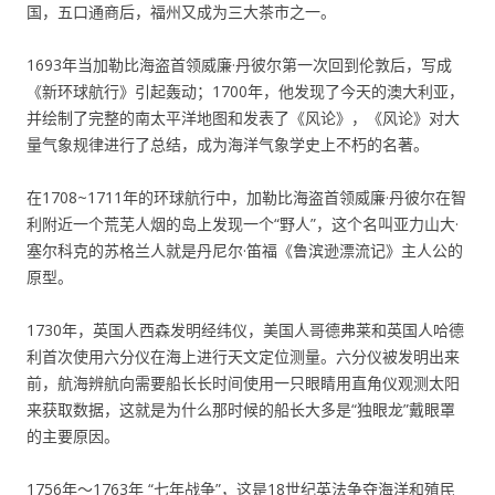
国，五口通商后，福州又成为三大茶市之一。
1693年当加勒比海盗首领威廉·丹彼尔第一次回到伦敦后，写成
《新环球航行》引起轰动；1700年，他发现了今天的澳大利亚，
并绘制了完整的南太平洋地图和发表了《风论》，《风论》对大
量气象规律进行了总结，成为海洋气象学史上不朽的名著。
在1708~1711年的环球航行中，加勒比海盗首领威廉·丹彼尔在智
利附近一个荒芜人烟的岛上发现一个“野人”，这个名叫亚力山大·
塞尔科克的苏格兰人就是丹尼尔·笛福《鲁滨逊漂流记》主人公的
原型。
1730年，英国人西森发明经纬仪，美国人哥德弗莱和英国人哈德
利首次使用六分仪在海上进行天文定位测量。六分仪被发明出来
前，航海辨航向需要船长长时间使用一只眼睛用直角仪观测太阳
来获取数据，这就是为什么那时候的船长大多是“独眼龙”戴眼罩
的主要原因。
1756年～1763年 “七年战争”，这是18世纪英法争夺海洋和殖民