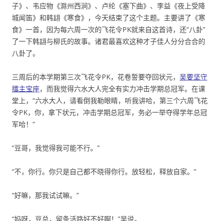
子》、韦应物《滁州西涧》、卢纶《塞下曲》、李益《夜上受降
城闻笛》和韩翃《寒食》，今天结束了这个主题。主要讲了《寒
食》一首，因为每六周一次的飞花令PK就来自这首诗，还“八卦”
了一下韩翃与柳氏的故事。诸君最喜欢这种才子佳人分分合合的
八卦了。
三周后的本学期第三次飞花令PK，花卷誓要夺回状元，
吴要坚守
擂主宝座
，而我觉得六水大人完全有实力冲击学期总冠军。在课
堂上，“六水大人，请看倒我勒眼睛，听我讲哈，第三个六周飞花
令PK，你，拿下状元，冲击学期总冠军，务必一举夺得学年总冠
军哈！”
“豆哥，我觉得我可能不行。”
“不，你行。你只是自己都不晓得你行。放轻松，释放自家。”
“好嘛，那我试试嘛。”
“妈呀，豆总，留条活路好不好啊！”吴说。