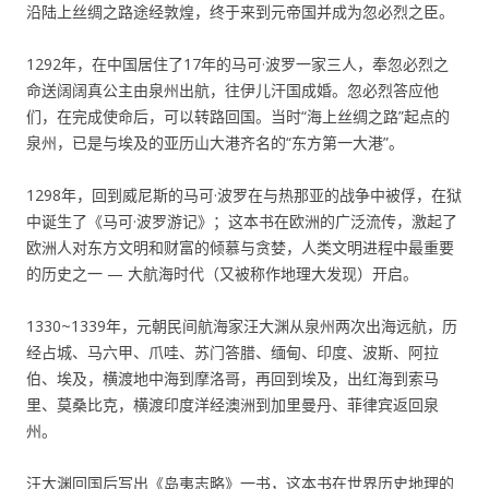
沿陆上丝绸之路途经敦煌，终于来到元帝国并成为忽必烈之臣。
1292年，在中国居住了17年的马可·波罗一家三人，奉忽必烈之
命送阔阔真公主由泉州出航，往伊儿汗国成婚。忽必烈答应他
们，在完成使命后，可以转路回国。当时“海上丝绸之路”起点的
泉州，已是与埃及的亚历山大港齐名的“东方第一大港”。
1298年，回到威尼斯的马可·波罗在与热那亚的战争中被俘，在狱
中诞生了《马可·波罗游记》；这本书在欧洲的广泛流传，激起了
欧洲人对东方文明和财富的倾慕与贪婪，人类文明进程中最重要
的历史之一 — 大航海时代（又被称作地理大发现）开启。
1330~1339年，元朝民间航海家汪大渊从泉州两次出海远航，历
经占城、马六甲、爪哇、苏门答腊、缅甸、印度、波斯、阿拉
伯、埃及，横渡地中海到摩洛哥，再回到埃及，出红海到索马
里、莫桑比克，横渡印度洋经澳洲到加里曼丹、菲律宾返回泉
州。
汪大渊回国后写出《岛夷志略》一书，这本书在世界历史地理的