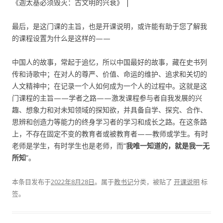
《迦太基必须毁灭：古文明的兴衰》 |
最后，是这门课的主旨，也是开课说明，或许能有助于您了解我
的课程设置为什么是这样的——
中国人的故事，常起于追忆，所以中国最好的故事，藏在史书列
传和诗歌中；在对人的尊严、价值、命运的维护、追求和关切的
人文精神中；在记录一个人如何成为一个人的过程中。这就是这
门课程的主旨——学者之路——激发课程参与者自我发展的兴
趣、想象力和对未知领域的探知欲，并具备自学、探究、合作、
思辨和创造力等能力的终身学习者的学习和成长之路。在这条路
上，不存在固定不变的教育者或被教育者——教师或学生。有时
老师是学生，有时学生也是老师，而“
我唯一知道的，就是我一无
所知
”。
本条目发布于
2022年8月28日
。属于
教书记
分类，被贴了
开课说明
标
签。