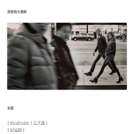
我爱街头摄影
友链
|
BlogFinder
|
江子渔
|
|
好站网
|