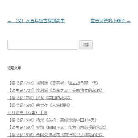
文
←
（又）从五年级古撑到高中
堂吉诃德的小辫子
→
章
导
搜
航
索
：
近期文章
【读书记1702】埃利斯《奠基者：独立战争那一代》
【读书记1701】埃利斯《革命之夏：美国独立的起源》
【读书记1700】房龙《美国的故事》
【读书记1699】余世存《人生顺时》
七月读书（八本）手账
【读书记1698】杨淏《关机：离线流浪中国134天》
【读书记1697】罗翔《圆圈正义：作为自由前提的信念》
【读书记1696】希阿荣博堪布《前行笔记之耕耘心田》