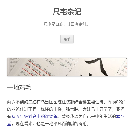
尺宅杂记
尺宅足自庇，寸田有余畦。
跳
菜单
至
正
文
一地鸡毛
两岁不到的二娃在乌当区医院住院部综合楼五楼住院，昨晚82岁
的老爸住进了同一栋楼的十楼，肺气肿。大娃马上开学了，我还
有
从五年级到高中的课要备
。曾经我以为自己是中年生活的
幸存
者
，现在看来，也是一地平凡而油腻的鸡毛。