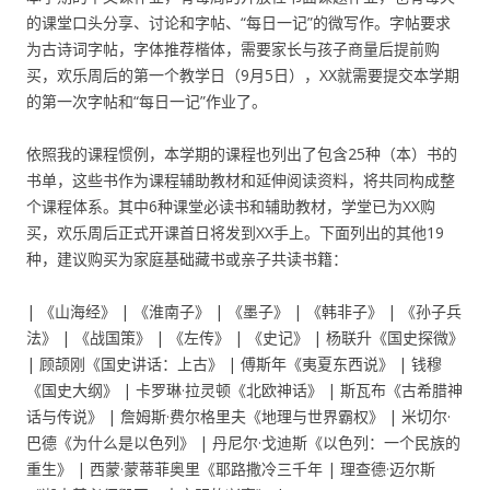
的课堂口头分享、讨论和字帖、“每日一记”的微写作。字帖要求
为古诗词字帖，字体推荐楷体，需要家长与孩子商量后提前购
买，欢乐周后的第一个教学日（9月5日），XX就需要提交本学期
的第一次字帖和“每日一记”作业了。
依照我的课程惯例，本学期的课程也列出了包含25种（本）书的
书单，这些书作为课程辅助教材和延伸阅读资料，将共同构成整
个课程体系。其中6种课堂必读书和辅助教材，学堂已为XX购
买，欢乐周后正式开课首日将发到XX手上。下面列出的其他19
种，建议购买为家庭基础藏书或亲子共读书籍：
| 《山海经》 | 《淮南子》 | 《墨子》 | 《韩非子》 | 《孙子兵
法》 | 《战国策》 | 《左传》 | 《史记》 | 杨联升《国史探微》
| 顾颉刚《国史讲话：上古》 | 傅斯年《夷夏东西说》 | 钱穆
《国史大纲》 | 卡罗琳·拉灵顿《北欧神话》 | 斯瓦布《古希腊神
话与传说》 | 詹姆斯·费尔格里夫《地理与世界霸权》 | 米切尔·
巴德《为什么是以色列》 | 丹尼尔·戈迪斯《以色列：一个民族的
重生》 | 西蒙·蒙蒂菲奥里《耶路撒冷三千年 | 理查德·迈尔斯