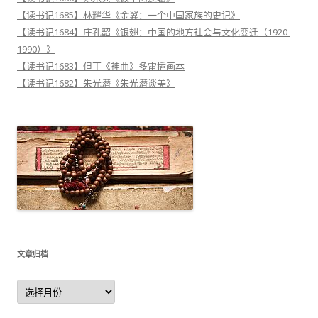
【读书记1685】林耀华《金翼：一个中国家族的史记》
【读书记1684】庄孔韶《银翅：中国的地方社会与文化变迁（1920-
1990）》
【读书记1683】但丁《神曲》多雷插画本
【读书记1682】朱光潜《朱光潜谈美》
文章归档
文
章
归
档