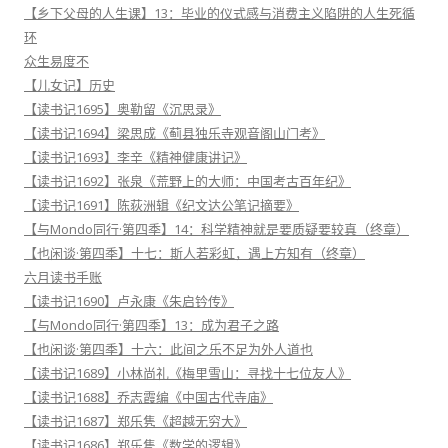
【乡下父母的人生课】13：毕业的仪式感与消费主义陷阱的人生死循
环
众生易度不
【儿女记】历史
【读书记1695】奥勒留《沉思录》
【读书记1694】梁思成《蓟县独乐寺观音阁山门考》
【读书记1693】李辛《精神健康讲记》
【读书记1692】张泉《荒野上的大师：中国考古百年纪》
【读书记1691】陈荻洲辑《纪文达公笔记摘要》
【与Mondo同行·第四季】14：科学精神就是要质疑要较真（终章）
【也闲谈·第四季】十七：斯人若彩虹，遇上方知有（终章）
六月读书手账
【读书记1690】卢永康《朱启钤传》
【与Mondo同行·第四季】13：成为君子之路
【也闲谈·第四季】十六：此间之乐不足为外人道也
【读书记1689】小林尚礼《梅里雪山：寻找十七位友人》
【读书记1688】乔志霞编《中国古代寺庙》
【读书记1687】郑乐隽《超越无穷大》
【读书记1686】郑乐隽《数学的逻辑》