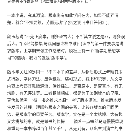
真美善本”(魏绍昌《<孽海花>的两种版本》)。”
一本小说，究其源流、版本尚有如此学问在内，如果不能弄清
楚，就会“不知要领，劳而无功”了(张之洞《书目答问》)。
段玉裁说:“不先正底本，则多诬古人；不断其立说之是非，则多误
后人。”(《经韵楼集·与诸同志论校书难》)读书的第一件要事是讲
求版本。上学期末做工作总结时，模板上有一个“新学期最想学
习”的选项，我填的就是“版本学”。
版本学关注的是同一书不同本子的差异：从物质形式上考察其版
式行款、字体刀法、墨色纸张、装帧形式、藏书印记等；从文字
内容上考察其雕版源流、传抄经过、是否原本、是否真本、有无
增删、有无评注等。二者相辅相成，都是为了鉴别版本的早晚、
真伪和优劣。“得一书必推求本原”，考订版本源流，推究版本发
生发展的过程，理顺各版本之间的关系，比较各版本的异同优
劣，是版本学的重要任务。版本学，实在是一个太枯燥、太有趣
又太挑战的事，就是做书的侦探——循着一点蛛丝马迹慢慢重现
和重现一本书跨越百年甚至千年，从无到有，从出生到消亡的书