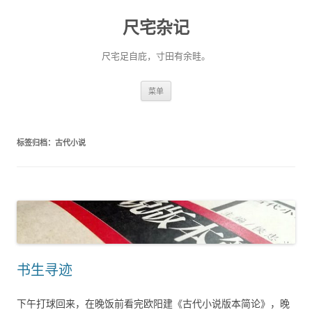
尺宅杂记
尺宅足自庇，寸田有余畦。
跳
菜单
至
正
文
标签归档：
古代小说
书生寻迹
下午打球回来，在晚饭前看完欧阳建《古代小说版本简论》，晚