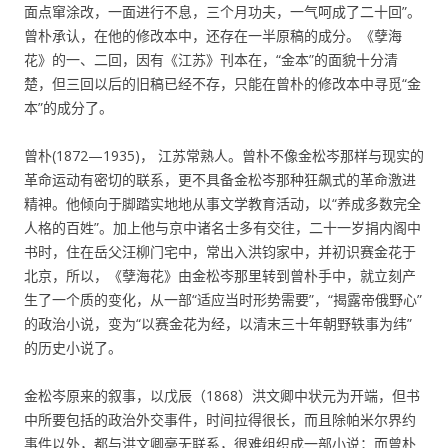
面点窜涂改，一面进行不息，三个月功夫，一气呵成了二十回”。
曾朴承认，在他的修改本中，还存在一半原稿的成分。《孽海
花》的一、二回，因有《江苏》刊本在，“金本”的面貌十分清
楚，但三回以后的旧稿已经不存，只能在曾朴的修改本中寻觅“金
本”的成分了。
曾朴(1872—1935)， 江苏常熟人。曾朴不像金松岑那样与现实的
革命运动有密切的联系，更不具备金松岑那种狂飙式的革命激进
精神。他倾向于脚踏实地地从事文学教育活动，以“养成多数完全
人格的百姓”。加上他与京中诸名士多有交往，二十一岁捐内阁中
书时，住在岳父汪柳门宅中，常出入洪钧家中，并初识赛金花于
北京，所以，《孽海花》由金松岑那里转到曾朴手中，就立刻产
生了一个质的变化，从一部“适应当时形势需要”，“揭露帝俄野心”
的政治小说，变为“以赛金花为经，以清末三十年朝野轶事为纬”
的历史小说了。
金松岑原来的叙事，以戊辰（1868）洪文卿中状元为开端，但书
中所要包括的政治外交事件，时间拉得很长，而且除帕米尔界约
事件以外，都与洪文卿毫无联系，很难组织成一部小说；而曾朴