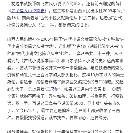
上枕边书就换谭帆《古代小说评点简论》。还有前天翻完的苗壮
《
才子佳人小说简史
》，这三本都是山西人民出版社2005年6月1
版1印，前两者是“古代小说文献简论从书”之二种，后者是“古代
小说分类简史从书”之一种，都是淘来的旧书。
山西人民出版社在2005年除了“古代小说文献简论从书”五种和“古
代小说分类简史从书”六种，还出版了“古代小说断代简史从书”五
种和“古代小说文化简论从书”七种，四套从书共二十三种。从已
看完的《古代小说版本简论》和《才子佳人小说简史》这两本来
看，四套从书都值得收齐来一本一本慢慢读。与卷帙浩迭的查阅
资料和动辄几十上百万字的大部头相比，这样10万字以内的简史
简论，更适合一般读者粗略了解这些又偏又冷的专门领域。又起
心动念了。头上悬着“
三尺剑
”，如果这三月内食言买书，《郑珍
全集》就抱不回来了。浮生如茶，破执如莲，戒急用忍，行稳致
远，忍一手。再说这四套书虽说印量5000，但出版年头有点久
了，至今已15年，最主要还是偏冷，连豆瓣上都只收录了三两
种。要慢慢找慢慢遇，读书找书，要靠耐心，还要缘分。
缘分这种事，就像听说过几十年但从来没去读过的一本书，在短