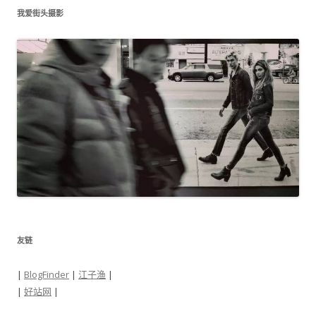
我爱街头摄影
友链
|
BlogFinder
|
江子渔
|
|
好站网
|