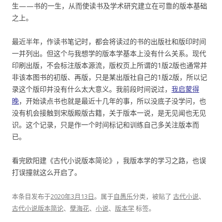
生——书的一生，从而使读书及学术研究建立在可靠的版本基础
之上。
最近半年，作读书笔记时，都会将读过的书的出版社和版印时间
一并列出。但这个与我想学的版本学基本上没有什么关系。现代
印刷出版，不会标注版本源流，版权页上所谓的1版2版也通常并
非该本图书的初版、再版，只是某出版社自己的1版2版，所以记
录这个版印并没有什么太大意义。我前段时间说过，
我启蒙得
晚
，开始读点书也就是最近十几年的事，所以没底子没学问，也
没有机会接触到宋版殿版古籍，关于版本一说，是无见闻也无见
识。这个记录，只是作一个时间标记和训练自己多关注版本而
已。
看完欧阳建《古代小说版本简论》，我版本学的学习之路，也误
打误撞就这么开启了。
本条目发布于
2020年3月13日
。属于
自愚乐
分类，被贴了
古代小说
、
古代小说版本简论
、
孽海花
、
小说
、
版本学
标签。