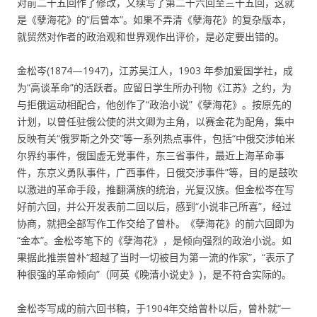
对前二十五回作了修改，又续写了第二十六回至三十五回，这就
是《孽海花》的“后曾本”。如果不弄清《孽海花》的复杂版本，
就贸然对作者的政治观和世界观作出评价，是必定要出错的。
金松岑(1874—1947)，江苏吴江人，1903 年参加爱国学社，成
为“高谈革命”的活跃者。应留日学生所办刊物《江苏》之约，为
与拒俄运动相配合，他创作了“政治小说”《孽海花》。按原先的
计划，以曾任驻俄公使的洪文卿为主角，以赛金花为配角，集中
反映有关“俄罗斯之外交”等一系列热点事件，包括“中俄交涉帕米
尔界约事件，俄国虚无党事件，东三省事件，最近上海革命事
件，东京义勇队事件，广西事件，日俄交涉事件”等，目的是鼓吹
以激进的革命手段，推翻满族的统治，光复汉族。但金松岑在写
好前六回，并公开发表前二回以后，感到“小说非己所喜”，经过
协商，就把全部写作工作交给了曾朴。《孽海花》的前六回即为
“金本”。金松岑笔下的《孽海花》，是倾向强烈的政治小说。如
果据此推崇曾朴“超越了当时一切被目为第一流的作家”，“表示了
种很强的革命倾向”（阿英《晚清小说史》)，是不符合实际的。
金松岑写成的前六回书稿，于1904年交给曾朴以后，曾朴就“一