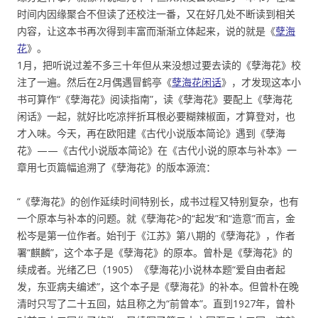
时间内因缘聚合不但读了还校注一番，又在好几处不断读到相关
内容，让这本书再次得到丰富而渐渐立体起来，说的就是《
孽海
花
》。
1月，把听说过差不多三十年但从来没想过要去读的《孽海花》校
注了一遍。然后在2月偶遇冒鹤亭《
孽海花闲话
》，才发现这本小
书可算作“《孽海花》阅读指南”，读《孽海花》要配上《孽海花
闲话》一起，就好比吃凉拌折耳根必要糊辣椒面，才算登对，也
才入味。今天，再在欧阳建《古代小说版本简论》遇到《孽海
花》——《古代小说版本简论》在《古代小说的原本与补本》一
章用七页篇幅追溯了《孽海花》的版本源流：
“《孽海花》的创作延续时间特别长，成书过程又特别复杂，也有
一个原本与补本的问题。就《孽海花>的“起发”和“造意”而言，金
松岑是第一位作者。始刊于《江苏》第八期的《孽海花》，作者
署“麒麟”，这个本子是《孽海花》的原本。曾朴是《孽海花》的
续成者。光绪乙巳（1905）《孽海花)小说林本题“爱自由者起
发，东亚病夫编述”，这个本子是《孽海花》的补本。但曾朴在晚
清时只写了二十五回，姑且称之为“前曾本”。直到1927年，曾朴