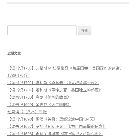
搜
索
：
近期文章
【读书记1703】弗格斯·M.博德维奇《首届国会：美国政府的创造，
1789-1791》
【读书记1702】埃利斯《奠基者：独立战争那一代》
【读书记1701】埃利斯《革命之夏：美国独立的起源》
【读书记1700】房龙《美国的故事》
【读书记1699】余世存《人生顺时》
七月读书（八本）手账
【读书记1698】杨淏《关机：离线流浪中国134天》
【读书记1697】罗翔《圆圈正义：作为自由前提的信念》
【读书记1696】希阿荣博堪布《前行笔记之耕耘心田》