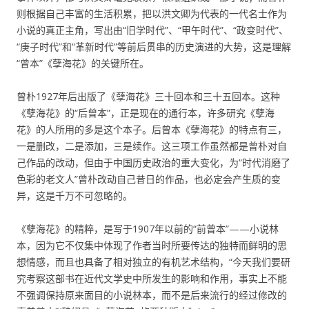
则根据自己丰富的生活积累，把以洪文卿为代表的一代名士作为
小说的真正主角，写出由“旧学时代”、“甲午时代”、“政变时代”、
“庚子时代”和“革新时代”等前后贯串的历史演进的大势，这是理解
“曾本”《孽海花》的关键所在。
曾朴1927年后出版了《孽海花》三十回本和三十五回本。这种
《孽海花》的“后曾本”，正是现在的通行本，许多研究《孽海
花》的人所用的多是这个本子。后曾本《孽海花》的特点有三，
一是删改，二是添加，三是续作。这三项工作虽然都是曾朴对自
己作品的改动，但由于中国历史政治的重大变化，为“时代消磨了
色彩的老文人”曾朴改动自己昔日的作品，也必定会产生质的变
异，这是千万不可忽略的。
《孽海花》的精粹，是写于1907年以前的“前曾本”——小说林
本，因为它不仅集中体现了作者当时所要传达的独特而鲜明的思
想情感，而且也具备了相对独立的有机艺术结构，“今天我们要研
究考察这部书在近代文学史中所发生的影响和作用，事实上不能
不强调保持原来面目的小说林本，而不是后来流行的经过修改的