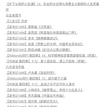
【乡下父母的人生课】13：毕业的仪式感与消费主义陷阱的人生死循
环
众生易度不
【儿女记】历史
【读书记1695】奥勒留《沉思录》
【读书记1694】梁思成《蓟县独乐寺观音阁山门考》
【读书记1693】李辛《精神健康讲记》
【读书记1692】张泉《荒野上的大师：中国考古百年纪》
【读书记1691】陈荻洲辑《纪文达公笔记摘要》
【与Mondo同行·第四季】14：科学精神就是要质疑要较真（终章）
【也闲谈·第四季】十七：斯人若彩虹，遇上方知有（终章）
六月读书手账
【读书记1690】卢永康《朱启钤传》
【与Mondo同行·第四季】13：成为君子之路
【也闲谈·第四季】十六：此间之乐不足为外人道也
【读书记1689】小林尚礼《梅里雪山：寻找十七位友人》
【读书记1688】乔志霞编《中国古代寺庙》
【读书记1687】郑乐隽《超越无穷大》
【读书记1686】郑乐隽《数学的逻辑》