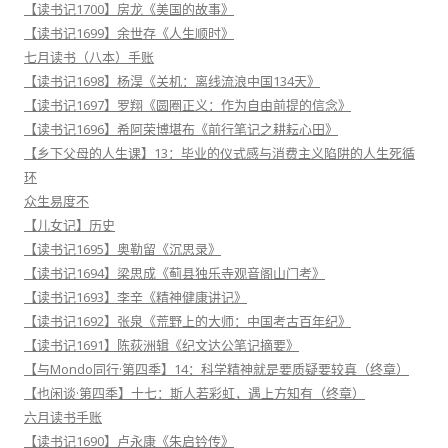
【读书记1700】房龙《美国的故事》
【读书记1699】余世存《人生顺时》
七月读书（八本）手账
【读书记1698】杨淏《关机：离线流浪中国134天》
【读书记1697】罗翔《圆圈正义：作为自由前提的信念》
【读书记1696】希阿荣博堪布《前行笔记之耕耘心田》
【乡下父母的人生课】13：毕业的仪式感与消费主义陷阱的人生死循
环
众生易度不
【儿女记】历史
【读书记1695】奥勒留《沉思录》
【读书记1694】梁思成《蓟县独乐寺观音阁山门考》
【读书记1693】李辛《精神健康讲记》
【读书记1692】张泉《荒野上的大师：中国考古百年纪》
【读书记1691】陈荻洲辑《纪文达公笔记摘要》
【与Mondo同行·第四季】14：科学精神就是要质疑要较真（终章）
【也闲谈·第四季】十七：斯人若彩虹，遇上方知有（终章）
六月读书手账
【读书记1690】卢永康《朱启钤传》