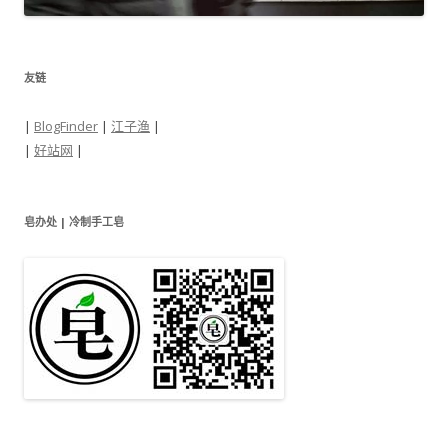
友链
|
BlogFinder
|
江子渔
|
|
好站网
|
皂办处 | 冷制手工皂