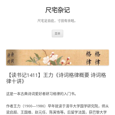
尺宅杂记
尺宅足自庇，寸田有余畦。
跳
菜单
至
正
文
【读书记1411】王力《诗词格律概要 诗词格
律十讲》
这是一本古典诗词爱好者研习格律的入门书。
作者王力（1900―1986）早年就读于清华大学国学研究院，师从
梁启超、王国维、赵元任、陈寅恪等。后留学法国，获巴黎大学