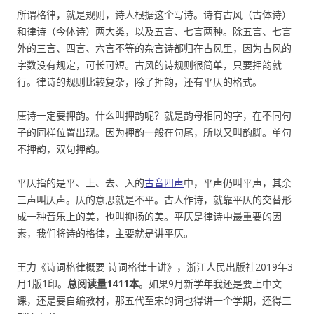
所谓格律，就是规则，诗人根据这个写诗。诗有古风（古体诗）
和律诗（今体诗）两大类，以及五言、七言两种。除五言、七言
外的三言、四言、六言不等的杂言诗都归在古风里，因为古风的
字数没有规定，可长可短。古风的诗规则很简单，只要押韵就
行。律诗的规则比较复杂，除了押韵，还有平仄的格式。
唐诗一定要押韵。什么叫押韵呢？就是韵母相同的字，在不同句
子的同样位置出现。因为押韵一般在句尾，所以又叫韵脚。单句
不押韵，双句押韵。
平仄指的是平、上、去、入的
古音四声
中，平声仍叫平声，其余
三声叫仄声。仄的意思就是不平。古人作诗，就靠平仄的交替形
成一种音乐上的美，也叫抑扬的美。平仄是律诗中最重要的因
素，我们将诗的格律，主要就是讲平仄。
王力《诗词格律概要 诗词格律十讲》，浙江人民出版社2019年3
月1版1印。
总阅读量1411本
。如果9月新学年我还是要上中文
课，还是要自编教材，那五代至宋的词也得讲一个学期，还得三