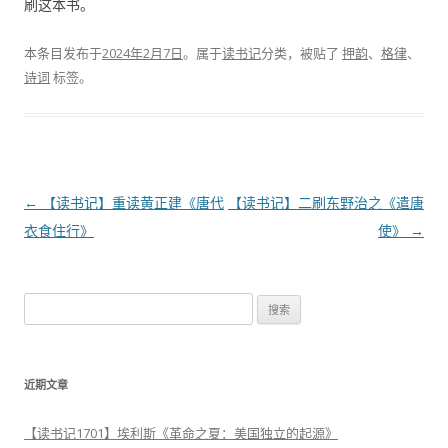
刷这本书。
本条目发布于
2024年2月7日
。属于
读书记
分类，被贴了
押韵
、
格律
、
诗词
标签。
文
←
【读书记】重读黄正建《唐代
【读书记】二刷东野治之《遣唐
章
衣食住行》
使》
→
导
航
搜
索
：
近期文章
【读书记1701】埃利斯《革命之夏：美国独立的起源》