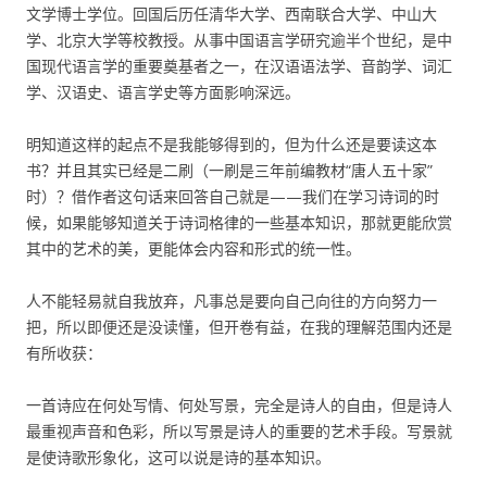
文学博士学位。回国后历任清华大学、西南联合大学、中山大
学、北京大学等校教授。从事中国语言学研究逾半个世纪，是中
国现代语言学的重要奠基者之一，在汉语语法学、音韵学、词汇
学、汉语史、语言学史等方面影响深远。
明知道这样的起点不是我能够得到的，但为什么还是要读这本
书？并且其实已经是二刷（一刷是三年前编教材“唐人五十家”
时）？借作者这句话来回答自己就是——我们在学习诗词的时
候，如果能够知道关于诗词格律的一些基本知识，那就更能欣赏
其中的艺术的美，更能体会内容和形式的统一性。
人不能轻易就自我放弃，凡事总是要向自己向往的方向努力一
把，所以即便还是没读懂，但开卷有益，在我的理解范围内还是
有所收获：
一首诗应在何处写情、何处写景，完全是诗人的自由，但是诗人
最重视声音和色彩，所以写景是诗人的重要的艺术手段。写景就
是使诗歌形象化，这可以说是诗的基本知识。