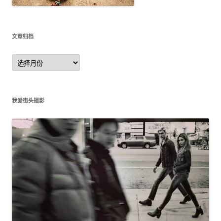
文章归档
文
章
归
档
我爱街头摄影