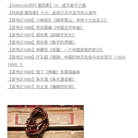
【与Mondo同行·第四季】13：成为君子之路
【也闲谈·第四季】十六：此间之乐不足为外人道也
【读书记1689】小林尚礼《梅里雪山：寻找十七位友人》
【读书记1688】乔志霞编《中国古代寺庙》
【读书记1687】郑乐隽《超越无穷大》
【读书记1686】郑乐隽《数学的逻辑》
【读书记1685】林耀华《金翼：一个中国家族的史记》
【读书记1684】庄孔韶《银翅：中国的地方社会与文化变迁（1920-
1990）》
【读书记1683】但丁《神曲》多雷插画本
【读书记1682】朱光潜《朱光潜谈美》
【读书记1681】刘义良《辣椒的征途》