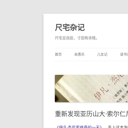
尺宅杂记
尺宅足自庇，寸田有余畦。
首页
自愚乐
儿女记
读书
重新发现亚历山大·索尔仁
《
伊凡·杰尼索维奇的一天
》，手上这本淘来