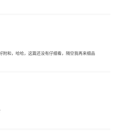
好附和，哈哈，这篇还没有仔细看，隔空我再来细品
哈