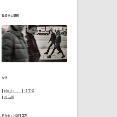
归
档
我爱街头摄影
友链
|
BlogFinder
|
江子渔
|
|
好站网
|
皂办处 | 冷制手工皂