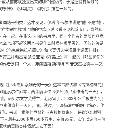
罗斯或从前苏联独立出来的哪个国家的，于是还没有读过的
的祭祷》《死魂灵》《我们》排在一起的。
国籍来归类，这才发现，伊塔洛·卡尔维诺是“他”不是“她”，
会学”类别里找到了他的中篇小说《看不见的城市》，竟然和
》在一起。在我这小小的书房里，同一个作者的两部作品竟
怎么也想不起这两本书是什么时候在哪里买的。类似的笑话
卡的《乌克兰拖拉机简史》和《契诃夫中短篇小说集》排在一
有第三排和杰克·凯鲁亚克《在路上》在一起的《那些忧伤的
作者是同一个人：弗朗西斯·斯科特·基·菲茨杰拉德——又
发现《伊凡·杰尼索维奇的一天》这本书应该和《古拉格群岛》
知道索尔仁尼琴，两年前读过《伊凡·杰尼索维奇的一天》，
哦，诺贝尔文学奖得主，老厉害了，2008年死后被誉为“俄
杰尼索维奇的一天》，嗯，读过，平淡描写中的触目惊心，作
错位。书架上索尔仁尼琴的《古拉格群岛》，是群众出版社
上中下三册共2000多页150多万字，定价96元，去年以定价三倍
冠状病毒肺炎疫情就过去了罢？