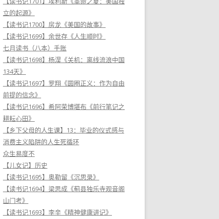
【读书记1701】埃利斯《革命之夏：美国独
立的起源》
【读书记1700】房龙《美国的故事》
【读书记1699】余世存《人生顺时》
七月读书（八本）手账
【读书记1698】杨淏《关机：离线流浪中国
134天》
【读书记1697】罗翔《圆圈正义：作为自由
前提的信念》
【读书记1696】希阿荣博堪布《前行笔记之
耕耘心田》
【乡下父母的人生课】13：毕业的仪式感与
消费主义陷阱的人生死循环
众生易度不
【儿女记】历史
【读书记1695】奥勒留《沉思录》
【读书记1694】梁思成《蓟县独乐寺观音阁
山门考》
【读书记1693】李辛《精神健康讲记》