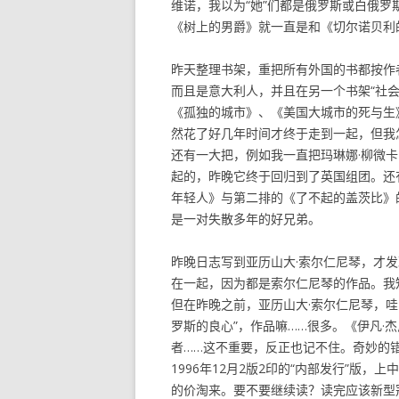
维诺，我以为“她”们都是俄罗斯或白俄
《树上的男爵》就一直是和《切尔诺贝利
昨天整理书架，重把所有外国的书都按作者
而且是意大利人，并且在另一个书架“社
《孤独的城市》、《美国大城市的死与生
然花了好几年时间才终于走到一起，但我
还有一大把，例如我一直把玛琳娜·柳微
起的，昨晚它终于回归到了英国组团。还
年轻人》与第二排的《了不起的盖茨比》的
是一对失散多年的好兄弟。
昨晚日志写到亚历山大·索尔仁尼琴，才
在一起，因为都是索尔仁尼琴的作品。我
但在昨晚之前，亚历山大·索尔仁尼琴，哇
罗斯的良心”，作品嘛……很多。《伊凡·
者……这不重要，反正也记不住。奇妙的
1996年12月2版2印的“内部发行”版，
的价淘来。要不要继续读？读完应该新型