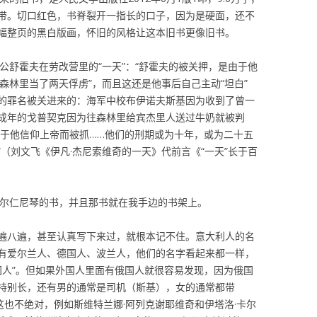
带。切口红色，书脊裂开一指长的口子，因为是硬面，还不
幅整页的黑白版画，怀旧的风格让这本旧书更像旧书。
公舒霍夫在劳改营里的“一天”：“舒霍夫的被关押，是由于他
在森林里当了两天俘虏”，而且这还是他事后自己主动“坦白”
的罪名被关进来的：海军中校布伊诺夫斯基因为收到了曾一
成年的戈普契克因为往森林里给宾杰里人送过牛奶就被判
由于他信仰上帝而被抓……他们的刑期或为十年，或为二十五
（刘文飞《伊凡·杰尼索维奇的一天》代前言《“一天”长于百
索尔仁尼琴的书，并且那书就在我手边的书架上。
遍八遍，甚至认真写下来过，就根本记不住。意大利人的名
有爱尔兰人、德国人、波兰人，他们的名字看起来都一样，
国人”。但如果外国人里面有俄国人就很容易发现，因为俄国
特别长，还有男的通常是司机（斯基），女的通常都带
这也不绝对，例如斯维特兰娜·阿列克谢耶维奇和伊塔洛·卡尔