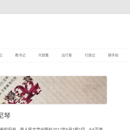
跳
至
记
教书记
尺牍集
远行客
行旅记
随手拍
正
文
尼琴
的旧书，是人民文学出版社2012年6月1版1印，9.6万字，