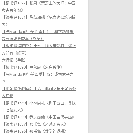
【读书记1692】张泉《荒野上的大师：中国
考古百年纪》
【读书记1691】陈荻洲辑《纪文达公笔记摘
要》
【与Mondo同行·第四季】14：科学精神就
是要质疑要较真（终章）
【也闲谈·第四季】十七：斯人若彩虹，遇上
方知有（终章）
六月读书手账
【读书记1690】卢永康《朱启钤传》
【与Mondo同行·第四季】13：成为君子之
路
【也闲谈·第四季】十六：此间之乐不足为外
人道也
【读书记1689】小林尚礼《梅里雪山：寻找
十七位友人》
【读书记1688】乔志霞编《中国古代寺庙》
【读书记1687】郑乐隽《超越无穷大》
【读书记1686】郑乐隽《数学的逻辑》