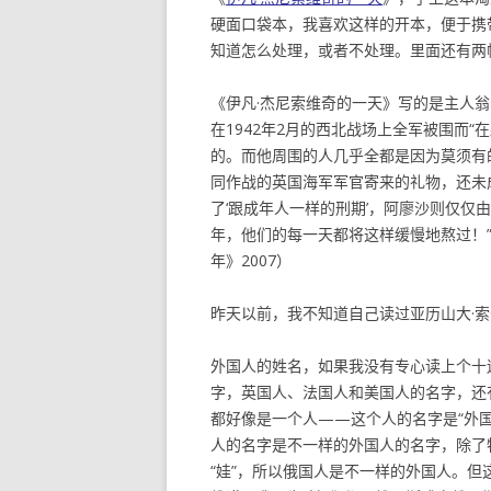
硬面口袋本，我喜欢这样的开本，便于携
知道怎么处理，或者不处理。里面还有两
《伊凡·杰尼索维奇的一天》写的是主人翁
在1942年2月的西北战场上全军被围而“
的。而他周围的人几乎全都是因为莫须有
同作战的英国海军军官寄来的礼物，还未
了‘跟成年人一样的刑期’，阿廖沙则仅仅
年，他们的每一天都将这样缓慢地熬过！”
年》2007）
昨天以前，我不知道自己读过亚历山大·
外国人的姓名，如果我没有专心读上个十
字，英国人、法国人和美国人的名字，还
都好像是一个人——这个人的名字是“外
人的名字是不一样的外国人的名字，除了
“娃”，所以俄国人是不一样的外国人。但