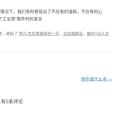
的情况下，我们有时表现出了不应有的温和，不应有的心
“工业党”案件时的发言
类，被贴了
伊凡·杰尼索维奇的一天
、
古拉格群岛
、
朝内166人文
你在读什么书
→
上有5条评论