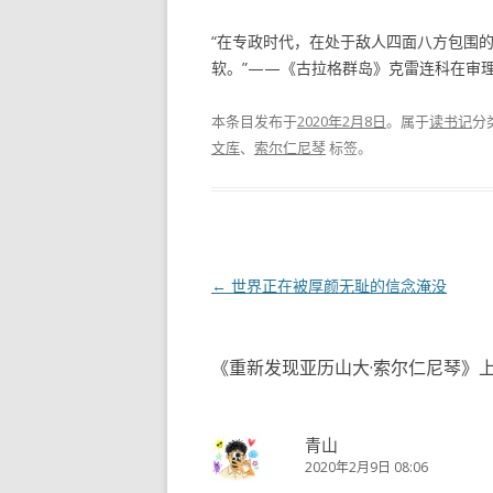
“在专政时代，在处于敌人四面八方包围
软。”——《古拉格群岛》克雷连科在审理
本条目发布于
2020年2月8日
。属于
读书记
分
文库
、
索尔仁尼琴
标签。
文
←
世界正在被厚颜无耻的信念淹没
章
导
《
重新发现亚历山大·索尔仁尼琴
》
航
青山
2020年2月9日 08:06