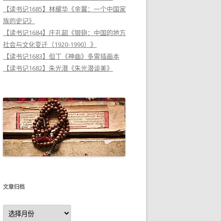
【读书记1685】林耀华《金翼：一个中国家
族的史记》
【读书记1684】庄孔韶《银翅：中国的地方
社会与文化变迁（1920-1990）》
【读书记1683】但丁《神曲》多雷插画本
【读书记1682】朱光潜《朱光潜谈美》
文章归档
文
章