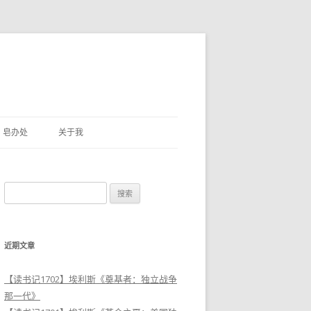
皂办处
关于我
搜
索
：
近期文章
【读书记1702】埃利斯《奠基者：独立战争
那一代》