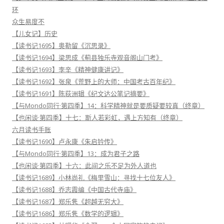
环
众生易度不
【儿女记】历史
【读书记1695】奥勒留《沉思录》
【读书记1694】梁思成《蓟县独乐寺观音阁山门考》
【读书记1693】李辛《精神健康讲记》
【读书记1692】张泉《荒野上的大师：中国考古百年纪》
【读书记1691】陈荻洲辑《纪文达公笔记摘要》
【与Mondo同行·第四季】14：科学精神就是要质疑要较真（终章）
【也闲谈·第四季】十七：斯人若彩虹，遇上方知有（终章）
六月读书手账
【读书记1690】卢永康《朱启钤传》
【与Mondo同行·第四季】13：成为君子之路
【也闲谈·第四季】十六：此间之乐不足为外人道也
【读书记1689】小林尚礼《梅里雪山：寻找十七位友人》
【读书记1688】乔志霞编《中国古代寺庙》
【读书记1687】郑乐隽《超越无穷大》
【读书记1686】郑乐隽《数学的逻辑》