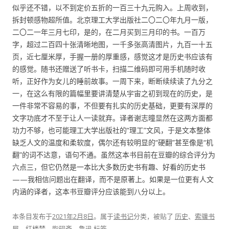
似乎还不错，以不到定价五折的一百三十九元购入。上周收到，
拆封顿感物超所值。北京理工大学出版社二〇二〇年九月一版，
二〇二一年三月七印，是的，在二月买到三月印的书。一百万
字，超过二百四十张清晰地图，一千多张高清图片，九百一十五
页，近七厘米厚，手握一册的厚重感，感觉这才是历史书应该有
的感觉。随书还赠送了听书卡，扫描二维码即可用手机随时收
听，正好作为女儿的睡前故事。一周下来，断断续续读了九分之
一，在这么有限的篇幅里要讲清楚从宇宙之初到现在的历史，是
一件非常不容易的事，不但要有扎实的历史基础，更要有深厚的
文字功底才不至于让人一读就弃。译者谢志曈显然在这两方面都
功力不够，也可能理工大学出版社的“理工”文风，于是文本整体
缺乏人文的温度和柔软度，偶尔还有较明显的“硬翻”甚至像是“机
翻”的词不达意，语句不通。虽然这本书目前在豆瓣的综合评分为
六点三，但它仍然是一本比大多数历史书有趣、好看的历史书
——我相信问题出在翻译，而不是原著上。如果是一位更有人文
内涵的译者，这本书豆瓣评分应该能到八分以上。
本条目发布于
2021年2月8日
。属于
读书记
分类，被贴了
历史
、
索骥书
屋
、
红楼梦
、
脂砚斋
、
鲁迅
标签。