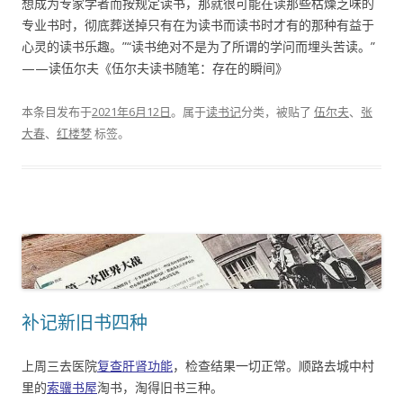
想成为专家学者而按规定读书，那就很可能在读那些枯燥乏味的
专业书时，彻底葬送掉只有在为读书而读书时才有的那种有益于
心灵的读书乐趣。”“读书绝对不是为了所谓的学问而埋头苦读。”
——读伍尔夫《伍尔夫读书随笔：存在的瞬间》
本条目发布于
2021年6月12日
。属于
读书记
分类，被贴了
伍尔夫
、
张
大春
、
红楼梦
标签。
补记新旧书四种
上周三去医院
复查肝肾功能
，检查结果一切正常。顺路去城中村
里的
索骥书屋
淘书，淘得旧书三种。