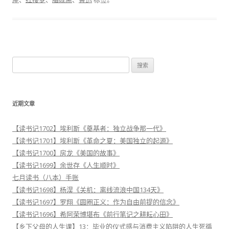
搜
索
：
近期文章
【读书记1702】埃利斯《奠基者：独立战争那一代》
【读书记1701】埃利斯《革命之夏：美国独立的起源》
【读书记1700】房龙《美国的故事》
【读书记1699】余世存《人生顺时》
七月读书（八本）手账
【读书记1698】杨淏《关机：离线流浪中国134天》
【读书记1697】罗翔《圆圈正义：作为自由前提的信念》
【读书记1696】希阿荣博堪布《前行笔记之耕耘心田》
【乡下父母的人生课】13：毕业的仪式感与消费主义陷阱的人生死循