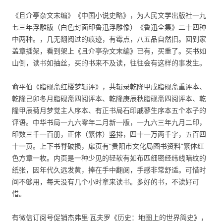
《且介亭杂文末编》《中国小说史略》，为人民文学出版社一九
七三年浮雕版（白色封面印鲁迅浮雕像）《鲁迅全集》二十四种
中两种。，几无翻阅过的痕迹，有霉点，八五品自然旧。回到家
盖章插架，看到架上《且介亭杂文末编》已有，买重了。买书如
山倒，读书如抽丝，买的书来不及读，往往会有这样的事发生。
俞平伯《脂砚斋红楼梦辑评》，共辑录乾隆甲戌脂砚斋重评本、
乾隆己卯冬月脂砚斋四阅评本、乾隆庚辰秋脂砚斋四阅评本、乾
隆甲辰菊月梦觉主人序本、有正书局石印戚蓼生序本五个本子的
评语。中华书局一九六零年二月新一版，一九六三年九月二印，
印数三千一百册，正体（繁体）竖排，四十一万两千字，五百四
十一页。上下书脊破损，扉页有“贵阳市文化局图书资料”繁体红
色方章一枚。内页是一种少见的轻软有如布匹细密经纬线暗纹的
纸张，因年代久远发黄，捧在手中翻阅，手感非常舒适。可惜时
间不够用，每天没有几个小时拿来读书。多好的书，不读好可
惜。
有微信订阅号促销杰弗里·瓦夫罗《历史：地图上的世界简史》，