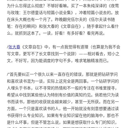
为什么忘得这么彻底？不够好看嘛。买了一本朱纯深译的《夜莺
与玫瑰：王尔德童话与短篇小说全集》，冲着短篇小说去的。放
在床头大概也有一个月了。昨晚翻完伍尔夫的《伍尔夫读书随
笔：存在的瞬间》和张大春的《文章自在》，随手拿起什么看什
么，就抓到这本了。一读，好看！有多好看？看完再说。
/
张大春
《文章自在》中，有一点我觉得有道理（也算是为我不会
写文章，更写不了长文章找到一个说辞）——相对看去，短小之
文，不好写，因为能调度的字句不多，唯求笔触精准而已。
/“首先要纠正一个很久以来一直存在的错误，那就是把钻研学问
和喜欢读书混为一谈，实际上这完全是两回事。一个钻研学问的
人埋头于书本，以不寻常的热情和不一般的专注在书堆里搜寻，
希望从中找到某些他认为特别有价值的真知灼见。倘若他只为读
书而读书，那他的收获就会越来越少，甚至一无所获。而在另一
方面，一个只是喜欢读书的人，他一开始就没有刻意想要通过读
书获得什么专业知识。如果有专业知识留在他的脑海中，那也不
是什么坏事，但是不管怎么说，如果是想获取什么专门的知识，