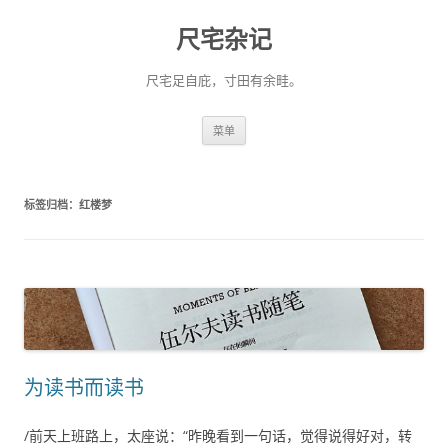
尺宅杂记
尺宅足自庇，寸田有余畦。
跳
菜单
至
正
文
标签归档：
红楼梦
为读书而读书
/前天上班路上，太座说：“昨晚看到一句话，觉得说得好对，转