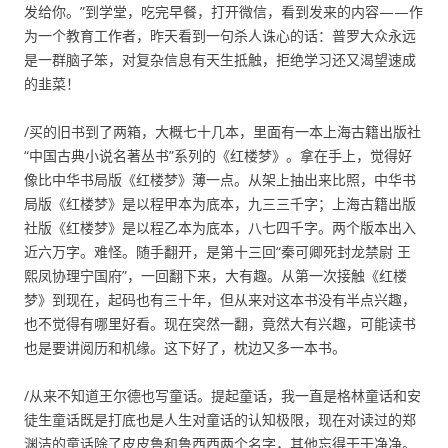
发给你。”到学堂，吃完早餐，打开微信，看到发来的内容——作
为一个教育工作者，昨天看到一句杀人诛心的话：普罗大众永远
是一群脑子笨，对复杂信息有天生抵触，拒绝学习还又渴望速成
的韭菜！
/买的旧书到了两箱，大概七十几本，里面有一本上海古籍出版社
“中国古典小说名著丛书”系列的《红楼梦》。拿在手上，觉得好
像比中华书局版《红楼梦》薄一点。从架上抽出来比照，中华书
局版《红楼梦》是以程甲本为底本，九三三千字；上海古籍出版
社版《红楼梦》是以程乙本为底本，八七四千字。两个版本出入
近六万字。难怪。随手翻开，是第十三回“秦可卿死封龙禁尉 王
熙凤协理宁国府”，一回翻下来，大有趣。从第一次接触《红楼
梦》到现在，起码也有三十年，但从来对这本书没有半点兴趣，
也不觉得有哪里好看。现在突然一翻，竟然大有兴趣，可能读书
也是要讲阅历和机缘。这下好了，枕边又多一本书。
/从来不知道王尔德也写童话。提起童话，我一直是格林童话和安
徒生童话既是打底也是人生对童话的认知极限，现在对读过的郑
渊洁的童话除了皮皮鲁和鲁西西两个名字，其他忘得干干净净。