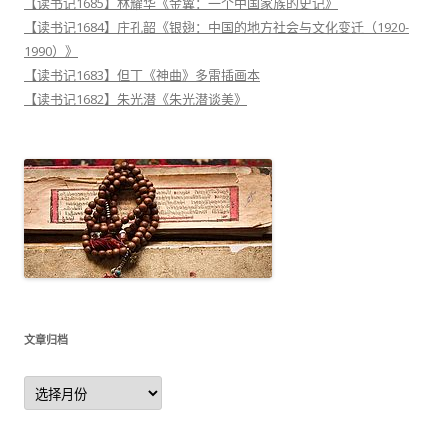
【读书记1685】林耀华《金翼：一个中国家族的史记》
【读书记1684】庄孔韶《银翅：中国的地方社会与文化变迁（1920-
1990）》
【读书记1683】但丁《神曲》多雷插画本
【读书记1682】朱光潜《朱光潜谈美》
文章归档
文
章
归
档