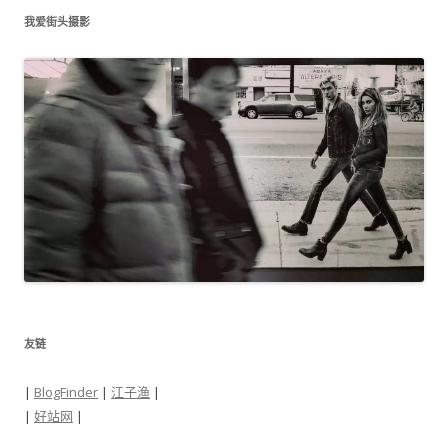
我爱街头摄影
友链
|
BlogFinder
|
江子渔
|
|
好站网
|