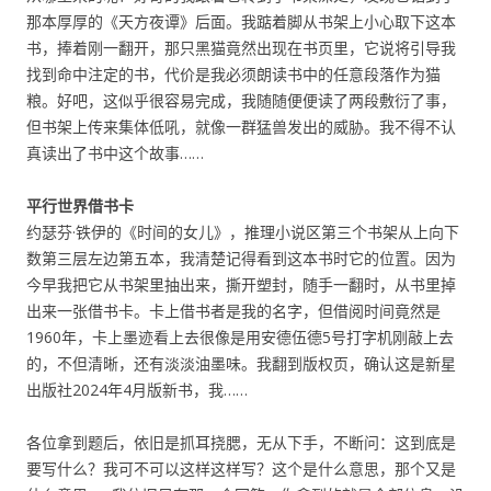
那本厚厚的《天方夜谭》后面。我踮着脚从书架上小心取下这本
书，捧着刚一翻开，那只黑猫竟然出现在书页里，它说将引导我
找到命中注定的书，代价是我必须朗读书中的任意段落作为猫
粮。好吧，这似乎很容易完成，我随随便便读了两段敷衍了事，
但书架上传来集体低吼，就像一群猛兽发出的威胁。我不得不认
真读出了书中这个故事……
平行世界借书卡
约瑟芬·铁伊的《时间的女儿》，推理小说区第三个书架从上向下
数第三层左边第五本，我清楚记得看到这本书时它的位置。因为
今早我把它从书架里抽出来，撕开塑封，随手一翻时，从书里掉
出来一张借书卡。卡上借书者是我的名字，但借阅时间竟然是
1960年，卡上墨迹看上去很像是用安德伍德5号打字机刚敲上去
的，不但清晰，还有淡淡油墨味。我翻到版权页，确认这是新星
出版社2024年4月版新书，我……
各位拿到题后，依旧是抓耳挠腮，无从下手，不断问：这到底是
要写什么？我可不可以这样这样写？这个是什么意思，那个又是