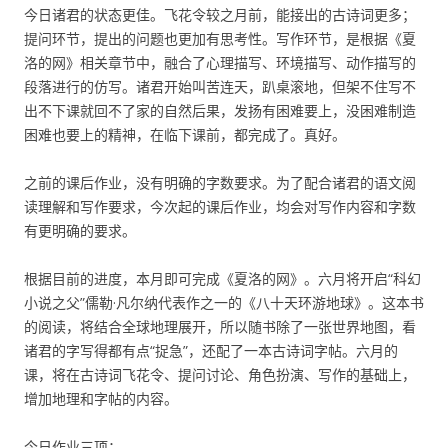
今日诸君的状态更佳。飞花令较之月前，能接出的古诗词更多；
提问环节，提出的问题也更加有思考性。写作环节，是根据《夏
洛的网》相关章节中，融合了心理描写、环境描写、动作描写的
段落进行的仿写。诸君开始叫苦连天，趴桌滚地，但架不住写不
出不下课就回不了家的自然后果，发扬有困难要上，没困难制造
困难也要上的精神，在临下课前，都完成了。真好。
之前的课后作业，没有明确的字数要求。为了配合诸君的语文阅
读理解和写作要求，今次起的课后作业，均会对写作内容和字数
有更明确的要求。
根据目前的进度，本月即可完成《夏洛的网》。六月将开启“科幻
小说之父”儒勒·凡尔纳代表作之一的《八十天环游地球》。这本书
的阅读，将结合全球地理展开，所以随书除了一张世界地图，看
诸君的字写得都有点“捉急”，还配了一本古诗词字帖。六月的
课，将在古诗词飞花令、提问讨论、角色扮演、写作的基础上，
增加地理和字帖的内容。
今日作业三项：