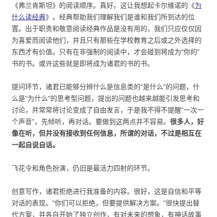
《弗兰肯斯坦》的阅读顺序。真好。这让我想起卡尔维诺的《
为
什么读经典
》。经典帮助我们理解我们是谁和我们所到达的位
置。出于职责和敬意阅读经典作品是没有用的，我们只应仅仅因
为喜爱而阅读他们，并且只有那些在学校教育之后或之外选择的
东西才有价值。只有在非强制的阅读中，才会碰到将成为“你的”
书的书。或许这些就是即将成为诸君的书的书。
提问环节，诸君已能够分辨什么是信息类的“是什么”的问题，什
么是“为什么”的思考型问题，提出的问题也越来越能引发思考和
讨论，并常常将讨论变成了自由发言，于是我不得不提醒“一次一
个声音”，先倾听，再对话。要做到这两点并不容易。
很多人，好
像在听，但并没有接收到任何信息，所谓的对话，不过是相互在
一起自说自话。
飞花令和角色扮演，仍旧是最活力四射的环节。
创意写作，诸君拒绝进行我准备的内容。很好，这是自信和平等
对话的表现。“你们可以拒绝，但要提供解决方案。”很快提出替
代方案，并各自开始了独立创作，有对未来的想象，有神话故事