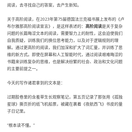
阅读，去寻找自己的答案，去产生新知。
关于高阶阅读，在2023年第75届德国法兰克福书展上发布的《卢
布尔雅那高阶阅读宣言》，是这样表述的：
高阶阅读
是关于复杂
问题的长篇晦涩文本的阅读，需要智力上的耐性，这会迫使我们
自我质疑，训练我们的换位思考能力，以及对于逻辑规则的理
解。通过更高阶的阅读，我们加深和扩大了词汇量，并训练了思
维的新方式。即使在屏幕和人工智能时代，通过阅读艰难晦涩的
书籍来训练复杂的思维，也是解决纷繁的社会、政治和文化问题
的主要前提之一。
今天的写作诸君拿到的文本是：
过期胶卷里的含羞草生长观察笔记，第五页记录了那张用《孤独
星球》撕页折的纸飞机船票，被藏在裹着《夜航西飞》书皮的量
子日记里。
“根本读不懂。”