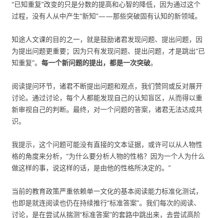
“已知重复”改变的只是分数的提高和心智的降低，因为通过这个
过程，没有人从中产生“新知”——那些突破固有认知的新领域。
知途人文课的目的之一，就是鼓励诸君发现问题、提出问题，因
为提出问题更重要；因为只有发现问题、提出问题，才是跳出“已
知重复”。
每一个新问题的提出，都是一次突破
。
阅读提问环节，诸君不断提出问题和观点，我们赞同或反对展开
讨论。通过讨论，每个人都能发现自己的认知盲区，从而得以重
新审视自己的判断。最终，对一个问题的答案，诸君无法达成共
识。
我提示，这个问题可能没有直接的文本证据，或许可以从人物性
格的角度来分析，“为什么要分析人物的性格？因为一个人为什么
做这样的事，说这样的话，是由他的性格所决定的。”
当前的教育政策严重依赖单一文化的基本阅读能力标准化测试，
也即是就连阅读也仍在持续推行“标准答案”。我们每次的阅读、
讨论，是在尝试从揣测“标准答案”的套路中跳出来，去尝试高阶