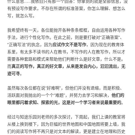
什么意思……我依旧只有那一个回答：你拿到的就是全部信息，没
有预设写作要求，不存在所谓的标准答案，你怎么理解、想怎么
写，就怎么写。
我希望终有一天，各位能抛开各种条条框框，自由运用各种写作
手法，进行个性化写作。在此之前，则是要打破对“正确答案”、
“正确写法”的执念，因为
应试作文不是写作
，因为现在的教育体
系里，有太多不读书的人在教书，不写作的人在教写作，所以才
需要各种套路和模式来帮助他们判断什么是好文章，什么不是。
而
真正的写作，真正的好文章，从来是发自内心，汩汩流出，无
迹可寻
。
虽然每次各位都在说“好难啊”，但他们并没有退缩，而是积极、
活跃面对我抛出的一个个“难题”，并努力去学习和解决，
他们的
眼里都闪着求知、探索的光，这是对一个学习者来说最重要的
。
经过与知途乐园刘老师的多次探讨，下周起，我们上课的教室将
从楼上换到楼下，因为巨幅的世界地图和中国地图将要上墙，我
们的阅读写作将不再只是对文本的解读，更是建立在地理和历史