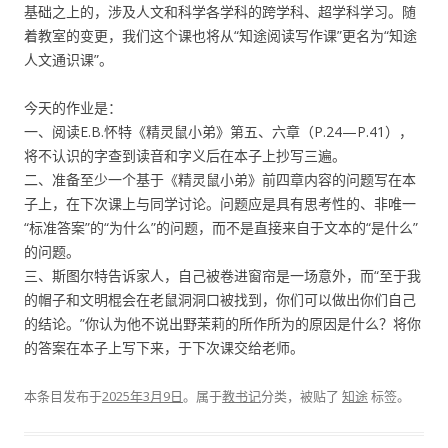
基础之上的，涉及人文和科学各学科的跨学科、超学科学习。随
着教室的变更，我们这个课也将从“知途阅读写作课”更名为“知途
人文通识课”。
今天的作业是：
一、阅读E.B.怀特《精灵鼠小弟》第五、六章（P.24—P.41），
将不认识的字查到读音和字义后在本子上抄写三遍。
二、准备至少一个基于《精灵鼠小弟》前四章内容的问题写在本
子上，在下次课上与同学讨论。问题应是具有思考性的、非唯一
“标准答案”的“为什么”的问题，而不是直接来自于文本的“是什么”
的问题。
三、斯图尔特告诉家人，自己被卷进窗帘是一场意外，而“至于我
的帽子和文明棍会在老鼠洞洞口被找到，你们可以做出你们自己
的结论。”你认为他不说出野茉莉的所作所为的原因是什么？将你
的答案在本子上写下来，于下次课交给老师。
本条目发布于
2025年3月9日
。属于
教书记
分类，被贴了
知途
标签。