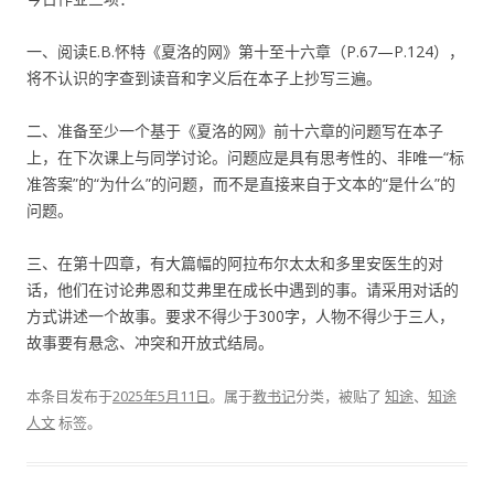
一、阅读E.B.怀特《夏洛的网》第十至十六章（P.67—P.124），
将不认识的字查到读音和字义后在本子上抄写三遍。
二、准备至少一个基于《夏洛的网》前十六章的问题写在本子
上，在下次课上与同学讨论。问题应是具有思考性的、非唯一“标
准答案”的“为什么”的问题，而不是直接来自于文本的“是什么”的
问题。
三、在第十四章，有大篇幅的阿拉布尔太太和多里安医生的对
话，他们在讨论弗恩和艾弗里在成长中遇到的事。请采用对话的
方式讲述一个故事。要求不得少于300字，人物不得少于三人，
故事要有悬念、冲突和开放式结局。
本条目发布于
2025年5月11日
。属于
教书记
分类，被贴了
知途
、
知途
人文
标签。