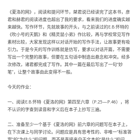
《夏洛的网》，阅读和提问环节，桀君说已经读完了这本书，彦
君和赫君的阅读进度也超出了我的要求，看来我们的进度确实越
来越快。写作环节，先就故事的开头，与之前读过的E.B.怀特的
《吹小号的天鹅》和《精灵鼠小弟》作比较，再与学校常见写作
素材比较，大家发现这样以对话开始的写作手法，让故事更有吸
引力。于是今天的写作训练就是仿写，要求以对话开篇，不需要
写出一个完整的故事，但要在五句话中制造出悬念和冲突。经多
次修改，诸君都完成了写作。其中一篇在最后写出了一句“妙
笔”，让整个故事由此变得不一般。
今天的作业：
一、阅读E.B.怀特《夏洛的网》第四至六章（P.25—P.46），将
不认识的字查到读音和字义后在本子上抄写三遍。
二、准备至少一个基于《夏洛的网》前六章的问题写在本子上，
在下次课上与同学讨论。问题应是具有思考性的、非唯一“标准答
案”的“为什么”的问题，而不是直接来自于文本的“是什么”的问