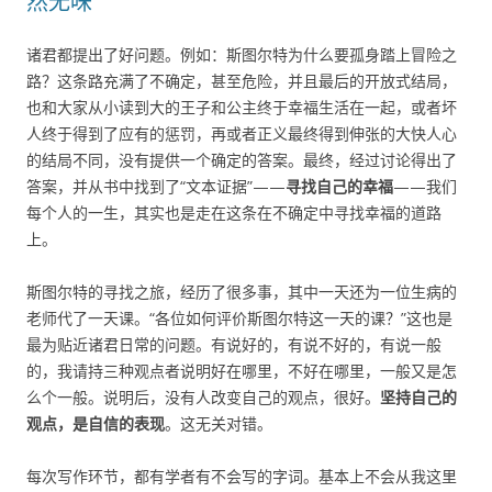
然无味
诸君都提出了好问题。例如：斯图尔特为什么要孤身踏上冒险之
路？这条路充满了不确定，甚至危险，并且最后的开放式结局，
也和大家从小读到大的王子和公主终于幸福生活在一起，或者坏
人终于得到了应有的惩罚，再或者正义最终得到伸张的大快人心
的结局不同，没有提供一个确定的答案。最终，经过讨论得出了
答案，并从书中找到了“文本证据”——
寻找自己的幸福
——我们
每个人的一生，其实也是走在这条在不确定中寻找幸福的道路
上。
斯图尔特的寻找之旅，经历了很多事，其中一天还为一位生病的
老师代了一天课。“各位如何评价斯图尔特这一天的课？”这也是
最为贴近诸君日常的问题。有说好的，有说不好的，有说一般
的，我请持三种观点者说明好在哪里，不好在哪里，一般又是怎
么个一般。说明后，没有人改变自己的观点，很好。
坚持自己的
观点，是自信的表现
。这无关对错。
每次写作环节，都有学者有不会写的字词。基本上不会从我这里