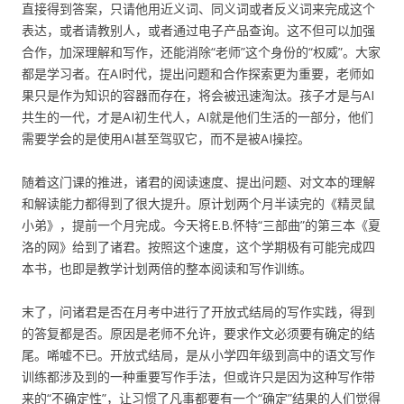
直接得到答案，只请他用近义词、同义词或者反义词来完成这个
表达，或者请教别人，或者通过电子产品查询。这不但可以加强
合作，加深理解和写作，还能消除“老师”这个身份的“权威”。大家
都是学习者。在AI时代，提出问题和合作探索更为重要，老师如
果只是作为知识的容器而存在，将会被迅速淘汰。孩子才是与AI
共生的一代，才是AI初生代人，AI就是他们生活的一部分，他们
需要学会的是使用AI甚至驾驭它，而不是被AI操控。
随着这门课的推进，诸君的阅读速度、提出问题、对文本的理解
和解读能力都得到了很大提升。原计划两个月半读完的《精灵鼠
小弟》，提前一个月完成。今天将E.B.怀特“三部曲”的第三本《夏
洛的网》给到了诸君。按照这个速度，这个学期极有可能完成四
本书，也即是教学计划两倍的整本阅读和写作训练。
末了，问诸君是否在月考中进行了开放式结局的写作实践，得到
的答复都是否。原因是老师不允许，要求作文必须要有确定的结
尾。唏嘘不已。开放式结局，是从小学四年级到高中的语文写作
训练都涉及到的一种重要写作手法，但或许只是因为这种写作带
来的“不确定性”，让习惯了凡事都要有一个“确定”结果的人们觉得