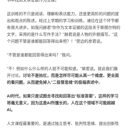
这训练的不只是阅读、理解和表达能力，还是更高阶的问题的提
出和观点的陈述。经过上学期的学习和训练，诸位在这个环节都
有很大进步。如我问赫君“你作为文本证据的这段关于斯图尔特的
文字，采用的是什么写作手法？”赫君说是人物的外貌描写。“这
个问题不管是谁都能回答得出来吧？！”旁边的彦君说。
“不管是谁都能回答得出来吗？”我问。
“不！例如什么什么样的人就不可能知道。”桀君说。就此我们展
开讨论。
讨论不是抬杠，而是怎样尽可能从高一个维度、更全面
的看问题，从而避免掉入“二极管思维”的极端表述中
。
AI时代，如果只是试图去寻找和回答出“标准答案”，这样的学习
将毫无意义，因为这是AI所擅长的，人在这个领域不可能超越
AI。
人文课程最重要的，是通过独立思考、批判性思维、提出创新性