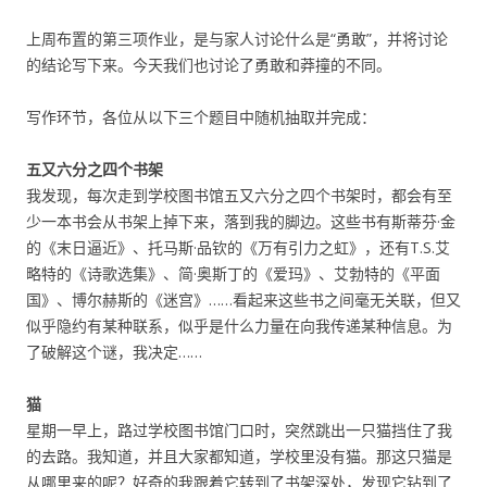
上周布置的第三项作业，是与家人讨论什么是“勇敢”，并将讨论
的结论写下来。今天我们也讨论了勇敢和莽撞的不同。
写作环节，各位从以下三个题目中随机抽取并完成：
五又六分之四个书架
我发现，每次走到学校图书馆五又六分之四个书架时，都会有至
少一本书会从书架上掉下来，落到我的脚边。这些书有斯蒂芬·金
的《末日逼近》、托马斯·品钦的《万有引力之虹》，还有T.S.艾
略特的《诗歌选集》、简·奥斯丁的《爱玛》、艾勃特的《平面
国》、博尔赫斯的《迷宫》……看起来这些书之间毫无关联，但又
似乎隐约有某种联系，似乎是什么力量在向我传递某种信息。为
了破解这个谜，我决定……
猫
星期一早上，路过学校图书馆门口时，突然跳出一只猫挡住了我
的去路。我知道，并且大家都知道，学校里没有猫。那这只猫是
从哪里来的呢？好奇的我跟着它转到了书架深处，发现它钻到了