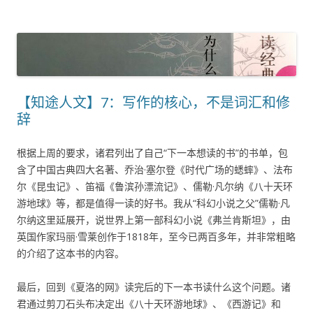
【知途人文】7：写作的核心，不是词汇和修
辞
根据上周的要求，诸君列出了自己“下一本想读的书”的书单，包
含了中国古典四大名著、乔治·塞尔登《时代广场的蟋蟀》、法布
尔《昆虫记》、笛福《鲁滨孙漂流记》、儒勒·凡尔纳《八十天环
游地球》等，都是值得一读的好书。我从“科幻小说之父”儒勒·凡
尔纳这里延展开，说世界上第一部科幻小说《弗兰肯斯坦》，由
英国作家玛丽·雪莱创作于1818年，至今已两百多年，并非常粗略
的介绍了这本书的内容。
最后，回到《夏洛的网》读完后的下一本书读什么这个问题。诸
君通过剪刀石头布决定出《八十天环游地球》、《西游记》和