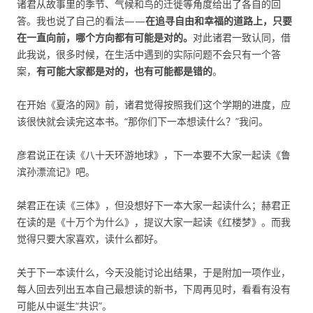
诸君从故事里的季节、气候和鸟的迁徙等角度给出了各自的回
答。我也说了自己的看法——
在追寻自由和幸福的道路上，只要
在一直向前，哪个方向都有可能是对的。
对此诸君一致认同，借
此我说，很多时候，在生活中遇到的实际问题不会只有一个答
案，
有可能大家都是对的，也有可能都是错的
。
在开始《夏洛的网》前，诸君觉得按照我们这个学期的进度，应
该很快就会读完这本书。“那你们下一本想读什么？”我问。
彦君说正在读《八十天环游地球》，下一本要不大家一起读《鲁
滨孙漂流记》吧。
桀君正在读《三体》，但没想好下一本大家一起读什么；赫君正
在读的是《十万个为什么》，提议大家一起读《红楼梦》。而我
觉得只要大家喜欢，读什么都好。
关于下一本读什么，今天没能讨论出结果，于是附加一项作业，
每人回去列出五本自己最想读的新书，下周再见时，看看有没有
可能从中诞生“共识”。