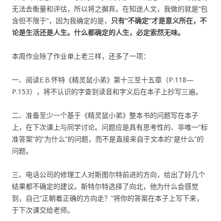
无法去衡量和评估，所以将之摒弃。在知途人文，我做的就是“包
含但不限于”，因为我确定的是，
只有“不确定”才是意义所在，不
论是生活还是人生。什么都确定的人生，必定索然无味。
本周作业除了作业单上老三样，还多了一项：
一、阅读E.B.怀特《精灵鼠小弟》第十三至十五章（P.118—
P.153），将不认识的字查到读音和字义后在本子上抄写三遍。
二、准备至少一个基于《精灵鼠小弟》整本书的问题写在本子
上，在下次课上与同学讨论。问题应是具有思考性的、非唯一“标
准答案”的“为什么”的问题，而不是直接来自于文本的“是什么”的
问题。
三、电话公司的修理工人对斯图尔特前进的方向，给出了好几个
结果都不确定的建议。斯特尔特选择了向北，他为什么会感觉
到，自己“正朝着正确的方向走？”将你的答案在本子上写下来，
于下次课交给老师。