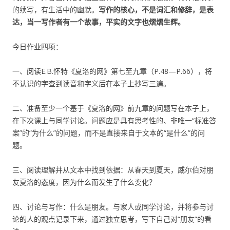
的续写，有生活中的幽默。
写作的核心，不是词汇和修辞，是表
达，当一写作者有一个故事，平实的文字也熠熠生辉。
今日作业四项：
一、阅读E.B.怀特《夏洛的网》第七至九章（P.48—P.66），将
不认识的字查到读音和字义后在本子上抄写三遍。
二、准备至少一个基于《夏洛的网》前九章的问题写在本子上，
在下次课上与同学讨论。问题应是具有思考性的、非唯一“标准答
案”的“为什么”的问题，而不是直接来自于文本的“是什么”的问
题。
三、阅读理解并从文本中找到依据：从春天到夏天，威尔伯对朋
友夏洛的态度，因为什么而发生了什么变化？
四、讨论与写作：什么是朋友。与家人或同学讨论，并将参与讨
论的人的观点记录下来，通过独立思考，写下自己对“朋友”的看