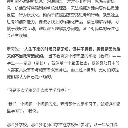
掉引起不适的新信息；‌‌沟通困难‌，常常答非所问，忽略关键信
息，仿佛受程序限制的单核处理器，无法根据对话内容作出灵活
反应；‌‌行为模式化‌，倾向于按照固定套路思考和行动，缺乏独立
思考和创新能力，像流水线上的标准化产品；信息理解障碍‌，习
惯于浅层次互动，难以深入理解复杂问题，甚至对简单的表述也
会产生误解。
罗素说：“
人生下来的时候只是无知，但并不愚蠢，愚蠢是因为后
来的不当教育造成的。
”当下教育这个闭环里的学校（教师）——
学生——家庭（家长），就像是一个互害社会，很多身处其中的
人都兼具受害者与施害者双重角色，而且还不自知，更可怕的是
他们都认为自己是正确的。
“可是不去学校又能去哪里学习呢？”。
“我们一个问题一个问题的来。弄清楚什么是学习了，就知道在哪
里学习了。”我说。
那么多学校，那么多老师和学生在学校里“学习”，从一年级到高