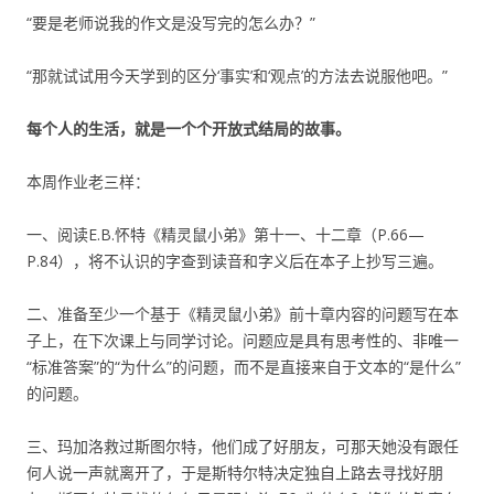
“要是老师说我的作文是没写完的怎么办？”
“那就试试用今天学到的区分‘事实’和‘观点’的方法去说服他吧。”
每个人的生活，就是一个个开放式结局的故事。
本周作业老三样：
一、阅读E.B.怀特《精灵鼠小弟》第十一、十二章（P.66—
P.84），将不认识的字查到读音和字义后在本子上抄写三遍。
二、准备至少一个基于《精灵鼠小弟》前十章内容的问题写在本
子上，在下次课上与同学讨论。问题应是具有思考性的、非唯一
“标准答案”的“为什么”的问题，而不是直接来自于文本的“是什么”
的问题。
三、玛加洛救过斯图尔特，他们成了好朋友，可那天她没有跟任
何人说一声就离开了，于是斯特尔特决定独自上路去寻找好朋