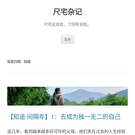
尺宅杂记
尺宅足自庇，寸田有余畦。
跳
菜单
至
正
文
标签归档：
知途
【知途·间隔年】1：去成为独一无二的自己
这几年，看到越来越多好可怜的父母。他们夹在过去的人生经验