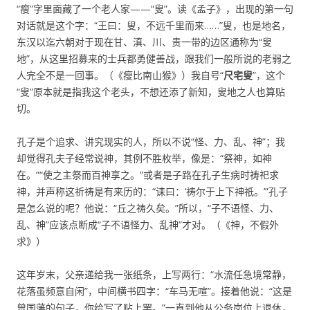
“瘦”字里面藏了一个老人家——“叟”。读《孟子》，出现的第一句
对话就是这个字：“王曰：叟，不远千里而来……”叟，也是地名，
东汉以迄六朝对于现在甘、滇、川、贵一带的边区通称为“叟
地”，从这里招募来的士兵都勇健善战，跟我们一般所说的老弱之
人完全不是一回事。（《瘦比南山猴》）我自号“
尺宅叟
”，这个
“叟”原本就是指我这个老头，不想还添了新知，叟地之人也算贴
切。
孔子是个追求、讲究现实的人，所以不说“怪、力、乱、神”；我
却觉得孔夫子经常说神，其例不胜枚举，像是：“祭神，如神
在。”“使之主祭而百神享之。”或者是子路在孔子生病时祷祀求
神，并声称这祈祷是有来历的：“诔曰：‘祷尔于上下神祇。’”孔子
是怎么说的呢？他说：“丘之祷久矣。”所以，“子不语怪、力、
乱、神”应该点断成“子不语怪力、乱神”才对。（《神，不假外
求》）
这年岁末，父亲递给我一张纸条，上写两行：“水流任急境常静，
花落虽频意自闲”，中间横书四字：“车马无喧”。接着他说：“这是
曾国藩的句子，你给写了贴上罢。”一直到他从公务岗位上退休，