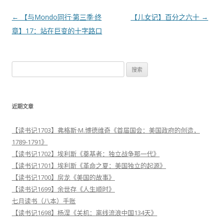
文
←
【与Mondo同行·第三季·终
【儿女记】百分之六十
→
章
章】17：站在巨变的十字路口
导
航
搜
索
：
近期文章
【读书记1703】弗格斯·M.博德维奇《首届国会：美国政府的创造，
1789-1791》
【读书记1702】埃利斯《奠基者：独立战争那一代》
【读书记1701】埃利斯《革命之夏：美国独立的起源》
【读书记1700】房龙《美国的故事》
【读书记1699】余世存《人生顺时》
七月读书（八本）手账
【读书记1698】杨淏《关机：离线流浪中国134天》