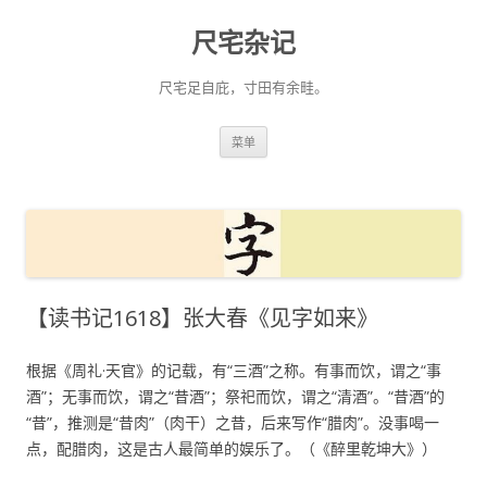
尺宅杂记
尺宅足自庇，寸田有余畦。
跳
菜单
至
正
文
【读书记1618】张大春《见字如来》
根据《周礼·天官》的记载，有“三酒”之称。有事而饮，谓之“事
酒”；无事而饮，谓之“昔酒”；祭祀而饮，谓之“清酒”。“昔酒”的
“昔”，推测是“昔肉”（肉干）之昔，后来写作“腊肉”。没事喝一
点，配腊肉，这是古人最简单的娱乐了。（《醉里乾坤大》）