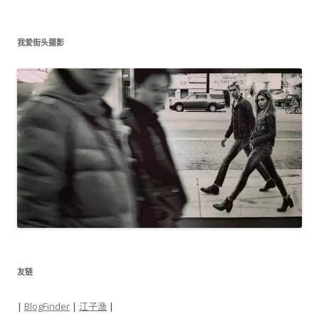
归
档
我爱街头摄影
友链
|
BlogFinder
|
江子渔
|