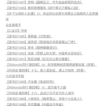
【读书记1697】罗翔《圆圈正义：作为自由前提的信念》
【读书记1696】希阿荣博堪布《前行笔记之耕耘心田》
【乡下父母的人生课】13：毕业的仪式感与消费主义陷阱的人生死循
环
众生易度不
【儿女记】历史
【读书记1695】奥勒留《沉思录》
【读书记1694】梁思成《蓟县独乐寺观音阁山门考》
【读书记1693】李辛《精神健康讲记》
【读书记1692】张泉《荒野上的大师：中国考古百年纪》
【读书记1691】陈荻洲辑《纪文达公笔记摘要》
【与Mondo同行·第四季】14：科学精神就是要质疑要较真（终章）
【也闲谈·第四季】十七：斯人若彩虹，遇上方知有（终章）
六月读书手账
【读书记1690】卢永康《朱启钤传》
【与Mondo同行·第四季】13：成为君子之路
【也闲谈·第四季】十六：此间之乐不足为外人道也
【读书记1689】小林尚礼《梅里雪山：寻找十七位友人》
【读书记1688】乔志霞编《中国古代寺庙》