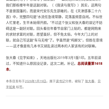
我们那栋楼年年是这副对联。（《我读与我写》）其实，这两句
不是曾国藩的，而是宋代安乐先生邵雍的，在《天津感事二十六
首》中，完整四句是“水流任急境常静，花落虽频意自闲。不似世
人忙里老，生平未始得开颜。”不过这个张父和张大春的误记不妨
碍这是一副好对联。回头看往年春节自家门上贴的，都是网购来
的求财求富的对联，愿望虽好，但不免太俗。今年大门上的对
联，就自己写这副“车马无喧”了。字虽然是“鸡脚叉”，但胜在意境
——这才像是有几本书又胡乱读过两本的人家该有的对联嘛。
张大春《见字如来》，天地出版社2019年3月1版1印。五年前读
过，不知道什么原因没记录，这次二刷，补记。
总阅读量第1618
本
。
本条目发布于
2026年1月19日
。属于
读书记
分类，被贴了
张大春
、
见
字如来
标签。