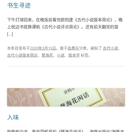
书生寻迹
下午打球回来，在晚饭前看完欧阳建《古代小说版本简论》，晚
上枕边书就换谭帆《古代小说评点简论》。还有前天翻完的苗
[…]
本条目发布于
2020年3月13日
。属于
自愚乐
分类，被贴了
古代小说
、
古代小说版本简论
、
孽海花
、
小说
、
版本学
标签。
入味
昨晚枕边书，看完冒鹤亭的《孽海花闲话》，海豚出版社“海豚书