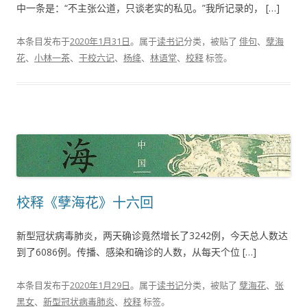
中一条是：“不主张公道，只谈老实的私见。”我所记录的， […]
本条目发布于
2020年1月31日
。属于
读书记
分类，被贴了
俳句
、
孽海
花
、
小林一茶
、
干校六记
、
杨绛
、
林语堂
、
校释
标签。
校释《孽海花》十六回
新型冠状病毒肺炎，两天确诊竟然增长了3242例，今天总人数达
到了6086例。传播、感染和确诊的人数，从每天个位 […]
本条目发布于
2020年1月29日
。属于
读书记
分类，被贴了
孽海花
、
张
黑女
、
新型冠状病毒肺炎
、
校释
标签。