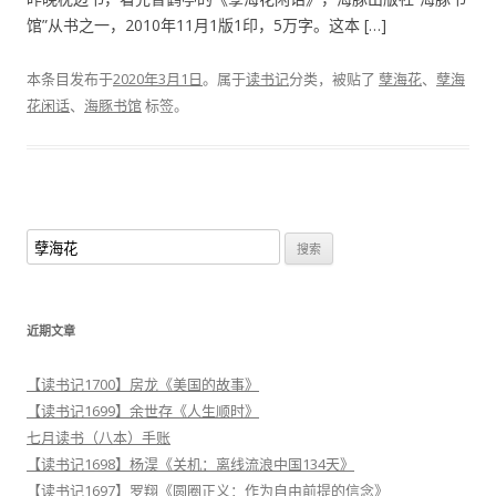
馆”从书之一，2010年11月1版1印，5万字。这本 […]
本条目发布于
2020年3月1日
。属于
读书记
分类，被贴了
孽海花
、
孽海
花闲话
、
海豚书馆
标签。
搜
索
：
近期文章
【读书记1700】房龙《美国的故事》
【读书记1699】余世存《人生顺时》
七月读书（八本）手账
【读书记1698】杨淏《关机：离线流浪中国134天》
【读书记1697】罗翔《圆圈正义：作为自由前提的信念》