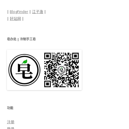
|
BlogFinder
|
江子渔
|
|
好站网
|
皂办处 | 冷制手工皂
功能
注册
登录