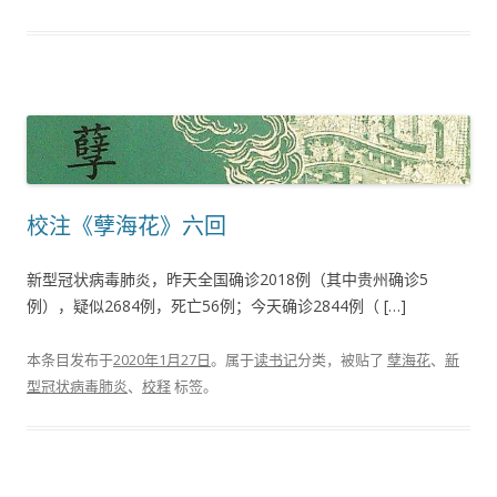
校注《孽海花》六回
新型冠状病毒肺炎，昨天全国确诊2018例（其中贵州确诊5
例），疑似2684例，死亡56例；今天确诊2844例（ […]
本条目发布于
2020年1月27日
。属于
读书记
分类，被贴了
孽海花
、
新
型冠状病毒肺炎
、
校释
标签。