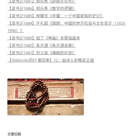
【读书记1687】郑乐隽《超越无穷大》
【读书记1686】郑乐隽《数学的逻辑》
【读书记1685】林耀华《金翼：一个中国家族的史记》
【读书记1684】庄孔韶《银翅：中国的地方社会与文化变迁（1920-
1990）》
【读书记1683】但丁《神曲》多雷插画本
【读书记1682】朱光潜《朱光潜谈美》
【读书记1681】刘义良《辣椒的征途》
【与Mondo同行·第四季】12：由诗入史略说王维
文章归档