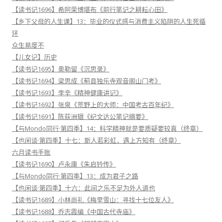
【读书记1696】希阿荣博堪布《前行笔记之耕耘心田》
【乡下父母的人生课】13：毕业的仪式感与消费主义陷阱的人生死循
环
众生易度不
【儿女记】历史
【读书记1695】奥勒留《沉思录》
【读书记1694】梁思成《蓟县独乐寺观音阁山门考》
【读书记1693】李辛《精神健康讲记》
【读书记1692】张泉《荒野上的大师：中国考古百年纪》
【读书记1691】陈荻洲辑《纪文达公笔记摘要》
【与Mondo同行·第四季】14：科学精神就是要质疑要较真（终章）
【也闲谈·第四季】十七：斯人若彩虹，遇上方知有（终章）
六月读书手账
【读书记1690】卢永康《朱启钤传》
【与Mondo同行·第四季】13：成为君子之路
【也闲谈·第四季】十六：此间之乐不足为外人道也
【读书记1689】小林尚礼《梅里雪山：寻找十七位友人》
【读书记1688】乔志霞编《中国古代寺庙》