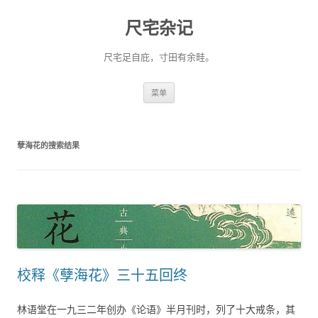
尺宅杂记
尺宅足自庇，寸田有余畦。
跳
菜单
至
正
文
孽海花
的搜索结果
校释《孽海花》三十五回终
林语堂在一九三二年创办《论语》半月刊时，列了十大戒条，其