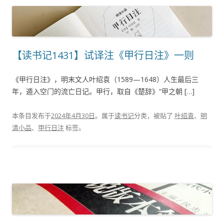
【读书记1431】试译注《甲行日注》一则
《甲行日注》，明末文人叶绍袁（1589—1648）人生最后三
年，遁入空门的流亡日记。甲行，取自《楚辞》“甲之朝 […]
本条目发布于
2024年4月30日
。属于
读书记
分类，被贴了
叶绍袁
、
明
清小品
、
甲行日注
标签。